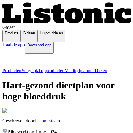
Gidsen
Product
Gidsen
Hulpmiddelen
Haal de app
Download app
Producten
Vergelijk
Topproducten
Maaltijdplannen
Diëten
Hart-gezond dieetplan voor
hoge bloeddruk
Geschreven door
Listonic-team
Bijgewerkt op
1 nov 2024