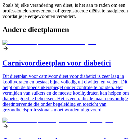
Zoals bij elke verandering van dieet, is het aan te raden om een
professionele zorgverlener of geregistreerde diëtist te raadplegen
voordat je je eetgewoonten verandert.
Andere dieetplannen
Carnivoordieetplan voor diabetici
Dit dieetplan voor carnivoor dieet voor diabetici is zeer laag in
koolhydraten en bestaat bijna volledig uit eiwitten en vetten. Dit
helpt om de bloedsuikerspiegel onder controle te houden. Het
vermijden van suikers en de meeste koolhydraten kan helpen om
diabetes goed te beheersen. Het is een radicale maar eenvoudige
dieetinterventie die onder begeleiding en toezicht van
gezondheidsprofessionals moet worden uitgevoerd.