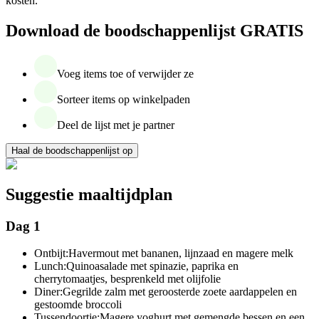
kosten.
Download de boodschappenlijst GRATIS
Voeg items toe of verwijder ze
Sorteer items op winkelpaden
Deel de lijst met je partner
Haal de boodschappenlijst op
Suggestie maaltijdplan
Dag 1
Ontbijt:
Havermout met bananen, lijnzaad en magere melk
Lunch:
Quinoasalade met spinazie, paprika en
cherrytomaatjes, besprenkeld met olijfolie
Diner:
Gegrilde zalm met geroosterde zoete aardappelen en
gestoomde broccoli
Tussendoortje:
Magere yoghurt met gemengde bessen en een