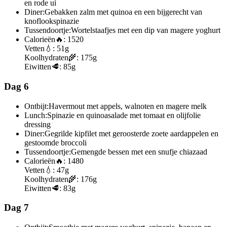
en rode ui
Diner:
Gebakken zalm met quinoa en een bijgerecht van
knoflookspinazie
Tussendoortje:
Wortelstaafjes met een dip van magere yoghurt
Calorieën
🔥:
1520
Vetten
💧:
51g
Koolhydraten
🌾:
175g
Eiwitten
🥩:
85g
Dag 6
Ontbijt:
Havermout met appels, walnoten en magere melk
Lunch:
Spinazie en quinoasalade met tomaat en olijfolie
dressing
Diner:
Gegrilde kipfilet met geroosterde zoete aardappelen en
gestoomde broccoli
Tussendoortje:
Gemengde bessen met een snufje chiazaad
Calorieën
🔥:
1480
Vetten
💧:
47g
Koolhydraten
🌾:
176g
Eiwitten
🥩:
83g
Dag 7