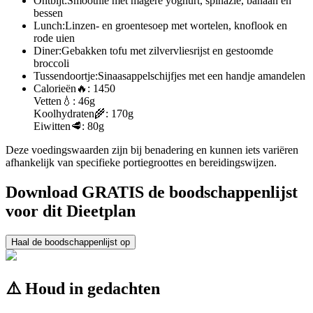
Ontbijt:
Smoothie met magere yoghurt, spinazie, banaan en
bessen
Lunch:
Linzen- en groentesoep met wortelen, knoflook en
rode uien
Diner:
Gebakken tofu met zilvervliesrijst en gestoomde
broccoli
Tussendoortje:
Sinaasappelschijfjes met een handje amandelen
Calorieën
🔥:
1450
Vetten
💧:
46g
Koolhydraten
🌾:
170g
Eiwitten
🥩:
80g
Deze voedingswaarden zijn bij benadering en kunnen iets variëren
afhankelijk van specifieke portiegroottes en bereidingswijzen.
Download GRATIS de boodschappenlijst
voor dit Dieetplan
Haal de boodschappenlijst op
⚠️ Houd in gedachten