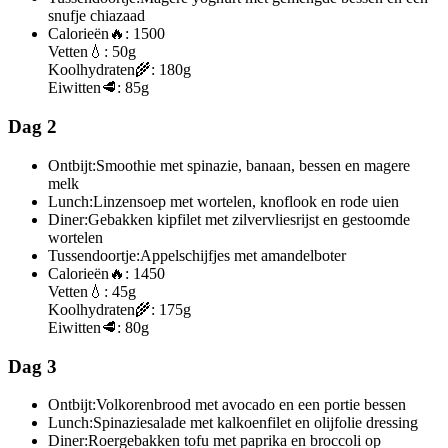
snufje chiazaad
Calorieën
🔥:
1500
Vetten
💧:
50g
Koolhydraten
🌾:
180g
Eiwitten
🥩:
85g
Dag 2
Ontbijt:
Smoothie met spinazie, banaan, bessen en magere
melk
Lunch:
Linzensoep met wortelen, knoflook en rode uien
Diner:
Gebakken kipfilet met zilvervliesrijst en gestoomde
wortelen
Tussendoortje:
Appelschijfjes met amandelboter
Calorieën
🔥:
1450
Vetten
💧:
45g
Koolhydraten
🌾:
175g
Eiwitten
🥩:
80g
Dag 3
Ontbijt:
Volkorenbrood met avocado en een portie bessen
Lunch:
Spinaziesalade met kalkoenfilet en olijfolie dressing
Diner:
Roergebakken tofu met paprika en broccoli op