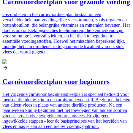
Carnivoordieetplan voor gezonde voeding
Gezond eten in het carnivoordieetplan bestaat uit een
verscheidenheid aan voedingsrijke vleesbronnen, zoals organen en
bottenbouillon, die belangrijke vitamines en mineralen bevatten. Het
doel is om ontstekingsreacties te elimineren, die kenmerkend zijn
voor sommige levensstijlziekten, en het dieet te beperken tot
essentiële voedingsstoffen. Hoewel het misschien beperkend lijkt,
moedigt het aan om dieper in te gaan op de kwaliteit van elk stuk
vlees dat wordt gegeten.
Carnivoordieetplan voor beginners
Het volgende carnivoor beginnersdieetplan is speciaal bedoeld voor
mensen die nieuw zijn in de carnivore levensstijl. Begin met het eten
van alleen vlees in plaats van andere dierlijke producten. Na een
paar weken kun je beginnen met het toevoegen van andere soorten
voedsel, zoals vis, gevogelte en orgaanvlees. Er zijn geen
ingewikkelde stappen - leer de basisprincipes van het bereiden van
vlees en pas je aan aan een nieuw voedingspatroon.