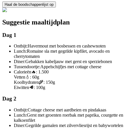
Haal de boodschappenlijst op
Suggestie maaltijdplan
Dag 1
Ontbijt:
Havermout met bosbessen en cashewnoten
Lunch:
Romaine sla met gegrilde kipfilet, avocado en
cherrytomaten
Diner:
Gebakken kabeljauw met gerst en sperziebonen
Tussendoortje:
Appelschijfjes met cottage cheese
Calorieën
🔥:
1.500
Vetten
💧:
60g
Koolhydraten
🌾:
150g
Eiwitten
🥩:
100g
Dag 2
Ontbijt:
Cottage cheese met aardbeien en pindakaas
Lunch:
Gerst met groenten roerbak met paprika, courgette en
kalkoenfilet
Diner:
Gegrilde garnalen met zilvervliesrijst en babywortelen