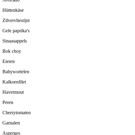
Hüttenkäse
Zilvervliesrijst
Gele paprika's
Sinaasappels
Bok choy
Eieren
Babywortelen
Kalkoenfilet
Havermout
Peren
Cherrytomaten
Garnalen
Asperges