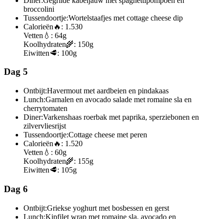
Diner:
Gegrilde kabeljauw met spaghettipompoen en
broccolini
Tussendoortje:
Wortelstaafjes met cottage cheese dip
Calorieën
🔥:
1.530
Vetten
💧:
64g
Koolhydraten
🌾:
150g
Eiwitten
🥩:
100g
Dag 5
Ontbijt:
Havermout met aardbeien en pindakaas
Lunch:
Garnalen en avocado salade met romaine sla en
cherrytomaten
Diner:
Varkenshaas roerbak met paprika, sperziebonen en
zilvervliesrijst
Tussendoortje:
Cottage cheese met peren
Calorieën
🔥:
1.520
Vetten
💧:
60g
Koolhydraten
🌾:
155g
Eiwitten
🥩:
105g
Dag 6
Ontbijt:
Griekse yoghurt met bosbessen en gerst
Lunch:
Kipfilet wrap met romaine sla, avocado en