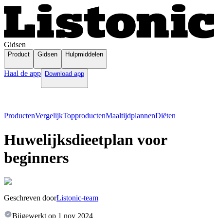
Gidsen
Product
Gidsen
Hulpmiddelen
Haal de app
Download app
Producten
Vergelijk
Topproducten
Maaltijdplannen
Diëten
Huwelijksdieetplan voor
beginners
Geschreven door
Listonic-team
Bijgewerkt op
1 nov 2024