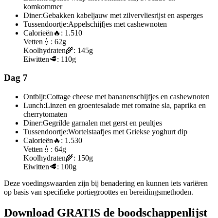
komkommer
Diner:
Gebakken kabeljauw met zilvervliesrijst en asperges
Tussendoortje:
Appelschijfjes met cashewnoten
Calorieën
🔥:
1.510
Vetten
💧:
62g
Koolhydraten
🌾:
145g
Eiwitten
🥩:
110g
Dag 7
Ontbijt:
Cottage cheese met bananenschijfjes en cashewnoten
Lunch:
Linzen en groentesalade met romaine sla, paprika en
cherrytomaten
Diner:
Gegrilde garnalen met gerst en peultjes
Tussendoortje:
Wortelstaafjes met Griekse yoghurt dip
Calorieën
🔥:
1.530
Vetten
💧:
64g
Koolhydraten
🌾:
150g
Eiwitten
🥩:
100g
Deze voedingswaarden zijn bij benadering en kunnen iets variëren
op basis van specifieke portiegroottes en bereidingsmethoden.
Download GRATIS de boodschappenlijst