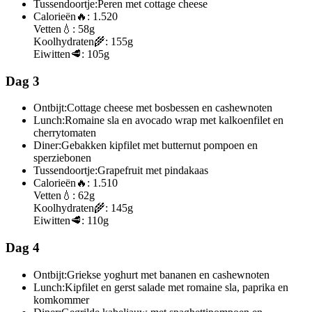
Tussendoortje:
Peren met cottage cheese
Calorieën
🔥:
1.520
Vetten
💧:
58g
Koolhydraten
🌾:
155g
Eiwitten
🥩:
105g
Dag 3
Ontbijt:
Cottage cheese met bosbessen en cashewnoten
Lunch:
Romaine sla en avocado wrap met kalkoenfilet en
cherrytomaten
Diner:
Gebakken kipfilet met butternut pompoen en
sperziebonen
Tussendoortje:
Grapefruit met pindakaas
Calorieën
🔥:
1.510
Vetten
💧:
62g
Koolhydraten
🌾:
145g
Eiwitten
🥩:
110g
Dag 4
Ontbijt:
Griekse yoghurt met bananen en cashewnoten
Lunch:
Kipfilet en gerst salade met romaine sla, paprika en
komkommer