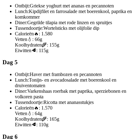
Ontbijt:
Griekse yoghurt met ananas en pecannoten
Lunch:
Kipdijfilet en farrosalade met boerenkool, paprika en
komkommer
Diner:
Gegrilde tilapia met rode linzen en spruitjes
Tussendoortje:
Wortelsticks met olijfolie dip
Calorieën
🔥:
1.580
Vetten
💧:
66g
Koolhydraten
🌾:
155g
Eiwitten
🥩:
115g
Dag 5
Ontbijt:
Haver met frambozen en pecannoten
Lunch:
Tonijn- en avocadosalade met boerenkool en
druiventomaten
Diner:
Varkenshaas roerbak met paprika, sperziebonen en
volkoren pasta
Tussendoortje:
Ricotta met ananasstukjes
Calorieën
🔥:
1.570
Vetten
💧:
64g
Koolhydraten
🌾:
165g
Eiwitten
🥩:
110g
Dag 6