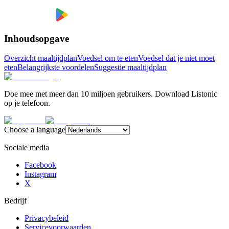
Inhoudsopgave
Overzicht maaltijdplan
Voedsel om te eten
Voedsel dat je niet moet
eten
Belangrijkste voordelen
Suggestie maaltijdplan
Doe mee met meer dan 10 miljoen gebruikers. Download Listonic
op je telefoon.
Choose a language
Sociale media
Facebook
Instagram
X
Bedrijf
Privacybeleid
Servicevoorwaarden