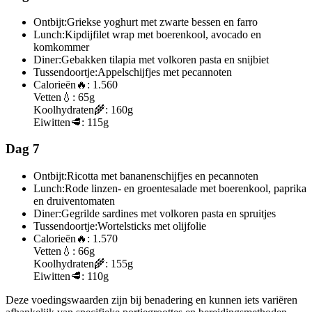
Ontbijt:
Griekse yoghurt met zwarte bessen en farro
Lunch:
Kipdijfilet wrap met boerenkool, avocado en
komkommer
Diner:
Gebakken tilapia met volkoren pasta en snijbiet
Tussendoortje:
Appelschijfjes met pecannoten
Calorieën
🔥:
1.560
Vetten
💧:
65g
Koolhydraten
🌾:
160g
Eiwitten
🥩:
115g
Dag 7
Ontbijt:
Ricotta met bananenschijfjes en pecannoten
Lunch:
Rode linzen- en groentesalade met boerenkool, paprika
en druiventomaten
Diner:
Gegrilde sardines met volkoren pasta en spruitjes
Tussendoortje:
Wortelsticks met olijfolie
Calorieën
🔥:
1.570
Vetten
💧:
66g
Koolhydraten
🌾:
155g
Eiwitten
🥩:
110g
Deze voedingswaarden zijn bij benadering en kunnen iets variëren