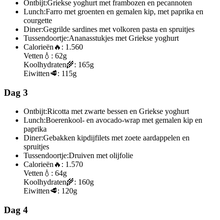
Ontbijt:
Griekse yoghurt met frambozen en pecannoten
Lunch:
Farro met groenten en gemalen kip, met paprika en
courgette
Diner:
Gegrilde sardines met volkoren pasta en spruitjes
Tussendoortje:
Ananasstukjes met Griekse yoghurt
Calorieën
🔥:
1.560
Vetten
💧:
62g
Koolhydraten
🌾:
165g
Eiwitten
🥩:
115g
Dag 3
Ontbijt:
Ricotta met zwarte bessen en Griekse yoghurt
Lunch:
Boerenkool- en avocado-wrap met gemalen kip en
paprika
Diner:
Gebakken kipdijfilets met zoete aardappelen en
spruitjes
Tussendoortje:
Druiven met olijfolie
Calorieën
🔥:
1.570
Vetten
💧:
64g
Koolhydraten
🌾:
160g
Eiwitten
🥩:
120g
Dag 4