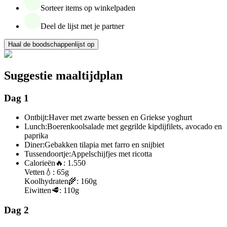
Sorteer items op winkelpaden
Deel de lijst met je partner
Haal de boodschappenlijst op
Suggestie maaltijdplan
Dag 1
Ontbijt:
Haver met zwarte bessen en Griekse yoghurt
Lunch:
Boerenkoolsalade met gegrilde kipdijfilets, avocado en
paprika
Diner:
Gebakken tilapia met farro en snijbiet
Tussendoortje:
Appelschijfjes met ricotta
Calorieën
🔥:
1.550
Vetten
💧:
65g
Koolhydraten
🌾:
160g
Eiwitten
🥩:
110g
Dag 2