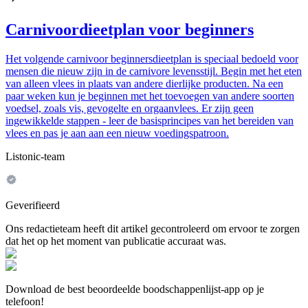
Carnivoordieetplan voor beginners
Het volgende carnivoor beginnersdieetplan is speciaal bedoeld voor
mensen die nieuw zijn in de carnivore levensstijl. Begin met het eten
van alleen vlees in plaats van andere dierlijke producten. Na een
paar weken kun je beginnen met het toevoegen van andere soorten
voedsel, zoals vis, gevogelte en orgaanvlees. Er zijn geen
ingewikkelde stappen - leer de basisprincipes van het bereiden van
vlees en pas je aan aan een nieuw voedingspatroon.
Listonic-team
Geverifieerd
Ons redactieteam heeft dit artikel gecontroleerd om ervoor te zorgen
dat het op het moment van publicatie accuraat was.
Download de best beoordeelde boodschappenlijst-app op je
telefoon!