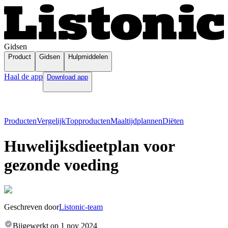
Gidsen
Product
Gidsen
Hulpmiddelen
Haal de app
Download app
Producten
Vergelijk
Topproducten
Maaltijdplannen
Diëten
Huwelijksdieetplan voor
gezonde voeding
Geschreven door
Listonic-team
Bijgewerkt op
1 nov 2024