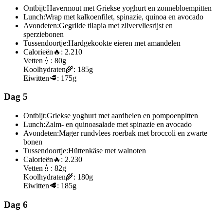
Ontbijt:
Havermout met Griekse yoghurt en zonnebloempitten
Lunch:
Wrap met kalkoenfilet, spinazie, quinoa en avocado
Avondeten:
Gegrilde tilapia met zilvervliesrijst en
sperziebonen
Tussendoortje:
Hardgekookte eieren met amandelen
Calorieën
🔥:
2.210
Vetten
💧:
80g
Koolhydraten
🌾:
185g
Eiwitten
🥩:
175g
Dag 5
Ontbijt:
Griekse yoghurt met aardbeien en pompoenpitten
Lunch:
Zalm- en quinoasalade met spinazie en avocado
Avondeten:
Mager rundvlees roerbak met broccoli en zwarte
bonen
Tussendoortje:
Hüttenkäse met walnoten
Calorieën
🔥:
2.230
Vetten
💧:
82g
Koolhydraten
🌾:
180g
Eiwitten
🥩:
185g
Dag 6