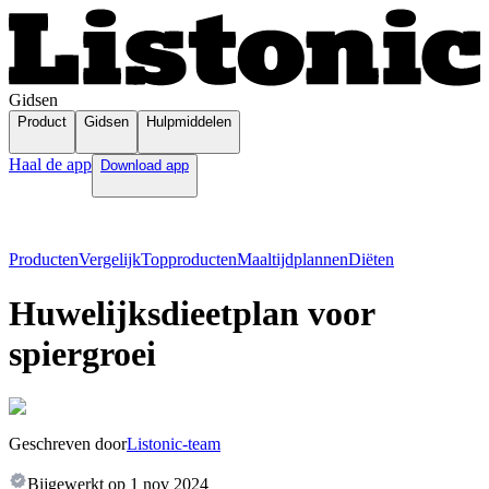
Gidsen
Product
Gidsen
Hulpmiddelen
Haal de app
Download app
Producten
Vergelijk
Topproducten
Maaltijdplannen
Diëten
Huwelijksdieetplan voor
spiergroei
Geschreven door
Listonic-team
Bijgewerkt op
1 nov 2024