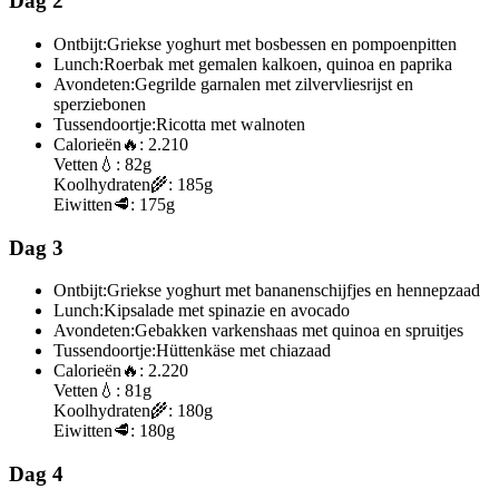
Dag 2
Ontbijt:
Griekse yoghurt met bosbessen en pompoenpitten
Lunch:
Roerbak met gemalen kalkoen, quinoa en paprika
Avondeten:
Gegrilde garnalen met zilvervliesrijst en
sperziebonen
Tussendoortje:
Ricotta met walnoten
Calorieën
🔥:
2.210
Vetten
💧:
82g
Koolhydraten
🌾:
185g
Eiwitten
🥩:
175g
Dag 3
Ontbijt:
Griekse yoghurt met bananenschijfjes en hennepzaad
Lunch:
Kipsalade met spinazie en avocado
Avondeten:
Gebakken varkenshaas met quinoa en spruitjes
Tussendoortje:
Hüttenkäse met chiazaad
Calorieën
🔥:
2.220
Vetten
💧:
81g
Koolhydraten
🌾:
180g
Eiwitten
🥩:
180g
Dag 4