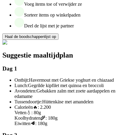
Voeg items toe of verwijder ze
Sorteer items op winkelpaden
Deel de lijst met je partner
Haal de boodschappenlijst op
Suggestie maaltijdplan
Dag 1
Ontbijt:
Havermout met Griekse yoghurt en chiazaad
Lunch:
Gegrilde kipfilet met quinoa en broccoli
Avondeten:
Gebakken zalm met zoete aardappelen en
edamame
Tussendoortje:
Hüttenkäse met amandelen
Calorieën
🔥:
2.200
Vetten
💧:
80g
Koolhydraten
🌾:
180g
Eiwitten
🥩:
180g