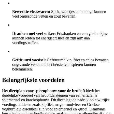
Bewerkte vleeswaren:
Spek, worstjes en hotdogs kunnen
veel ongezonde vetten en zout bevatten.
Dranken met veel suiker:
Frisdranken en energiedrankjes
kunnen leiden tot energiecrashes en zijn arm aan
voedingsstoffen.
Gefrituurd voedsel:
Gefrituurde kip, friet en chips bevatten
ongezonde vetten die het herstel van spieren kunnen
belemmeren.
Belangrijkste voordelen
Het
dieetplan voor spieropbouw voor de bruiloft
biedt het
duidelijke voordeel van het ondersteunen van een efficiënte
spierherstel en krachtopbouw. Dit dieet legt de nadruk op eiwitrijke
voedingsmiddelen zoals kipfilet, mager rundvlees en Griekse
yoghurt, die essentieel zijn voor spierherstel en -groei. Daarnaast
bevat het complexe koolhydraten zoals quinoa en zilvervliesrijst, die