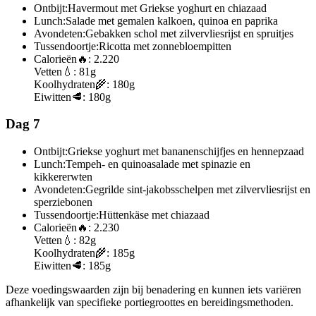
Ontbijt:
Havermout met Griekse yoghurt en chiazaad
Lunch:
Salade met gemalen kalkoen, quinoa en paprika
Avondeten:
Gebakken schol met zilvervliesrijst en spruitjes
Tussendoortje:
Ricotta met zonnebloempitten
Calorieën
🔥:
2.220
Vetten
💧:
81g
Koolhydraten
🌾:
180g
Eiwitten
🥩:
180g
Dag 7
Ontbijt:
Griekse yoghurt met bananenschijfjes en hennepzaad
Lunch:
Tempeh- en quinoasalade met spinazie en
kikkererwten
Avondeten:
Gegrilde sint-jakobsschelpen met zilvervliesrijst en
sperziebonen
Tussendoortje:
Hüttenkäse met chiazaad
Calorieën
🔥:
2.230
Vetten
💧:
82g
Koolhydraten
🌾:
185g
Eiwitten
🥩:
185g
Deze voedingswaarden zijn bij benadering en kunnen iets variëren
afhankelijk van specifieke portiegroottes en bereidingsmethoden.