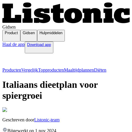
Gidsen
Product
Gidsen
Hulpmiddelen
Haal de app
Download app
Producten
Vergelijk
Topproducten
Maaltijdplannen
Diëten
Italiaans dieetplan voor
spiergroei
Geschreven door
Listonic-team
Bijgewerkt op
1 nov 2024