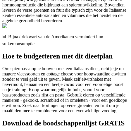
hormoonproductie die bijdraagt aan spierontwikkeling. Bovendien
leveren de verse groenten en fruit die typisch zijn voor de Italiaanse
keuken essentiële antioxidanten en vitamines die het herstel en de
algehele gezondheid bevorderen.
📊 Bijna driekwart van de Amerikanen vermindert hun
suikerconsumptie
Hoe te budgetteren met dit dieetplan
Om spiermassa op te bouwen met een Italiaans dieet, richt je je op
magere vleessoorten en cottage cheese voor hoogwaardige eiwitten
zonder te veel geld uit te geven. Maak zelf eiwitshakes met
havermout, banaan en een beetje cacao voor een voordelige boost
na je training. Koop waar mogelijk in bulk, vooral voor
basisproducten zoals rijst en pasta. Gebruik eieren op verschillende
manieren - gekookt, scrambled of in omeletten - voor een goedkope
eiwitbron. Zoek naar kortingen op verse groenten en fruit om je
maaltijden mee te combineren voor een evenwichtige voeding.
Download de boodschappenlijst GRATIS