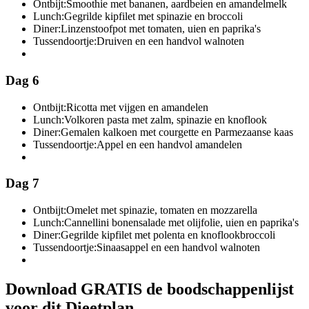
Ontbijt:
Smoothie met bananen, aardbeien en amandelmelk
Lunch:
Gegrilde kipfilet met spinazie en broccoli
Diner:
Linzenstoofpot met tomaten, uien en paprika's
Tussendoortje:
Druiven en een handvol walnoten
Dag 6
Ontbijt:
Ricotta met vijgen en amandelen
Lunch:
Volkoren pasta met zalm, spinazie en knoflook
Diner:
Gemalen kalkoen met courgette en Parmezaanse kaas
Tussendoortje:
Appel en een handvol amandelen
Dag 7
Ontbijt:
Omelet met spinazie, tomaten en mozzarella
Lunch:
Cannellini bonensalade met olijfolie, uien en paprika's
Diner:
Gegrilde kipfilet met polenta en knoflookbroccoli
Tussendoortje:
Sinaasappel en een handvol walnoten
Download GRATIS de boodschappenlijst
voor dit Dieetplan