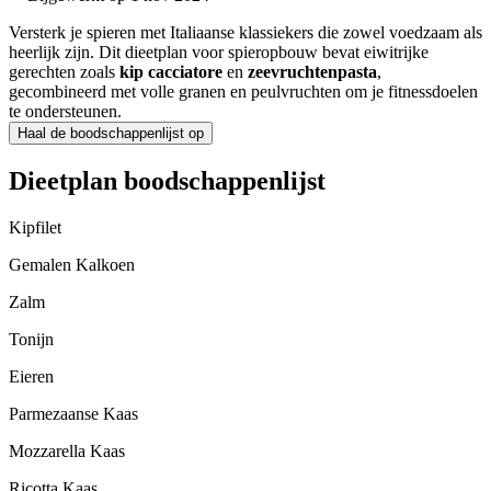
Versterk je spieren met Italiaanse klassiekers die zowel voedzaam als
heerlijk zijn. Dit dieetplan voor spieropbouw bevat eiwitrijke
gerechten zoals
kip cacciatore
en
zeevruchtenpasta
,
gecombineerd met volle granen en peulvruchten om je fitnessdoelen
te ondersteunen.
Haal de boodschappenlijst op
Dieetplan boodschappenlijst
Kipfilet
Gemalen Kalkoen
Zalm
Tonijn
Eieren
Parmezaanse Kaas
Mozzarella Kaas
Ricotta Kaas