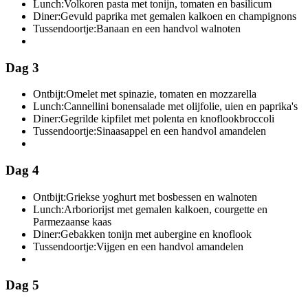
Lunch:
Volkoren pasta met tonijn, tomaten en basilicum
Diner:
Gevuld paprika met gemalen kalkoen en champignons
Tussendoortje:
Banaan en een handvol walnoten
Dag 3
Ontbijt:
Omelet met spinazie, tomaten en mozzarella
Lunch:
Cannellini bonensalade met olijfolie, uien en paprika's
Diner:
Gegrilde kipfilet met polenta en knoflookbroccoli
Tussendoortje:
Sinaasappel en een handvol amandelen
Dag 4
Ontbijt:
Griekse yoghurt met bosbessen en walnoten
Lunch:
Arboriorijst met gemalen kalkoen, courgette en
Parmezaanse kaas
Diner:
Gebakken tonijn met aubergine en knoflook
Tussendoortje:
Vijgen en een handvol amandelen
Dag 5