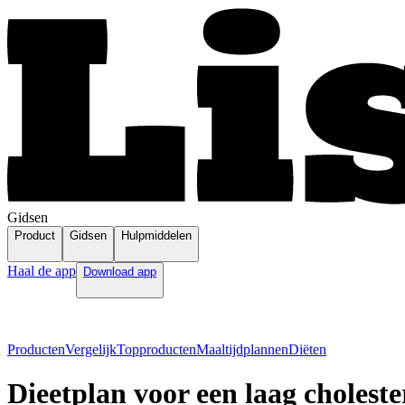
Gidsen
Product
Gidsen
Hulpmiddelen
Haal de app
Download app
Producten
Vergelijk
Topproducten
Maaltijdplannen
Diëten
Dieetplan voor een laag choleste