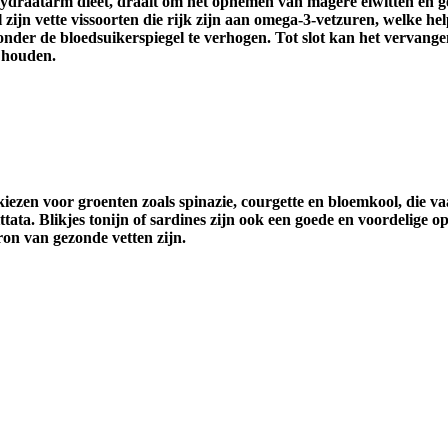
lhydraatarm dieet, draait om het opnemen van magere eiwitten en g
ijn vette vissoorten die rijk zijn aan omega-3-vetzuren, welke hel
zonder de bloedsuikerspiegel te verhogen. Tot slot kan het vervange
 houden.
iezen voor groenten zoals spinazie, courgette en bloemkool, die va
ttata. Blikjes tonijn of sardines zijn ook een goede en voordelige o
ron van gezonde vetten zijn.