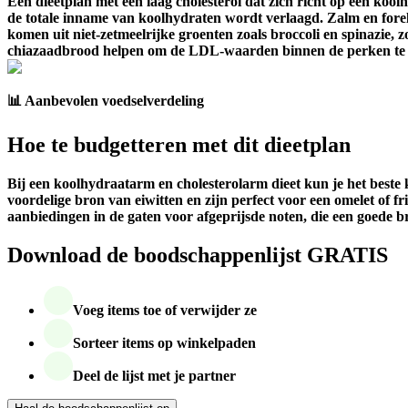
Een dieetplan met een laag cholesterol dat zich richt op een koo
de totale inname van koolhydraten wordt verlaagd. Zalm en forel z
komen uit niet-zetmeelrijke groenten zoals broccoli en spinazie, 
chiazaadbrood helpen om de LDL-waarden binnen de perken te
📊 Aanbevolen voedselverdeling
Hoe te budgetteren met dit dieetplan
Bij een koolhydraatarm en cholesterolarm dieet kun je het beste k
voordelige bron van eiwitten en zijn perfect voor een omelet of fri
aanbiedingen in de gaten voor afgeprijsde noten, die een goede b
Download de boodschappenlijst GRATIS
Voeg items toe of verwijder ze
Sorteer items op winkelpaden
Deel de lijst met je partner