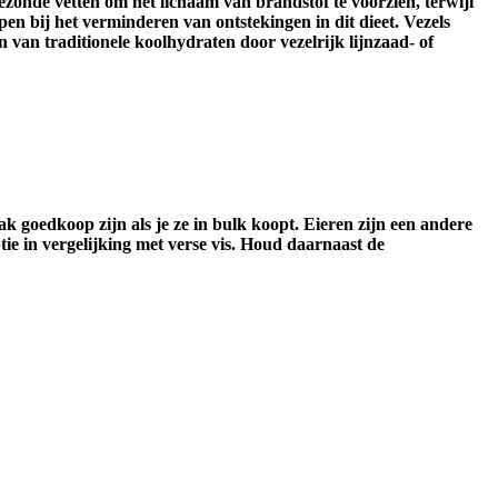
ezonde vetten om het lichaam van brandstof te voorzien, terwijl
pen bij het verminderen van ontstekingen in dit dieet. Vezels
n van traditionele koolhydraten door vezelrijk lijnzaad- of
ak goedkoop zijn als je ze in bulk koopt. Eieren zijn een andere
ptie in vergelijking met verse vis. Houd daarnaast de