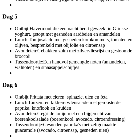
Dag 5
Ontbijt:
Havermout die een nacht heeft geweekt in Griekse
yoghurt, getopt met gesneden aardbeien en amandelen
Lunch:
Tonijnsalade met gesneden komkommers, tomaten en
olijven, besprenkeld met olijfolie en citroensap
Avondeten:
Gebakken zalm met zilvervliesrijst en gestoomde
broccoli
Tussendoortje:
Een handvol gemengde noten (amandelen,
walnoten) en sinaasappelschijfjes
Dag 6
Ontbijt:
Frittata met eieren, spinazie, uien en feta
Lunch:
Linzen- en kikkererwtensalade met geroosterde
paprika, knoflook en kruiden
Avondeten:
Gegrilde tonijn met een bijgerecht van
boerenkoolsalade (boerenkool, avocado, citroendressing)
Tussendoortje:
Gesneden paprika's met zelfgemaakte
guacamole (avocado, citroensap, gesneden uien)