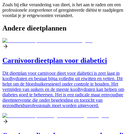
Zoals bij elke verandering van dieet, is het aan te raden om een
professionele zorgverlener of geregistreerde diëtist te raadplegen
voordat je je eetgewoonten verandert.
Andere dieetplannen
Carnivoordieetplan voor diabetici
Dit dieetplan voor carnivoor dieet voor diabetici is zeer laag in
koolhydraten en bestaat bijna volledig uit eiwitten en vetten. Dit
helpt om de bloedsuikerspiegel onder controle te houden. Het
vermijden van suikers en de meeste koolhydraten kan helpen om
diabetes goed te beheersen. Het is een radicale maar eenvoudige
dieetinterventie die onder begeleiding en toezicht van
gezondheidsprofessionals moet worden uitgevoerd.