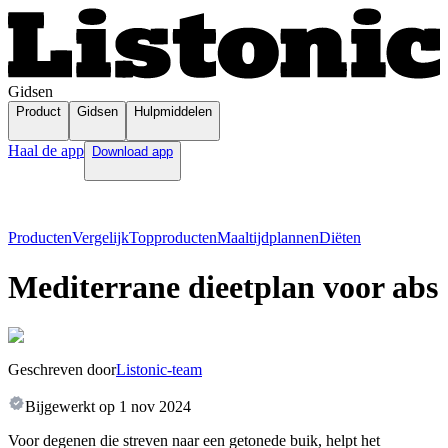
Gidsen
Product
Gidsen
Hulpmiddelen
Haal de app
Download app
Producten
Vergelijk
Topproducten
Maaltijdplannen
Diëten
Mediterrane dieetplan voor abs
Geschreven door
Listonic-team
Bijgewerkt op
1 nov 2024
Voor degenen die streven naar een getonede buik, helpt het