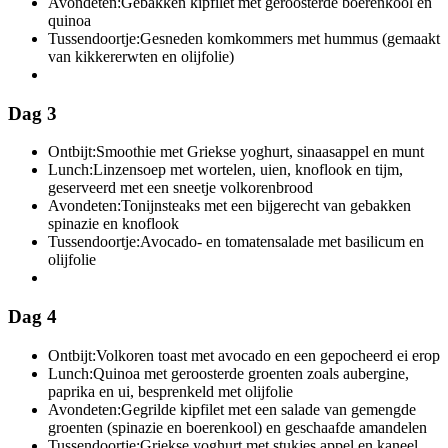
Avondeten:
Gebakken kipfilet met geroosterde boerenkool en
quinoa
Tussendoortje:
Gesneden komkommers met hummus (gemaakt
van kikkererwten en olijfolie)
Dag 3
Ontbijt:
Smoothie met Griekse yoghurt, sinaasappel en munt
Lunch:
Linzensoep met wortelen, uien, knoflook en tijm,
geserveerd met een sneetje volkorenbrood
Avondeten:
Tonijnsteaks met een bijgerecht van gebakken
spinazie en knoflook
Tussendoortje:
Avocado- en tomatensalade met basilicum en
olijfolie
Dag 4
Ontbijt:
Volkoren toast met avocado en een gepocheerd ei erop
Lunch:
Quinoa met geroosterde groenten zoals aubergine,
paprika en ui, besprenkeld met olijfolie
Avondeten:
Gegrilde kipfilet met een salade van gemengde
groenten (spinazie en boerenkool) en geschaafde amandelen
Tussendoortje:
Griekse yoghurt met stukjes appel en kaneel