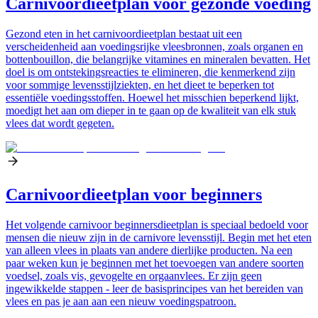
Carnivoordieetplan voor gezonde voeding
Gezond eten in het carnivoordieetplan bestaat uit een
verscheidenheid aan voedingsrijke vleesbronnen, zoals organen en
bottenbouillon, die belangrijke vitamines en mineralen bevatten. Het
doel is om ontstekingsreacties te elimineren, die kenmerkend zijn
voor sommige levensstijlziekten, en het dieet te beperken tot
essentiële voedingsstoffen. Hoewel het misschien beperkend lijkt,
moedigt het aan om dieper in te gaan op de kwaliteit van elk stuk
vlees dat wordt gegeten.
Carnivoordieetplan voor beginners
Het volgende carnivoor beginnersdieetplan is speciaal bedoeld voor
mensen die nieuw zijn in de carnivore levensstijl. Begin met het eten
van alleen vlees in plaats van andere dierlijke producten. Na een
paar weken kun je beginnen met het toevoegen van andere soorten
voedsel, zoals vis, gevogelte en orgaanvlees. Er zijn geen
ingewikkelde stappen - leer de basisprincipes van het bereiden van
vlees en pas je aan aan een nieuw voedingspatroon.