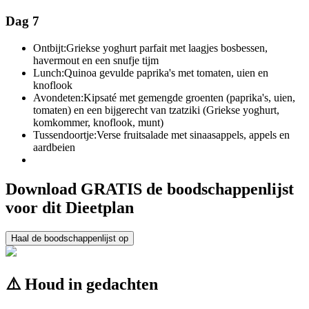
Dag 7
Ontbijt:
Griekse yoghurt parfait met laagjes bosbessen,
havermout en een snufje tijm
Lunch:
Quinoa gevulde paprika's met tomaten, uien en
knoflook
Avondeten:
Kipsaté met gemengde groenten (paprika's, uien,
tomaten) en een bijgerecht van tzatziki (Griekse yoghurt,
komkommer, knoflook, munt)
Tussendoortje:
Verse fruitsalade met sinaasappels, appels en
aardbeien
Download GRATIS de boodschappenlijst
voor dit Dieetplan
Haal de boodschappenlijst op
⚠️ Houd in gedachten