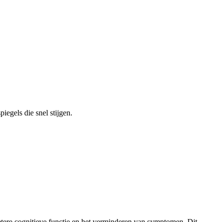
egels die snel stijgen.
betere cognitieve functie en het verminderen van symptomen. Dit