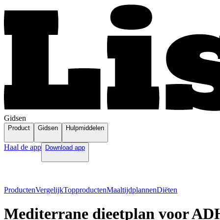
Gidsen
Product
Gidsen
Hulpmiddelen
Haal de app
Download app
Producten
Vergelijk
Topproducten
Maaltijdplannen
Diëten
Mediterrane dieetplan voor A