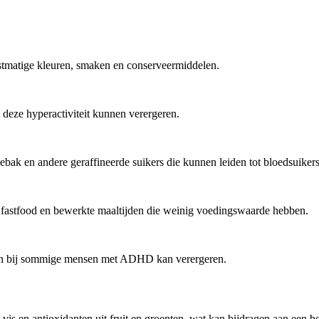
tmatige kleuren, smaken en conserveermiddelen.
deze hyperactiviteit kunnen verergeren.
ak en andere geraffineerde suikers die kunnen leiden tot bloedsuikerspi
fastfood en bewerkte maaltijden die weinig voedingswaarde hebben.
men bij sommige mensen met ADHD kan verergeren.
vis en antioxidanten uit fruit en groenten, wat kan bijdragen aan een 