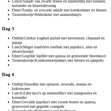
Lunch:
Salade van zwarte bonen en maïstortilla met tomaten,
koriander en limoendressing
Diner:
Tonijn- en avocado salade met komkommer en limoen
Tussendoortje:
Hüttenkäse met ananasstukjes
Dag 3
Ontbijt:
Griekse yoghurt parfait met havermout, chiazaad en
papaja
Lunch:
Mager rundvlees roerbak met paprika's, uien en
zilvervliesrijst
Diner:
Gegrilde kipfilet met quinoa en gestoomde bloemkool
Tussendoortje:
Komkommerplakjes met limoen en jalapeño
Dag 4
Ontbijt:
Smoothie met spinazie, avocado, ananas en
kokoswater
Lunch:
Zalm taco's op maïstortilla's met mangosalsa en
koriander
Diner:
Gevulde paprika's met zwarte bonen en quinoa,
geserveerd met gegrilde courgette
Tussendoortje:
Hüttenkäse met bosbessen