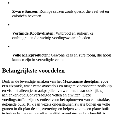
Zware Sauzen:
Romige sauzen zoals queso, die veel vet en
calorieën bevatten.
Verfijnde Koolhydraten:
Witbrood en suikerrijke
ontbijtgranen die weinig voedingswaarde bieden.
Volle Melkproducten:
Gewone kaas en zure room, die hoog
kunnen zijn in verzadigde vetten.
Belangrijkste voordelen
Duik in de levendige smaken van het
Mexicaanse dieetplan voor
een sixpack
, waar verse avocado's en magere vleessoorten zoals kip
en vis niet alleen je smaakpapillen verwennen, maar ook rijk zijn
aan enkelvoudig onverzadigde vetten en eiwitten. Deze
voedingsstoffen zijn essentieel voor het opbouwen van een strakke,
getonede buik. Rijk aan vezels ondersteunen zwarte bonen en volle
granen in dit plan de spijsvertering en helpen ze om een platte buik
te behouden, waardoor elke maaltijd zowel gezond als heerlijk is.