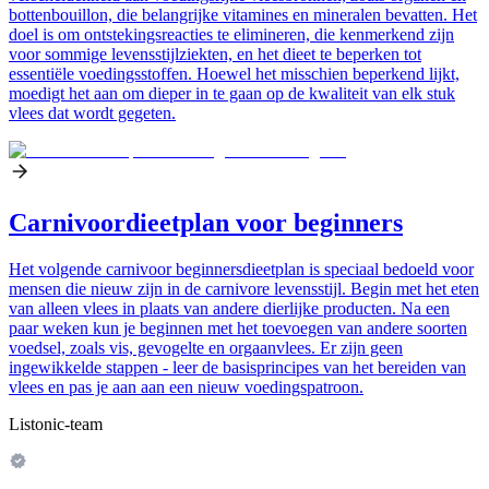
bottenbouillon, die belangrijke vitamines en mineralen bevatten. Het
doel is om ontstekingsreacties te elimineren, die kenmerkend zijn
voor sommige levensstijlziekten, en het dieet te beperken tot
essentiële voedingsstoffen. Hoewel het misschien beperkend lijkt,
moedigt het aan om dieper in te gaan op de kwaliteit van elk stuk
vlees dat wordt gegeten.
Carnivoordieetplan voor beginners
Het volgende carnivoor beginnersdieetplan is speciaal bedoeld voor
mensen die nieuw zijn in de carnivore levensstijl. Begin met het eten
van alleen vlees in plaats van andere dierlijke producten. Na een
paar weken kun je beginnen met het toevoegen van andere soorten
voedsel, zoals vis, gevogelte en orgaanvlees. Er zijn geen
ingewikkelde stappen - leer de basisprincipes van het bereiden van
vlees en pas je aan aan een nieuw voedingspatroon.
Listonic-team