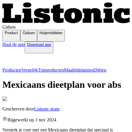
Gidsen
Product
Gidsen
Hulpmiddelen
Haal de app
Download app
Producten
Vergelijk
Topproducten
Maaltijdplannen
Diëten
Mexicaans dieetplan voor abs
Geschreven door
Listonic-team
Bijgewerkt op
1 nov 2024
Versterk je core met een Mexicaans dieetplan dat speciaal is