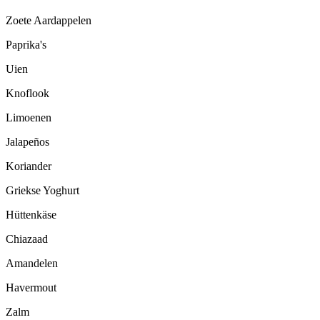
Zoete Aardappelen
Paprika's
Uien
Knoflook
Limoenen
Jalapeños
Koriander
Griekse Yoghurt
Hüttenkäse
Chiazaad
Amandelen
Havermout
Zalm