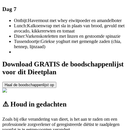
Dag 7
Ontbijt:
Havermout met whey eiwitpoeder en amandelboter
Lunch:
Kalkoenwrap met sla in plaats van brood, gevuld met
avocado, kikkererwten en tomaat
Diner:
Varkenskoteletten met linzen en gestoomde spinazie
Tussendoortje:
Griekse yoghurt met gemengde zaden (chia,
hennep, lijnzaad)
Download GRATIS de boodschappenlijst
voor dit Dieetplan
Haal de boodschappenlijst op
⚠️ Houd in gedachten
Zoals bij elke verandering van dieet, is het aan te raden om een
professionele zorgverlener of geregistreerde diëtist te raadplegen
voordat je je eetgewoonten verandert.