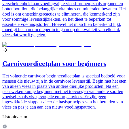
verscheidenheid aan voedingsrijke vleesbronnen, zoals organen en
bottenbouillon, die belangrijke vitamines en mineralen bevatten. Het
doel is om ontstekingsreacties te elimineren, die kenmerkend zijn
voor sommige levensstijlziekten, en het dieet te beperken tot
essentiële voedingsstoffen. Hoewel het misschien beperkend lijkt,
moedigt het aan om dieper in te gaan op de kwaliteit van elk stuk
vlees dat wordt gegeten.
Carnivoordieetplan voor beginners
Het volgende carnivoor beginnersdieetplan is speciaal bedoeld voor
mensen die nieuw zijn in de carnivore levensstijl. Begin met het eten
van alleen vlees in plaats van andere dierlijke producten. Na een
paar weken kun je beginnen met het toevoegen van andere soorten
voedsel, zoals vis, gevogelte en orgaanvlees. Er zijn geen
ingewikkelde stappen - leer de basisprincipes van het bereiden van
vlees en pas je aan aan een nieuw voedingspatroon.
Listonic-team