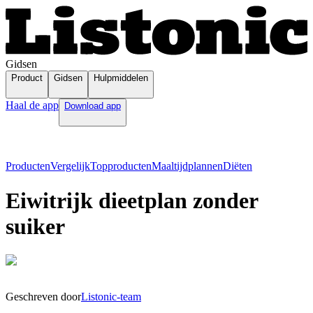
Gidsen
Product
Gidsen
Hulpmiddelen
Haal de app
Download app
Producten
Vergelijk
Topproducten
Maaltijdplannen
Diëten
Eiwitrijk dieetplan zonder
suiker
Geschreven door
Listonic-team