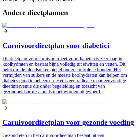
Andere dieetplannen
Carnivoordieetplan voor diabetici
Dit dieetplan voor carnivoor dieet voor diabetici is zeer laag in
koolhydraten en bestaat bijna volledig uit eiwitten en vetten. Dit
helpt om de bloedsuikerspiegel onder controle te houden. Het
vermijden van suikers en de meeste koolhydraten kan helpen om
diabetes goed te beheersen. Het is een radicale maar eenvoudige
dieetinterventie die onder begeleiding en toezicht van
gezondheidsprofessionals moet worden uitgevoerd.
Carnivoordieetplan voor gezonde voeding
Gezond eten in het carnivoordieetplan bestaat uit een