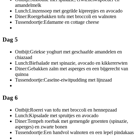
amandelmelk
Lunch:
Linzensoep met gegrilde kipreepjes en avocado
Diner:
Roergebakken tofu met broccoli en walnoten
Tussendoortje:
Edamame en cottage cheese
Dag 5
Ontbijt:
Griekse yoghurt met geschaafde amandelen en
chiazaad
Lunch:
Biefsalade met spinazie, avocado en kikkererwten
Diner:
Gebakken zalm met asperges en een bijgerecht van
quinoa
Tussendoortje:
Caseïne-eiwitpudding met lijnzaad
Dag 6
Ontbijt:
Roerei van tofu met broccoli en hennepzaad
Lunch:
Kipsalade met spruitjes en avocado
Diner:
Tempeh roerbak met gemengde groenten (spinazie,
asperges) en zwarte bonen
Tussendoortje:
Een handvol walnoten en een lepel pindakaas