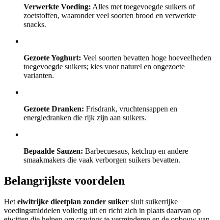
Verwerkte Voeding:
Alles met toegevoegde suikers of
zoetstoffen, waaronder veel soorten brood en verwerkte
snacks.
Gezoete Yoghurt:
Veel soorten bevatten hoge hoeveelheden
toegevoegde suikers; kies voor naturel en ongezoete
varianten.
Gezoete Dranken:
Frisdrank, vruchtensappen en
energiedranken die rijk zijn aan suikers.
Bepaalde Sauzen:
Barbecuesaus, ketchup en andere
smaakmakers die vaak verborgen suikers bevatten.
Belangrijkste voordelen
Het
eiwitrijke dieetplan zonder suiker
sluit suikerrijke
voedingsmiddelen volledig uit en richt zich in plaats daarvan op
eiwitten die helpen om cravings te verminderen en de opbouw van