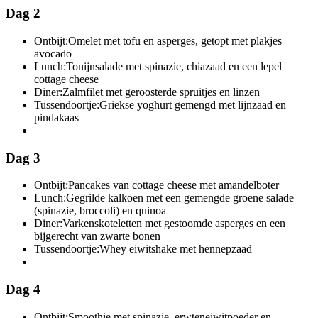
Dag 2
Ontbijt:
Omelet met tofu en asperges, getopt met plakjes
avocado
Lunch:
Tonijnsalade met spinazie, chiazaad en een lepel
cottage cheese
Diner:
Zalmfilet met geroosterde spruitjes en linzen
Tussendoortje:
Griekse yoghurt gemengd met lijnzaad en
pindakaas
Dag 3
Ontbijt:
Pancakes van cottage cheese met amandelboter
Lunch:
Gegrilde kalkoen met een gemengde groene salade
(spinazie, broccoli) en quinoa
Diner:
Varkenskoteletten met gestoomde asperges en een
bijgerecht van zwarte bonen
Tussendoortje:
Whey eiwitshake met hennepzaad
Dag 4
Ontbijt:
Smoothie met spinazie, erwteneiwitpoeder en