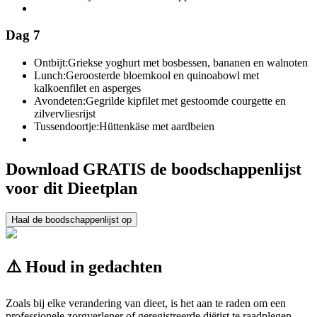
Dag 7
Ontbijt:
Griekse yoghurt met bosbessen, bananen en walnoten
Lunch:
Geroosterde bloemkool en quinoabowl met
kalkoenfilet en asperges
Avondeten:
Gegrilde kipfilet met gestoomde courgette en
zilvervliesrijst
Tussendoortje:
Hüttenkäse met aardbeien
Download GRATIS de boodschappenlijst
voor dit Dieetplan
Haal de boodschappenlijst op
⚠️ Houd in gedachten
Zoals bij elke verandering van dieet, is het aan te raden om een
professionele zorgverlener of geregistreerde diëtist te raadplegen