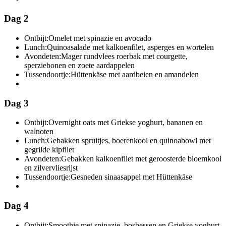
Dag 2
Ontbijt:
Omelet met spinazie en avocado
Lunch:
Quinoasalade met kalkoenfilet, asperges en wortelen
Avondeten:
Mager rundvlees roerbak met courgette,
sperziebonen en zoete aardappelen
Tussendoortje:
Hüttenkäse met aardbeien en amandelen
Dag 3
Ontbijt:
Overnight oats met Griekse yoghurt, bananen en
walnoten
Lunch:
Gebakken spruitjes, boerenkool en quinoabowl met
gegrilde kipfilet
Avondeten:
Gebakken kalkoenfilet met geroosterde bloemkool
en zilvervliesrijst
Tussendoortje:
Gesneden sinaasappel met Hüttenkäse
Dag 4
Ontbijt:
Smoothie met spinazie, bosbessen en Griekse yoghurt