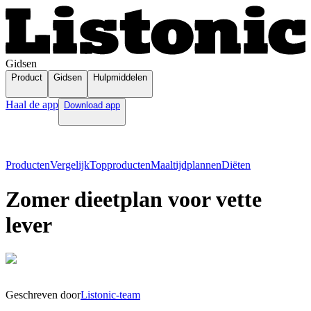
Gidsen
Product
Gidsen
Hulpmiddelen
Haal de app
Download app
Producten
Vergelijk
Topproducten
Maaltijdplannen
Diëten
Zomer dieetplan voor vette
lever
Geschreven door
Listonic-team