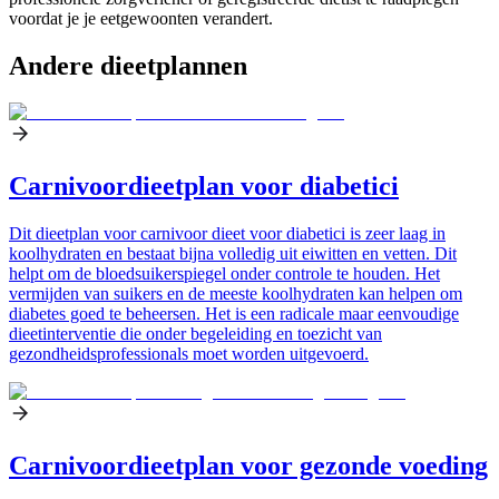
voordat je je eetgewoonten verandert.
Andere dieetplannen
Carnivoordieetplan voor diabetici
Dit dieetplan voor carnivoor dieet voor diabetici is zeer laag in
koolhydraten en bestaat bijna volledig uit eiwitten en vetten. Dit
helpt om de bloedsuikerspiegel onder controle te houden. Het
vermijden van suikers en de meeste koolhydraten kan helpen om
diabetes goed te beheersen. Het is een radicale maar eenvoudige
dieetinterventie die onder begeleiding en toezicht van
gezondheidsprofessionals moet worden uitgevoerd.
Carnivoordieetplan voor gezonde voeding