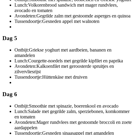
Lunch:
Volkorenbrood sandwich met mager rundvlees,
avocado en tomaten
Avondeten:
Gegrilde zalm met gestoomde asperges en quinoa
Tussendoortje:
Gesneden appel met walnoten
Dag 5
Ontbijt:
Griekse yoghurt met aardbeien, bananen en
amandelen
Lunch:
Courgette-noedels met gegrilde kipfilet en paprika
Avondeten:
Kalkoenfilet met geroosterde spruitjes en
zilvervliesrijst
Tussendoortje:
Hüttenkäse met druiven
Dag 6
Ontbijt:
Smoothie met spinazie, boerenkool en avocado
Lunch:
Salade met gegrilde zalm, sperziebonen, komkommer
en tomaten
Avondeten:
Mager rundvlees met gestoomde broccoli en zoete
aardappelen
Tussendoortje:
Gesneden sinaasappel met amandelen