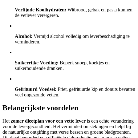
Verfijnde Koolhydraten:
Witbrood, gebak en pasta kunnen
de vetlever verergeren.
Alcohol:
Vermijd alcohol volledig om leverbeschadiging te
verminderen.
Suikerrijke Voeding:
Beperk snoep, koekjes en
suikerhoudende dranken.
Gefrituurd Voedsel:
Friet, gefrituurde kip en donuts bevatten
veel ongezonde vetten.
Belangrijkste voordelen
Het
zomer dieetplan voor een vette lever
is een echte verandering
voor de levergezondheid. Het vermindert ontstekingen en helpt bij
de natuurlijke ontgifting met verse bessen en groene bladgroenten.
Dit dieet bevordert een efficiënte galproductie, waardoor je vetten