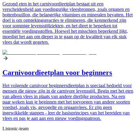
Gezond eten in het carnivoordieetplan bestaat uit een
verscheidenheid aan voedingsrijke vleesbronnen, zoals organen en
bottenbouillon, die belangrijke vitamines en mineralen bevatten. Het
doel is om ontstekingsreacties te elimineren, die kenmerkend zijn
voor sommige levensstijlziekten, en het dieet te beperken tot
essentiële voedingsstoffen. Hoewel het misschien beperkend lijkt,
moedigt het aan om dieper in te gaan op de kwaliteit van elk stuk
vlees dat wordt gegeten.
Carnivoordieetplan voor beginners
Het volgende carnivoor beginnersdieetplan is speciaal bedoeld voor
mensen die nieuw zijn in de carnivore levensstijl. Begin met het eten
van alleen vlees in plaats van andere dierlijke producten. Na een
paar weken kun je beginnen met het toevoegen van andere soorten
voedsel, zoals vis, gevogelte en orgaanvlees. Er zijn geen
ingewikkelde stappen - leer de basisprincipes van het bereiden van
vlees en pas je aan aan een nieuw voedingspatroon.
Listonic-team