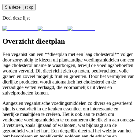
Sla deze lijst op
Deel deze lijst
Overzicht dieetplan
Een veganist kan een **dieetplan met een laag cholesterol** volgen
door zorgvuldig te kiezen uit plantaardige voedingsmiddelen om een
lage cholesterolinname te waarborgen, terwijl de voedingsbehoeften
worden vervuld. Dit dieet richt zich op noten, peulvruchten, volle
granen en zoveel mogelijk fruit en groenten. Door het vermijden van
dierlijke producten wordt automatisch het cholesterol en de
verzadigde vetten verlaagd, die voornamelijk uit vlees en
zuivelproducten komen.
Aangezien veganistische voedingsmiddelen zo divers en gevarieerd
zijn, is creativiteit in de keuken essentieel om interessante en
heerlijke maaltijden te creëren. Het is ook aan te raden om
voldoende voedingsmiddelen te consumeren die rijk zijn aan omega-
3-vetzuren, zoals lijnzaad of walnoten, wat bijdraagt aan de
gezondheid van het hart. Een dergelijk dieet zal het welzijn van het
hart bevorderen en tegelijkertijd voldoen aan de ethische en