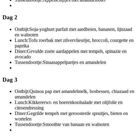
Dag 2
Ontbijt:
Soja-yoghurt parfait met aardbeien, bananen, lijnzaad
en walnoten
Lunch:
Tofu roerbak met zilvervliesrijst, broccoli, courgette en
paprika
Diner:
Gevulde zoete aardappelen met tempeh, spinazie en
avocado
Tussendoortje:
Sinaasappelpartjes en amandelen
Dag 3
Ontbijt:
Quinoa pap met amandelmelk, bosbessen, chiazaad en
amandelen
Lunch:
Kikkererwt- en boerenkoolsalade met olijfolie en
citroendressing
Diner:
Gegrilde tempeh met geroosterde spruitjes, bieten en
wortelen
Tussendoortje:
Smoothie van banaan en walnoten