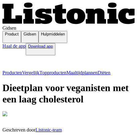
Gidsen
Product
Gidsen
Hulpmiddelen
Haal de app
Download app
Producten
Vergelijk
Topproducten
Maaltijdplannen
Diëten
Dieetplan voor veganisten met
een laag cholesterol
Geschreven door
Listonic-team