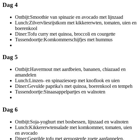
Dag 4
Ontbijt:
Smoothie van spinazie en avocado met lijnzaad
Lunch:
Zilvervliesrijstkom met kikkererwten, tomaten, uien en
boerenkool
Diner:
Tofu curry met quinoa, broccoli en courgette
Tussendoortje:
Komkommerschijfjes met hummus
Dag 5
Ontbijt:
Havermout met aardbeien, bananen, chiazaad en
amandelen
Lunch:
Linzen- en spinaziesoep met knoflook en uien
Diner:
Gevulde paprika's met quinoa, boerenkool en tempeh
Tussendoortje:
Sinaasappelpartjes en walnoten
Dag 6
Ontbijt:
Soja-yoghurt met bosbessen, lijnzaad en walnoten
Lunch:
Kikkererwtensalade met komkommer, tomaten, uien
en avocado
Diner:
Gegrilde tofu met geroosterde zoete aardappelen,