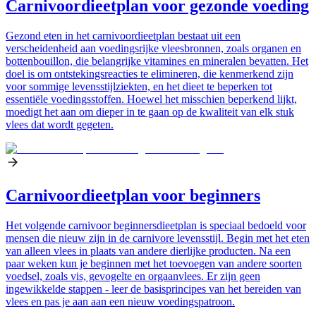
Carnivoordieetplan voor gezonde voeding
Gezond eten in het carnivoordieetplan bestaat uit een
verscheidenheid aan voedingsrijke vleesbronnen, zoals organen en
bottenbouillon, die belangrijke vitamines en mineralen bevatten. Het
doel is om ontstekingsreacties te elimineren, die kenmerkend zijn
voor sommige levensstijlziekten, en het dieet te beperken tot
essentiële voedingsstoffen. Hoewel het misschien beperkend lijkt,
moedigt het aan om dieper in te gaan op de kwaliteit van elk stuk
vlees dat wordt gegeten.
Carnivoordieetplan voor beginners
Het volgende carnivoor beginnersdieetplan is speciaal bedoeld voor
mensen die nieuw zijn in de carnivore levensstijl. Begin met het eten
van alleen vlees in plaats van andere dierlijke producten. Na een
paar weken kun je beginnen met het toevoegen van andere soorten
voedsel, zoals vis, gevogelte en orgaanvlees. Er zijn geen
ingewikkelde stappen - leer de basisprincipes van het bereiden van
vlees en pas je aan aan een nieuw voedingspatroon.