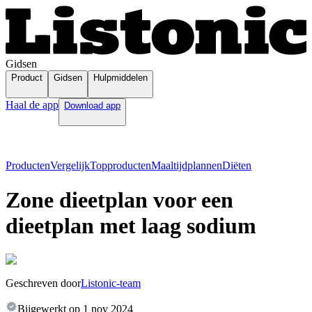
Gidsen
Product
Gidsen
Hulpmiddelen
Haal de app
Download app
Producten
Vergelijk
Topproducten
Maaltijdplannen
Diëten
Zone dieetplan voor een
dieetplan met laag sodium
Geschreven door
Listonic-team
Bijgewerkt op
1 nov 2024