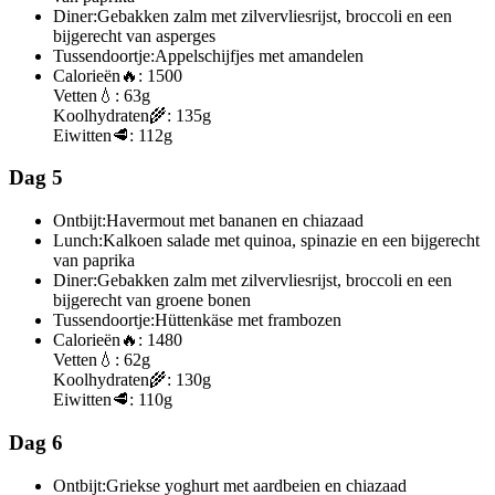
Diner:
Gebakken zalm met zilvervliesrijst, broccoli en een
bijgerecht van asperges
Tussendoortje:
Appelschijfjes met amandelen
Calorieën
🔥:
1500
Vetten
💧:
63g
Koolhydraten
🌾:
135g
Eiwitten
🥩:
112g
Dag 5
Ontbijt:
Havermout met bananen en chiazaad
Lunch:
Kalkoen salade met quinoa, spinazie en een bijgerecht
van paprika
Diner:
Gebakken zalm met zilvervliesrijst, broccoli en een
bijgerecht van groene bonen
Tussendoortje:
Hüttenkäse met frambozen
Calorieën
🔥:
1480
Vetten
💧:
62g
Koolhydraten
🌾:
130g
Eiwitten
🥩:
110g
Dag 6
Ontbijt:
Griekse yoghurt met aardbeien en chiazaad