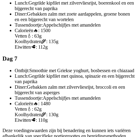
Lunch:
Gegrilde kipfilet met zilvervliesrijst, boerenkool en een
bijgerecht van paprika
Diner:
Gebakken zalm met zoete aardappelen, groene bonen
en een bijgerecht van wortelen
Tussendoortje:
Appelschijfjes met amandelen
Calorieën
🔥:
1500
Vetten
💧:
63g
Koolhydraten
🌾:
135g
Eiwitten
🥩:
112g
Dag 7
Ontbijt:
Smoothie met Griekse yoghurt, bosbessen en chiazaad
Lunch:
Gegrilde kipfilet met quinoa, spinazie en een bijgerecht
van paprika
Diner:
Gebakken zalm met zilvervliesrijst, broccoli en een
bijgerecht van asperges
Tussendoortje:
Appelschijfjes met amandelen
Calorieën
🔥:
1480
Vetten
💧:
62g
Koolhydraten
🌾:
130g
Eiwitten
🥩:
110g
Deze voedingswaarden zijn bij benadering en kunnen iets variëren
afhankelijk van specifieke portiegroottes en bereidingsmethoden.