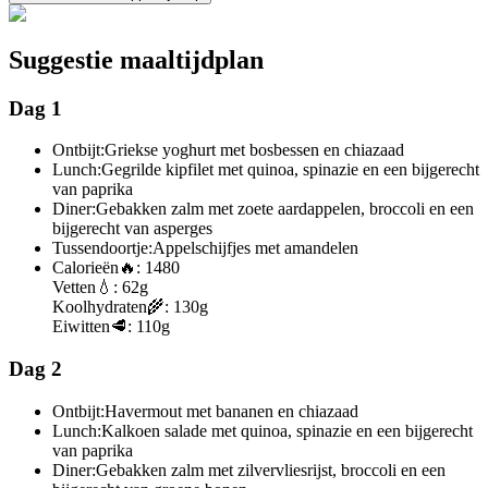
Suggestie maaltijdplan
Dag 1
Ontbijt:
Griekse yoghurt met bosbessen en chiazaad
Lunch:
Gegrilde kipfilet met quinoa, spinazie en een bijgerecht
van paprika
Diner:
Gebakken zalm met zoete aardappelen, broccoli en een
bijgerecht van asperges
Tussendoortje:
Appelschijfjes met amandelen
Calorieën
🔥:
1480
Vetten
💧:
62g
Koolhydraten
🌾:
130g
Eiwitten
🥩:
110g
Dag 2
Ontbijt:
Havermout met bananen en chiazaad
Lunch:
Kalkoen salade met quinoa, spinazie en een bijgerecht
van paprika
Diner:
Gebakken zalm met zilvervliesrijst, broccoli en een