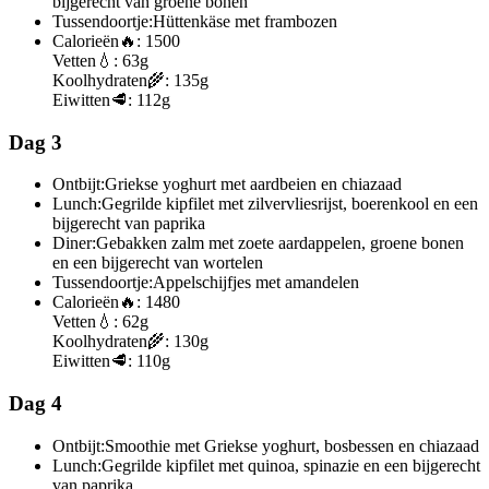
bijgerecht van groene bonen
Tussendoortje:
Hüttenkäse met frambozen
Calorieën
🔥:
1500
Vetten
💧:
63g
Koolhydraten
🌾:
135g
Eiwitten
🥩:
112g
Dag 3
Ontbijt:
Griekse yoghurt met aardbeien en chiazaad
Lunch:
Gegrilde kipfilet met zilvervliesrijst, boerenkool en een
bijgerecht van paprika
Diner:
Gebakken zalm met zoete aardappelen, groene bonen
en een bijgerecht van wortelen
Tussendoortje:
Appelschijfjes met amandelen
Calorieën
🔥:
1480
Vetten
💧:
62g
Koolhydraten
🌾:
130g
Eiwitten
🥩:
110g
Dag 4
Ontbijt:
Smoothie met Griekse yoghurt, bosbessen en chiazaad
Lunch:
Gegrilde kipfilet met quinoa, spinazie en een bijgerecht
van paprika