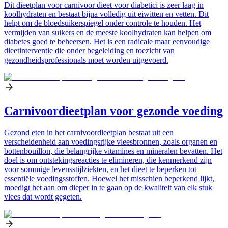
Dit dieetplan voor carnivoor dieet voor diabetici is zeer laag in
koolhydraten en bestaat bijna volledig uit eiwitten en vetten. Dit
helpt om de bloedsuikerspiegel onder controle te houden. Het
vermijden van suikers en de meeste koolhydraten kan helpen om
diabetes goed te beheersen. Het is een radicale maar eenvoudige
dieetinterventie die onder begeleiding en toezicht van
gezondheidsprofessionals moet worden uitgevoerd.
Carnivoordieetplan voor gezonde voeding
Gezond eten in het carnivoordieetplan bestaat uit een
verscheidenheid aan voedingsrijke vleesbronnen, zoals organen en
bottenbouillon, die belangrijke vitamines en mineralen bevatten. Het
doel is om ontstekingsreacties te elimineren, die kenmerkend zijn
voor sommige levensstijlziekten, en het dieet te beperken tot
essentiële voedingsstoffen. Hoewel het misschien beperkend lijkt,
moedigt het aan om dieper in te gaan op de kwaliteit van elk stuk
vlees dat wordt gegeten.