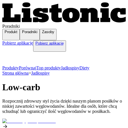
Poradniki
Produkt
Poradniki
Zasoby
Pobierz aplikację
Pobierz aplikację
Produkty
Porównaj
Top produkty
Jadłospisy
Diety
Strona główna
>
Jadłospisy
Low-carb
Rozpocznij zdrowszy styl życia dzięki naszym planom posiłków o
niskiej zawartości węglowodanów. Idealne dla osób, które chcą
schudnąć lub ograniczyć ilość węglowodanów w posiłkach.