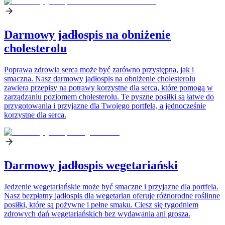
Darmowy jadłospis na obniżenie
cholesterolu
Poprawa zdrowia serca może być zarówno przystępna, jak i
smaczna. Nasz darmowy jadłospis na obniżenie cholesterolu
zawiera przepisy na potrawy korzystne dla serca, które pomogą w
zarządzaniu poziomem cholesterolu. Te pyszne posiłki są łatwe do
przygotowania i przyjazne dla Twojego portfela, a jednocześnie
korzystne dla serca.
Darmowy jadłospis wegetariański
Jedzenie wegetariańskie może być smaczne i przyjazne dla portfela.
Nasz bezpłatny jadłospis dla wegetarian oferuje różnorodne roślinne
posiłki, które są pożywne i pełne smaku. Ciesz się tygodniem
zdrowych dań wegetariańskich bez wydawania ani grosza.