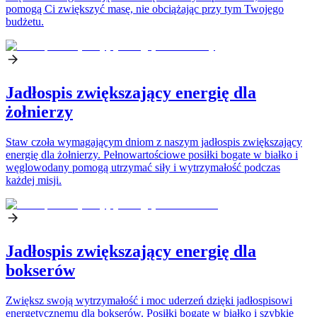
pomogą Ci zwiększyć masę, nie obciążając przy tym Twojego
budżetu.
Jadłospis zwiększający energię dla
żołnierzy
Staw czoła wymagającym dniom z naszym jadłospis zwiększający
energię dla żołnierzy. Pełnowartościowe posiłki bogate w białko i
węglowodany pomogą utrzymać siły i wytrzymałość podczas
każdej misji.
Jadłospis zwiększający energię dla
bokserów
Zwiększ swoją wytrzymałość i moc uderzeń dzięki jadłospisowi
energetycznemu dla bokserów. Posiłki bogate w białko i szybkie