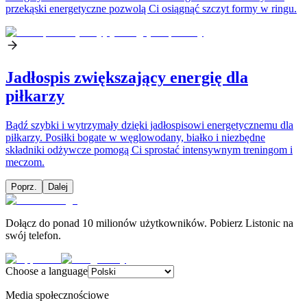
przekąski energetyczne pozwolą Ci osiągnąć szczyt formy w ringu.
Jadłospis zwiększający energię dla
piłkarzy
Bądź szybki i wytrzymały dzięki jadłospisowi energetycznemu dla
piłkarzy. Posiłki bogate w węglowodany, białko i niezbędne
składniki odżywcze pomogą Ci sprostać intensywnym treningom i
meczom.
Poprz.
Dalej
Dołącz do ponad 10 milionów użytkowników. Pobierz Listonic na
swój telefon.
Choose a language
Media społecznościowe