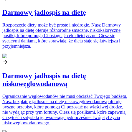
Darmowy jadłospis na dietę
Rozpoczęcie diety może być proste i niedrogie. Nasz Darmowy
jadłospis na dietę oferuje różnorodne smaczne, niskokaloryczne
posiłki, które pomogą Ci osiągnąć cele dietetyczne. Ciesz się
sycącymi daniami, które sprawiają, że dieta staje się łatwiejsza i
przyjemniejsza.
Darmowy jadłospis na dietę
niskowęglowodanową
Ograniczanie węglowodanów nie musi obciążać Twojego budżetu.
Nasz bezpłatny jadłospis na dietę niskowęglowodanową oferuje
pyszne przepisy, które pomogą Ci pozostać na właściwej drodze,
nie wydając przy tym fortuny. Ciesz się posiłkami, które zapewnią
Ci sytość i satysfakcję, wspierając jednocześnie Twój styl życia
niskowęglowodanowego.