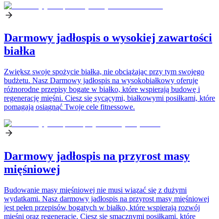
Darmowy jadłospis o wysokiej zawartości
białka
Zwiększ swoje spożycie białka, nie obciążając przy tym swojego
budżetu. Nasz Darmowy jadłospis na wysokobiałkowy oferuje
różnorodne przepisy bogate w białko, które wspierają budowę i
regenerację mięśni. Ciesz się sycącymi, białkowymi posiłkami, które
pomagają osiągnąć Twoje cele fitnessowe.
Darmowy jadłospis na przyrost masy
mięśniowej
Budowanie masy mięśniowej nie musi wiązać się z dużymi
wydatkami. Nasz darmowy jadłospis na przyrost masy mięśniowej
jest pełen przepisów bogatych w białko, które wspierają rozwój
mięśni oraz regenerację. Ciesz się smacznymi posiłkami, które