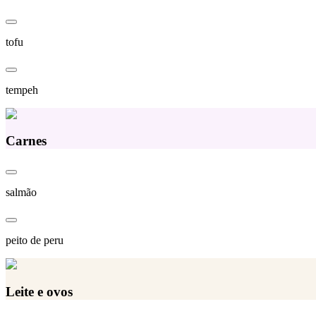
tofu
tempeh
Carnes
salmão
peito de peru
Leite e ovos