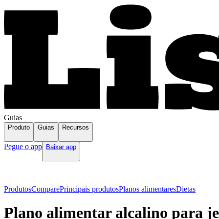
Guias
Produto
Guias
Recursos
Pegue o app
Baixar app
Produtos
Compare
Principais produtos
Planos alimentares
Dietas
Plano alimentar alcalino para j