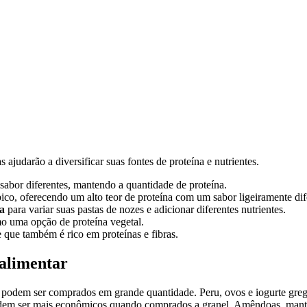
 ajudarão a diversificar suas fontes de proteína e nutrientes.
sabor diferentes, mantendo a quantidade de proteína.
co, oferecendo um alto teor de proteína com um sabor ligeiramente dif
a
para variar suas pastas de nozes e adicionar diferentes nutrientes.
 uma opção de proteína vegetal.
e que também é rico em proteínas e fibras.
alimentar
ue podem ser comprados em grande quantidade. Peru, ovos e iogurte gr
podem ser mais econômicos quando comprados a granel. Amêndoas, mant