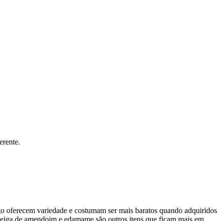
erente.
ego oferecem variedade e costumam ser mais baratos quando adquiridos
eiga de amendoim e edamame são outros itens que ficam mais em