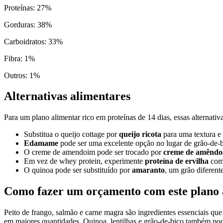
Proteínas
:
27
%
Gorduras
:
38
%
Carboidratos
:
33
%
Fibra
:
1
%
Outros
:
1
%
Alternativas alimentares
Para um plano alimentar rico em proteínas de 14 dias, essas alternativas
Substitua o queijo cottage por
queijo ricota
para uma textura e 
Edamame
pode ser uma excelente opção no lugar de grão-de-bi
O creme de amendoim pode ser trocado por
creme de amêndo
Em vez de whey protein, experimente
proteína de ervilha
como
O quinoa pode ser substituído por
amaranto
, um grão diferent
Como fazer um orçamento com este plano 
Peito de frango, salmão e carne magra são ingredientes essenciais q
em maiores quantidades. Quinoa, lentilhas e grão-de-bico também 