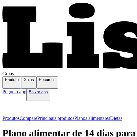
Guias
Produto
Guias
Recursos
Pegue o app
Baixar app
Produtos
Compare
Principais produtos
Planos alimentares
Dietas
Plano alimentar de 14 dias para 