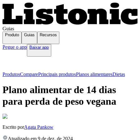
Guias
Produto
Guias
Recursos
Pegue o app
Baixar app
Produtos
Compare
Principais produtos
Planos alimentares
Dietas
Plano alimentar de 14 dias
para perda de peso vegana
Escrito por
Agata Pankow
Atualizado em
9 de dez. de 2024