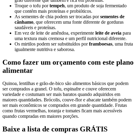
grão diferente que também é rica em proteínas.
Troque o tofu por
tempeh
, um produto de soja fermentado
que contém mais proteínas e probióticos.
As sementes de chia podem ser trocadas por
sementes de
cânhamo
, que oferecem uma fonte diferente de gorduras
saudáveis e proteínas.
Em vez de leite de amêndoa, experimente
leite de aveia
para
uma textura mais cremosa e um perfil nutricional diferente.
Os mirtilos podem ser substituídos por
framboesas
, uma fruta
igualmente nutritiva e saborosa.
Como fazer um orçamento com este plano
alimentar
Quinoa, lentilhas e grão-de-bico são alimentos básicos que podem
ser comprados a granel. O tofu, espinafre e couve oferecem
variedade e costumam ser mais baratos quando adquiridos em
maiores quantidades. Brócolis, couve-flor e abacate também podem
ser mais econômicos se comprados em grande quantidade. Frutas
como frutas vermelhas, toranja e tomates ficam mais acessíveis
quando compradas em maiores porções.
Baixe a lista de compras GRÁTIS