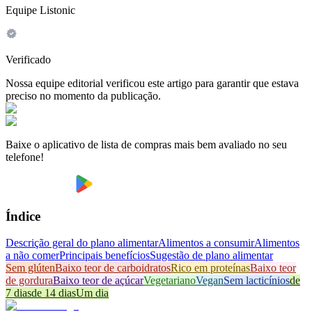
Equipe Listonic
Verificado
Nossa equipe editorial verificou este artigo para garantir que estava
preciso no momento da publicação.
Baixe o aplicativo de lista de compras mais bem avaliado no seu
telefone!
Índice
Descrição geral do plano alimentar
Alimentos a consumir
Alimentos
a não comer
Principais benefícios
Sugestão de plano alimentar
Sem glúten
Baixo teor de carboidratos
Rico em proteínas
Baixo teor
de gordura
Baixo teor de açúcar
Vegetariano
Vegan
Sem lacticínios
de
7 dias
de 14 dias
Um dia