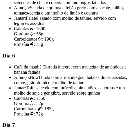
sementes de chia e coberta com morangos fatiados
Almoço:
Salada de quinoa e feijão preto com abacate, milho,
tomates-cereja e um molho de limão e coentro
Jantar:
Falafel assado com molho de tahine, servido com
legumes assados
Calorias
🔥:
1600
Gordura
💧:
55g
Carboidratos
🌾:
190g
Proteína
🥩:
75g
Dia 6
Café da manhã:
Torrada integral com manteiga de amêndoas e
banana fatiada
Almoço:
Bowl buda com arroz integral, batatas-doces assadas,
couve, grão-de-bico e molho de tahine
Jantar:
Tofu salteado com brócolis, pimentões, cenouras e um
molho de soja e gengibre, servido sobre quinoa
Calorias
🔥:
1550
Gordura
💧:
52g
Carboidratos
🌾:
185g
Proteína
🥩:
72g
Dia 7