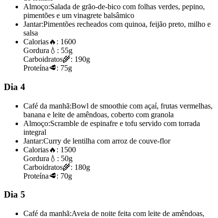
Almoço:
Salada de grão-de-bico com folhas verdes, pepino,
pimentões e um vinagrete balsâmico
Jantar:
Pimentões recheados com quinoa, feijão preto, milho e
salsa
Calorias
🔥:
1600
Gordura
💧:
55g
Carboidratos
🌾:
190g
Proteína
🥩:
75g
Dia 4
Café da manhã:
Bowl de smoothie com açaí, frutas vermelhas,
banana e leite de amêndoas, coberto com granola
Almoço:
Scramble de espinafre e tofu servido com torrada
integral
Jantar:
Curry de lentilha com arroz de couve-flor
Calorias
🔥:
1500
Gordura
💧:
50g
Carboidratos
🌾:
180g
Proteína
🥩:
70g
Dia 5
Café da manhã:
Aveia de noite feita com leite de amêndoas,