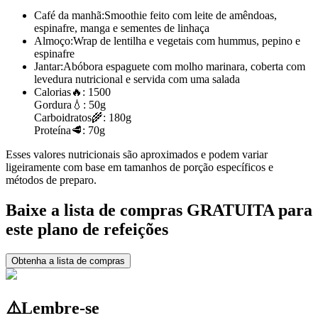
Café da manhã:
Smoothie feito com leite de amêndoas,
espinafre, manga e sementes de linhaça
Almoço:
Wrap de lentilha e vegetais com hummus, pepino e
espinafre
Jantar:
Abóbora espaguete com molho marinara, coberta com
levedura nutricional e servida com uma salada
Calorias
🔥:
1500
Gordura
💧:
50g
Carboidratos
🌾:
180g
Proteína
🥩:
70g
Esses valores nutricionais são aproximados e podem variar
ligeiramente com base em tamanhos de porção específicos e
métodos de preparo.
Baixe a lista de compras GRATUITA para
este plano de refeições
Obtenha a lista de compras
⚠️
Lembre-se