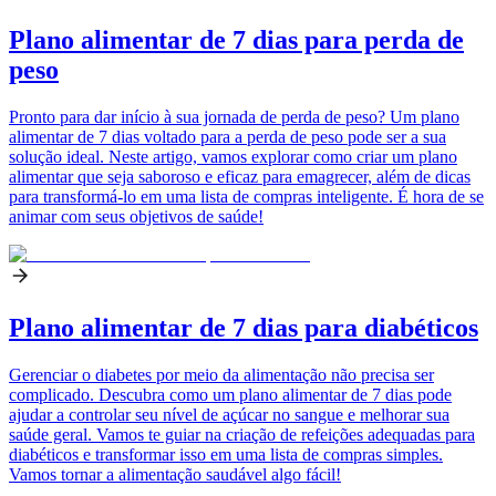
Plano alimentar de 7 dias para perda de
peso
Pronto para dar início à sua jornada de perda de peso? Um plano
alimentar de 7 dias voltado para a perda de peso pode ser a sua
solução ideal. Neste artigo, vamos explorar como criar um plano
alimentar que seja saboroso e eficaz para emagrecer, além de dicas
para transformá-lo em uma lista de compras inteligente. É hora de se
animar com seus objetivos de saúde!
Plano alimentar de 7 dias para diabéticos
Gerenciar o diabetes por meio da alimentação não precisa ser
complicado. Descubra como um plano alimentar de 7 dias pode
ajudar a controlar seu nível de açúcar no sangue e melhorar sua
saúde geral. Vamos te guiar na criação de refeições adequadas para
diabéticos e transformar isso em uma lista de compras simples.
Vamos tornar a alimentação saudável algo fácil!