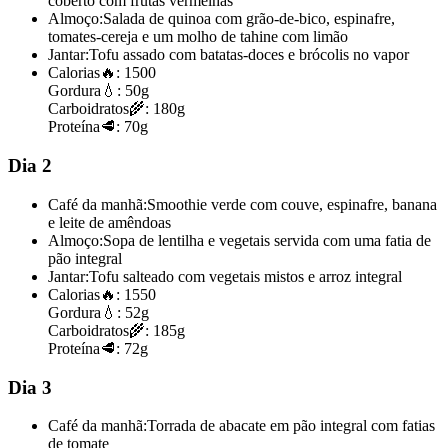
coberto com frutas vermelhas
Almoço:
Salada de quinoa com grão-de-bico, espinafre,
tomates-cereja e um molho de tahine com limão
Jantar:
Tofu assado com batatas-doces e brócolis no vapor
Calorias
🔥:
1500
Gordura
💧:
50g
Carboidratos
🌾:
180g
Proteína
🥩:
70g
Dia 2
Café da manhã:
Smoothie verde com couve, espinafre, banana
e leite de amêndoas
Almoço:
Sopa de lentilha e vegetais servida com uma fatia de
pão integral
Jantar:
Tofu salteado com vegetais mistos e arroz integral
Calorias
🔥:
1550
Gordura
💧:
52g
Carboidratos
🌾:
185g
Proteína
🥩:
72g
Dia 3
Café da manhã:
Torrada de abacate em pão integral com fatias
de tomate