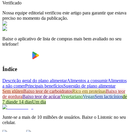
Verificado
Nossa equipe editorial verificou este artigo para garantir que estava
preciso no momento da publicação.
Baixe o aplicativo de lista de compras mais bem avaliado no seu
telefone!
Índice
Descrição geral do plano alimentar
Alimentos a consumir
Alimentos
a não comer
Principais benefícios
Sugestão de plano alimentar
Sem glúten
Baixo teor de carboidratos
Rico em proteínas
Baixo teor
de gordura
Baixo teor de açúcar
Vegetariano
Vegan
Sem lacticínios
de
7 dias
de 14 dias
Um dia
Junte-se a mais de 10 milhões de usuários. Baixe o Listonic no seu
celular.