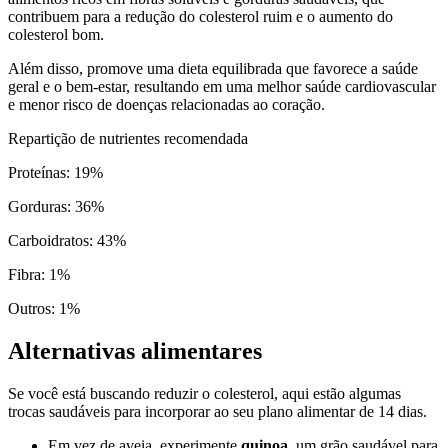
contribuem para a redução do colesterol ruim e o aumento do
colesterol bom.
Além disso, promove uma dieta equilibrada que favorece a saúde
geral e o bem-estar, resultando em uma melhor saúde cardiovascular
e menor risco de doenças relacionadas ao coração.
Repartição de nutrientes recomendada
Proteínas
:
19
%
Gorduras
:
36
%
Carboidratos
:
43
%
Fibra
:
1
%
Outros
:
1
%
Alternativas alimentares
Se você está buscando reduzir o colesterol, aqui estão algumas
trocas saudáveis para incorporar ao seu plano alimentar de 14 dias.
Em vez de aveia, experimente
quinoa
, um grão saudável para