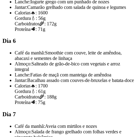
Lanche:
Iogurte grego com um punhado de nozes
Jantar:
Camarão grelhado com salada de quinoa e legumes
Calorias
🔥:
1600
Gordura
💧:
56g
Carboidratos
🌾:
172g
Proteína
🥩:
71g
Dia 6
Café da manhã:
Smoothie com couve, leite de amêndoa,
abacaxi e sementes de linhaça
Almoço:
Salteado de grão-de-bico com vegetais e arroz
integral
Lanche:
Fatias de maçã com manteiga de amêndoa
Jantar:
Bacalhau assado com couves-de-bruxelas e batata-doce
Calorias
🔥:
1700
Gordura
💧:
61g
Carboidratos
🌾:
188g
Proteína
🥩:
75g
Dia 7
Café da manhã:
Aveia com mirtilos e nozes
Almoço:
Salada de frango grelhado com folhas verdes e