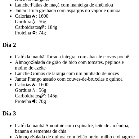
Lanche:
Fatias de maçã com manteiga de amêndoa
Jantar:
Truta grelhada com aspargos no vapor e quinoa
Calorias
🔥:
1600
Gordura
💧:
56g
Carboidratos
🌾:
184g
Proteína
🥩:
74g
Dia 2
Café da manhã:
Torrada integral com abacate e ovos pochê
Almoço:
Salada de grão-de-bico com tomates, pepinos e
molho de azeite
Lanche:
Gomos de laranja com um punhado de nozes
Jantar:
Frango assado com couves-de-bruxelas e quinoa
Calorias
🔥:
1600
Gordura
💧:
56g
Carboidratos
🌾:
145g
Proteína
🥩:
70g
Dia 3
Café da manhã:
Smoothie com espinafre, leite de amêndoa,
banana e sementes de chia
Almoço:
Salada de quinoa com feijão preto, milho e vinagrete