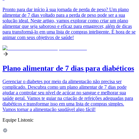
Pronto para dar início à sua jornada de perda de peso? Um plano
alimentar de 7 dias voltado para a perda de peso pode ser a sua
solução ideal. Neste artigo, vamos explorar como criar um plano
alimentar que seja saboroso e eficaz para emagrecer, além de dicas
para transformá-lo em uma lista de compras inteligente. É hora de se
animar com seus objetivos de saúde!
Plano alimentar de 7 dias para diabéticos
Gerenciar o diabetes por meio da alimentação não precisa ser
complicado. Descubra como um plano alimentar de 7 dias pode
ajudar a controlar seu nível de açúcar no sangue e melhorar sua
saúde geral. Vamos te guiar na criação de refeições adequadas para
diabéticos e transformar isso em uma lista de compras simples.
Vamos tornar a alimentação saudável algo fácil!
Equipe Listonic