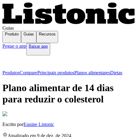
Guias
Produto
Guias
Recursos
Pegue o app
Baixar app
Produtos
Compare
Principais produtos
Planos alimentares
Dietas
Plano alimentar de 14 dias
para reduzir o colesterol
Escrito por
Equipe Listonic
Atualizado em
9 de dez. de 2024