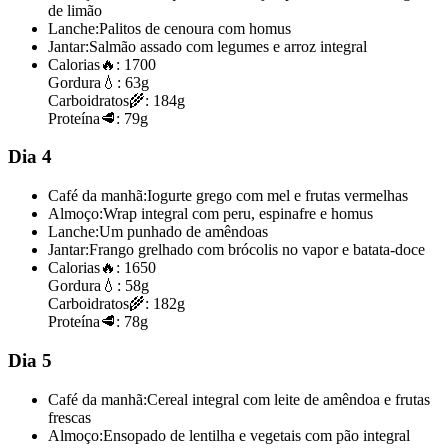
de limão
Lanche:
Palitos de cenoura com homus
Jantar:
Salmão assado com legumes e arroz integral
Calorias
🔥:
1700
Gordura
💧:
63g
Carboidratos
🌾:
184g
Proteína
🥩:
79g
Dia 4
Café da manhã:
Iogurte grego com mel e frutas vermelhas
Almoço:
Wrap integral com peru, espinafre e homus
Lanche:
Um punhado de amêndoas
Jantar:
Frango grelhado com brócolis no vapor e batata-doce
Calorias
🔥:
1650
Gordura
💧:
58g
Carboidratos
🌾:
182g
Proteína
🥩:
78g
Dia 5
Café da manhã:
Cereal integral com leite de amêndoa e frutas
frescas
Almoço:
Ensopado de lentilha e vegetais com pão integral