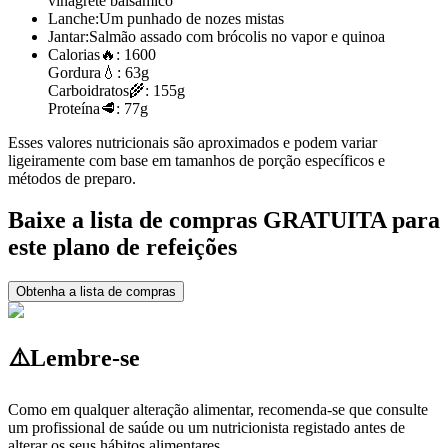
vinagrete balsâmico
Lanche:
Um punhado de nozes mistas
Jantar:
Salmão assado com brócolis no vapor e quinoa
Calorias
🔥:
1600
Gordura
💧:
63g
Carboidratos
🌾:
155g
Proteína
🥩:
77g
Esses valores nutricionais são aproximados e podem variar
ligeiramente com base em tamanhos de porção específicos e
métodos de preparo.
Baixe a lista de compras GRATUITA para
este plano de refeições
Obtenha a lista de compras
⚠️
Lembre-se
Como em qualquer alteração alimentar, recomenda-se que consulte
um profissional de saúde ou um nutricionista registado antes de
alterar os seus hábitos alimentares.