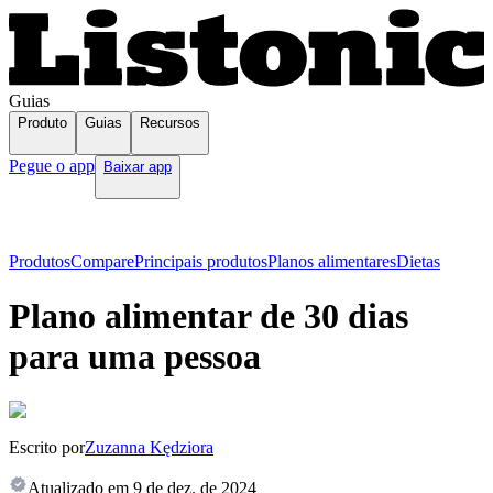
Guias
Produto
Guias
Recursos
Pegue o app
Baixar app
Produtos
Compare
Principais produtos
Planos alimentares
Dietas
Plano alimentar de 30 dias
para uma pessoa
Escrito por
Zuzanna Kędziora
Atualizado em
9 de dez. de 2024