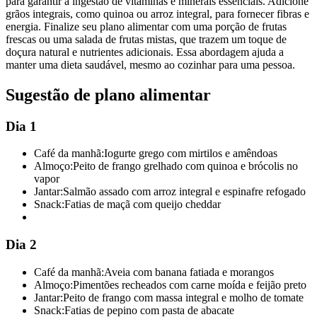
para garantir a ingestão de vitaminas e minerais essenciais. Adicione
grãos integrais, como quinoa ou arroz integral, para fornecer fibras e
energia. Finalize seu plano alimentar com uma porção de frutas
frescas ou uma salada de frutas mistas, que trazem um toque de
doçura natural e nutrientes adicionais. Essa abordagem ajuda a
manter uma dieta saudável, mesmo ao cozinhar para uma pessoa.
Sugestão de plano alimentar
Dia 1
Café da manhã:
Iogurte grego com mirtilos e amêndoas
Almoço:
Peito de frango grelhado com quinoa e brócolis no
vapor
Jantar:
Salmão assado com arroz integral e espinafre refogado
Snack:
Fatias de maçã com queijo cheddar
Dia 2
Café da manhã:
Aveia com banana fatiada e morangos
Almoço:
Pimentões recheados com carne moída e feijão preto
Jantar:
Peito de frango com massa integral e molho de tomate
Snack:
Fatias de pepino com pasta de abacate