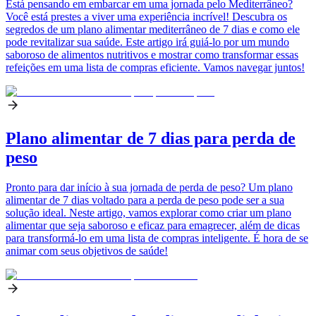
Está pensando em embarcar em uma jornada pelo Mediterrâneo?
Você está prestes a viver uma experiência incrível! Descubra os
segredos de um plano alimentar mediterrâneo de 7 dias e como ele
pode revitalizar sua saúde. Este artigo irá guiá-lo por um mundo
saboroso de alimentos nutritivos e mostrar como transformar essas
refeições em uma lista de compras eficiente. Vamos navegar juntos!
Plano alimentar de 7 dias para perda de
peso
Pronto para dar início à sua jornada de perda de peso? Um plano
alimentar de 7 dias voltado para a perda de peso pode ser a sua
solução ideal. Neste artigo, vamos explorar como criar um plano
alimentar que seja saboroso e eficaz para emagrecer, além de dicas
para transformá-lo em uma lista de compras inteligente. É hora de se
animar com seus objetivos de saúde!