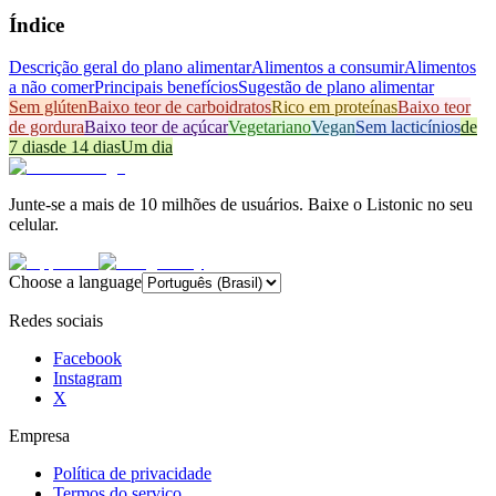
Índice
Descrição geral do plano alimentar
Alimentos a consumir
Alimentos
a não comer
Principais benefícios
Sugestão de plano alimentar
Sem glúten
Baixo teor de carboidratos
Rico em proteínas
Baixo teor
de gordura
Baixo teor de açúcar
Vegetariano
Vegan
Sem lacticínios
de
7 dias
de 14 dias
Um dia
Junte-se a mais de 10 milhões de usuários. Baixe o Listonic no seu
celular.
Choose a language
Redes sociais
Facebook
Instagram
X
Empresa
Política de privacidade
Termos do serviço