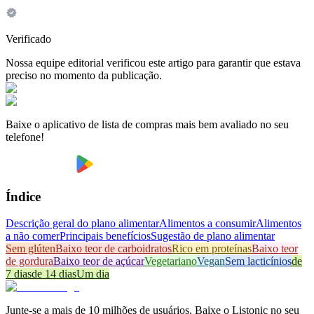
Verificado
Nossa equipe editorial verificou este artigo para garantir que estava
preciso no momento da publicação.
Baixe o aplicativo de lista de compras mais bem avaliado no seu
telefone!
Índice
Descrição geral do plano alimentar
Alimentos a consumir
Alimentos
a não comer
Principais benefícios
Sugestão de plano alimentar
Sem glúten
Baixo teor de carboidratos
Rico em proteínas
Baixo teor
de gordura
Baixo teor de açúcar
Vegetariano
Vegan
Sem lacticínios
de
7 dias
de 14 dias
Um dia
Junte-se a mais de 10 milhões de usuários. Baixe o Listonic no seu