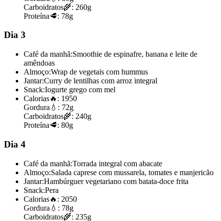
Carboidratos
🌾:
260g
Proteína
🥩:
78g
Dia 3
Café da manhã:
Smoothie de espinafre, banana e leite de
amêndoas
Almoço:
Wrap de vegetais com hummus
Jantar:
Curry de lentilhas com arroz integral
Snack:
Iogurte grego com mel
Calorias
🔥:
1950
Gordura
💧:
72g
Carboidratos
🌾:
240g
Proteína
🥩:
80g
Dia 4
Café da manhã:
Torrada integral com abacate
Almoço:
Salada caprese com mussarela, tomates e manjericão
Jantar:
Hambúrguer vegetariano com batata-doce frita
Snack:
Pera
Calorias
🔥:
2050
Gordura
💧:
78g
Carboidratos
🌾:
235g