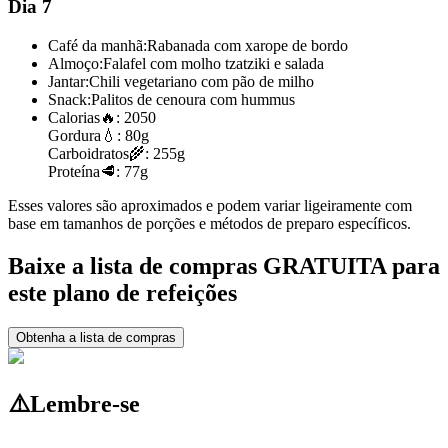
Dia 7
Café da manhã:
Rabanada com xarope de bordo
Almoço:
Falafel com molho tzatziki e salada
Jantar:
Chili vegetariano com pão de milho
Snack:
Palitos de cenoura com hummus
Calorias
🔥:
2050
Gordura
💧:
80g
Carboidratos
🌾:
255g
Proteína
🥩:
77g
Esses valores são aproximados e podem variar ligeiramente com
base em tamanhos de porções e métodos de preparo específicos.
Baixe a lista de compras GRATUITA para
este plano de refeições
Obtenha a lista de compras
⚠️
Lembre-se