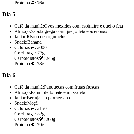
Proteína
🥩:
76g
Dia 5
Café da manhã:
Ovos mexidos com espinafre e queijo feta
Almoço:
Salada grega com queijo feta e azeitonas
Jantar:
Risoto de cogumelos
Snack:
Banana
Calorias
🔥:
2000
Gordura
💧:
77g
Carboidratos
🌾:
245g
Proteína
🥩:
78g
Dia 6
Café da manhã:
Panquecas com frutas frescas
Almoço:
Panini de tomate e mussarela
Jantar:
Berinjela à parmegiana
Snack:
Maçã
Calorias
🔥:
2150
Gordura
💧:
82g
Carboidratos
🌾:
260g
Proteína
🥩:
79g