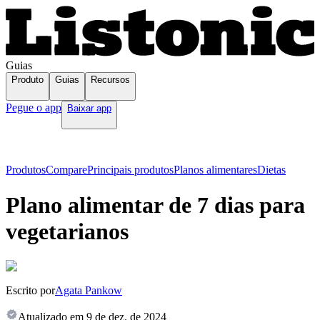
Guias
Produto
Guias
Recursos
Pegue o app
Baixar app
Produtos
Compare
Principais produtos
Planos alimentares
Dietas
Plano alimentar de 7 dias para
vegetarianos
Escrito por
Agata Pankow
Atualizado em
9 de dez. de 2024