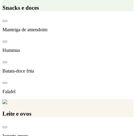
Snacks e doces
Manteiga de amendoim
Hummus
Batata-doce frita
Falafel
Leite e ovos
Iogurte grego