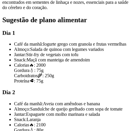
encontrados em sementes de linhaça e nozes, essenciais para a saúde
do cérebro e do coração.
Sugestão de plano alimentar
Dia 1
Café da manhã:
Iogurte grego com granola e frutas vermelhas
Almoço:
Salada de quinoa com legumes variados
Jantar:
Stir-fry de vegetais com tofu
Snack:
Maçã com manteiga de amendoim
Calorias
🔥:
2000
Gordura
💧:
75g
Carboidratos
🌾:
250g
Proteína
🥩:
75g
Dia 2
Café da manhã:
Aveia com amêndoas e banana
Almoço:
Sanduíche de queijo grelhado com sopa de tomate
Jantar:
Espaguete com molho marinara e salada
Snack:
Laranja
Calorias
🔥:
2100
Gordura
💧:
80g