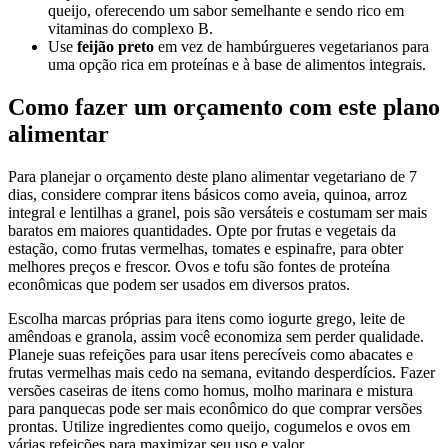
queijo, oferecendo um sabor semelhante e sendo rico em
vitaminas do complexo B.
Use
feijão preto
em vez de hambúrgueres vegetarianos para
uma opção rica em proteínas e à base de alimentos integrais.
Como fazer um orçamento com este plano
alimentar
Para planejar o orçamento deste plano alimentar vegetariano de 7
dias, considere comprar itens básicos como aveia, quinoa, arroz
integral e lentilhas a granel, pois são versáteis e costumam ser mais
baratos em maiores quantidades. Opte por frutas e vegetais da
estação, como frutas vermelhas, tomates e espinafre, para obter
melhores preços e frescor. Ovos e tofu são fontes de proteína
econômicas que podem ser usados em diversos pratos.
Escolha marcas próprias para itens como iogurte grego, leite de
amêndoas e granola, assim você economiza sem perder qualidade.
Planeje suas refeições para usar itens perecíveis como abacates e
frutas vermelhas mais cedo na semana, evitando desperdícios. Fazer
versões caseiras de itens como homus, molho marinara e mistura
para panquecas pode ser mais econômico do que comprar versões
prontas. Utilize ingredientes como queijo, cogumelos e ovos em
várias refeições para maximizar seu uso e valor.