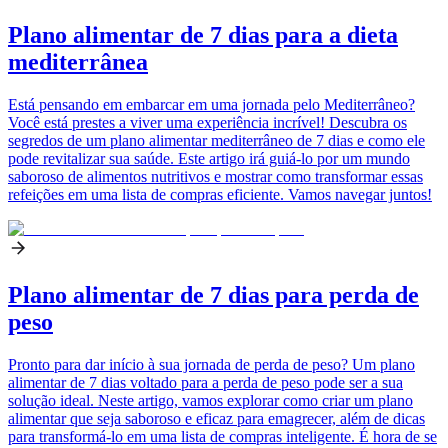
Plano alimentar de 7 dias para a dieta
mediterrânea
Está pensando em embarcar em uma jornada pelo Mediterrâneo?
Você está prestes a viver uma experiência incrível! Descubra os
segredos de um plano alimentar mediterrâneo de 7 dias e como ele
pode revitalizar sua saúde. Este artigo irá guiá-lo por um mundo
saboroso de alimentos nutritivos e mostrar como transformar essas
refeições em uma lista de compras eficiente. Vamos navegar juntos!
Plano alimentar de 7 dias para perda de
peso
Pronto para dar início à sua jornada de perda de peso? Um plano
alimentar de 7 dias voltado para a perda de peso pode ser a sua
solução ideal. Neste artigo, vamos explorar como criar um plano
alimentar que seja saboroso e eficaz para emagrecer, além de dicas
para transformá-lo em uma lista de compras inteligente. É hora de se