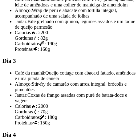
leite de amêndoas e uma colher de manteiga de amendoim
Almoço:
Wrap de peru e abacate com tortilla integral,
acompanhado de uma salada de folhas
Jantar:
Bife grelhado com quinoa, legumes assados e um toque
de queijo parmesão
Calorias
🔥:
2200
Gorduras
💧:
82g
Carboidratos
🌾:
190g
Proteínas
🥩:
160g
Dia 3
Café da manhã:
Queijo cottage com abacaxi fatiado, amêndoas
e uma pitada de canela
Almoço:
Stir-fry de camarão com arroz integral, brócolis e
pimentões
Jantar:
Coxas de frango assadas com purê de batata-doce e
vagens
Calorias
🔥:
2000
Gorduras
💧:
70g
Carboidratos
🌾:
180g
Proteínas
🥩:
150g
Dia 4