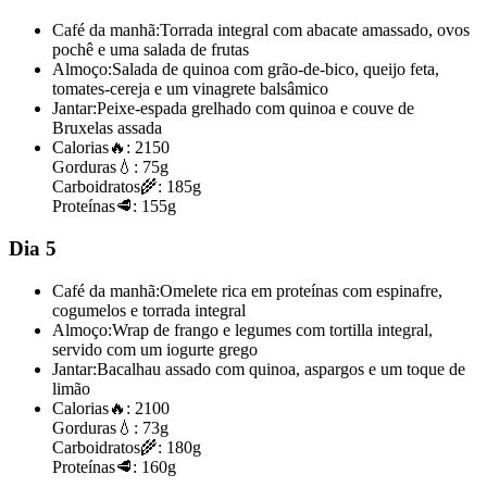
Café da manhã:
Torrada integral com abacate amassado, ovos
pochê e uma salada de frutas
Almoço:
Salada de quinoa com grão-de-bico, queijo feta,
tomates-cereja e um vinagrete balsâmico
Jantar:
Peixe-espada grelhado com quinoa e couve de
Bruxelas assada
Calorias
🔥:
2150
Gorduras
💧:
75g
Carboidratos
🌾:
185g
Proteínas
🥩:
155g
Dia 5
Café da manhã:
Omelete rica em proteínas com espinafre,
cogumelos e torrada integral
Almoço:
Wrap de frango e legumes com tortilla integral,
servido com um iogurte grego
Jantar:
Bacalhau assado com quinoa, aspargos e um toque de
limão
Calorias
🔥:
2100
Gorduras
💧:
73g
Carboidratos
🌾:
180g
Proteínas
🥩:
160g