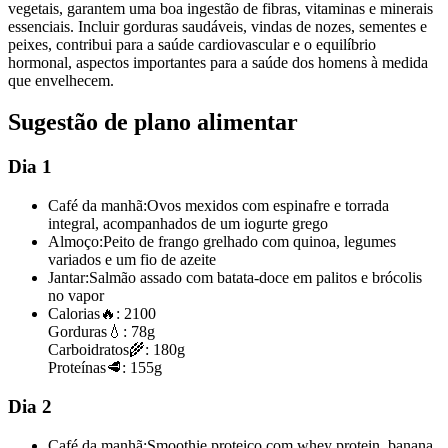
vegetais, garantem uma boa ingestão de fibras, vitaminas e minerais
essenciais. Incluir gorduras saudáveis, vindas de nozes, sementes e
peixes, contribui para a saúde cardiovascular e o equilíbrio
hormonal, aspectos importantes para a saúde dos homens à medida
que envelhecem.
Sugestão de plano alimentar
Dia 1
Café da manhã:
Ovos mexidos com espinafre e torrada
integral, acompanhados de um iogurte grego
Almoço:
Peito de frango grelhado com quinoa, legumes
variados e um fio de azeite
Jantar:
Salmão assado com batata-doce em palitos e brócolis
no vapor
Calorias
🔥:
2100
Gorduras
💧:
78g
Carboidratos
🌾:
180g
Proteínas
🥩:
155g
Dia 2
Café da manhã:
Smoothie proteico com whey protein, banana,