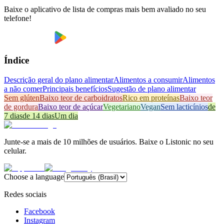
Baixe o aplicativo de lista de compras mais bem avaliado no seu
telefone!
Índice
Descrição geral do plano alimentar
Alimentos a consumir
Alimentos
a não comer
Principais benefícios
Sugestão de plano alimentar
Sem glúten
Baixo teor de carboidratos
Rico em proteínas
Baixo teor
de gordura
Baixo teor de açúcar
Vegetariano
Vegan
Sem lacticínios
de
7 dias
de 14 dias
Um dia
Junte-se a mais de 10 milhões de usuários. Baixe o Listonic no seu
celular.
Choose a language
Redes sociais
Facebook
Instagram