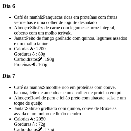
Dia 6
Café da manhã:
Panquecas ricas em proteínas com frutas
vermelhas e uma colher de iogurte desnatado
Almoço:
Stir-fry de carne com legumes e arroz integral,
coberto com um molho teriyaki
Jantar:
Peito de frango grelhado com quinoa, legumes assados
e um molho tahine
Calorias
🔥:
2200
Gorduras
💧:
80g
Carboidratos
🌾:
190g
Proteínas
🥩:
165g
Dia 7
Café da manhã:
Smoothie rico em proteínas com couve,
banana, leite de amêndoas e uma colher de proteína em pó
Almoço:
Bowl de peru e feijão preto com abacate, salsa e um
toque de queijo
Jantar:
Salmão grelhado com quinoa, couve de Bruxelas
assada e um molho de limão e endro
Calorias
🔥:
2050
Gorduras
💧:
72g
Carboidratos
🌾:
175g