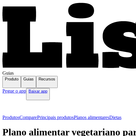
Guias
Produto
Guias
Recursos
Pegue o app
Baixar app
Produtos
Compare
Principais produtos
Planos alimentares
Dietas
Plano alimentar vegetariano para