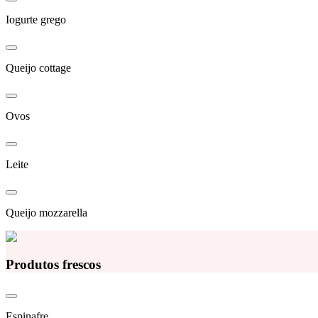
Iogurte grego
Queijo cottage
Ovos
Leite
Queijo mozzarella
Produtos frescos
Espinafre