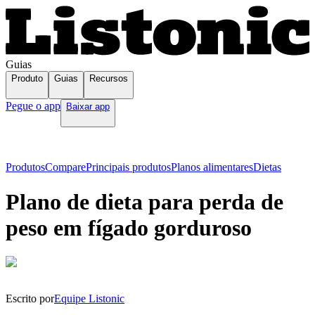
Guias
Produto
Guias
Recursos
Pegue o app
Baixar app
Produtos
Compare
Principais produtos
Planos alimentares
Dietas
Plano de dieta para perda de
peso em fígado gorduroso
Escrito por
Equipe Listonic