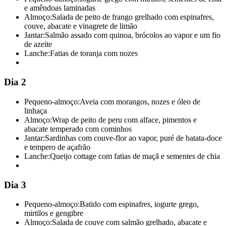
e amêndoas laminadas
Almoço:
Salada de peito de frango grelhado com espinafres,
couve, abacate e vinagrete de limão
Jantar:
Salmão assado com quinoa, brócolos ao vapor e um fio
de azeite
Lanche:
Fatias de toranja com nozes
Dia 2
Pequeno-almoço:
Aveia com morangos, nozes e óleo de
linhaça
Almoço:
Wrap de peito de peru com alface, pimentos e
abacate temperado com cominhos
Jantar:
Sardinhas com couve-flor ao vapor, puré de batata-doce
e tempero de açafrão
Lanche:
Queijo cottage com fatias de maçã e sementes de chia
Dia 3
Pequeno-almoço:
Batido com espinafres, iogurte grego,
mirtilos e gengibre
Almoço:
Salada de couve com salmão grelhado, abacate e