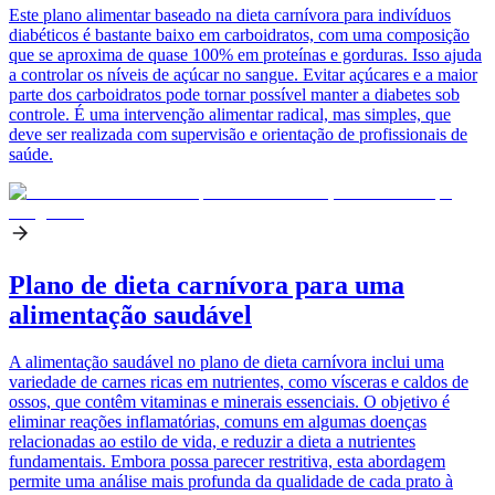
Este plano alimentar baseado na dieta carnívora para indivíduos
diabéticos é bastante baixo em carboidratos, com uma composição
que se aproxima de quase 100% em proteínas e gorduras. Isso ajuda
a controlar os níveis de açúcar no sangue. Evitar açúcares e a maior
parte dos carboidratos pode tornar possível manter a diabetes sob
controle. É uma intervenção alimentar radical, mas simples, que
deve ser realizada com supervisão e orientação de profissionais de
saúde.
Plano de dieta carnívora para uma
alimentação saudável
A alimentação saudável no plano de dieta carnívora inclui uma
variedade de carnes ricas em nutrientes, como vísceras e caldos de
ossos, que contêm vitaminas e minerais essenciais. O objetivo é
eliminar reações inflamatórias, comuns em algumas doenças
relacionadas ao estilo de vida, e reduzir a dieta a nutrientes
fundamentais. Embora possa parecer restritiva, esta abordagem
permite uma análise mais profunda da qualidade de cada prato à