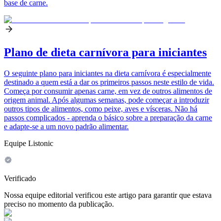
base de carne.
Plano de dieta carnívora para iniciantes
O seguinte plano para iniciantes na dieta carnívora é especialmente
destinado a quem está a dar os primeiros passos neste estilo de vida.
Começa por consumir apenas carne, em vez de outros alimentos de
origem animal. Após algumas semanas, pode começar a introduzir
outros tipos de alimentos, como peixe, aves e vísceras. Não há
passos complicados - aprenda o básico sobre a preparação da carne
e adapte-se a um novo padrão alimentar.
Equipe Listonic
Verificado
Nossa equipe editorial verificou este artigo para garantir que estava
preciso no momento da publicação.