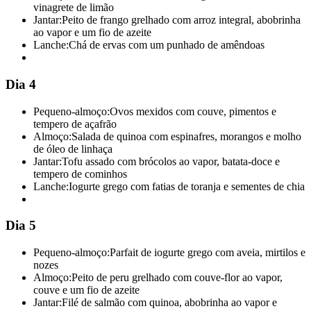
vinagrete de limão
Jantar:
Peito de frango grelhado com arroz integral, abobrinha
ao vapor e um fio de azeite
Lanche:
Chá de ervas com um punhado de amêndoas
Dia 4
Pequeno-almoço:
Ovos mexidos com couve, pimentos e
tempero de açafrão
Almoço:
Salada de quinoa com espinafres, morangos e molho
de óleo de linhaça
Jantar:
Tofu assado com brócolos ao vapor, batata-doce e
tempero de cominhos
Lanche:
Iogurte grego com fatias de toranja e sementes de chia
Dia 5
Pequeno-almoço:
Parfait de iogurte grego com aveia, mirtilos e
nozes
Almoço:
Peito de peru grelhado com couve-flor ao vapor,
couve e um fio de azeite
Jantar:
Filé de salmão com quinoa, abobrinha ao vapor e