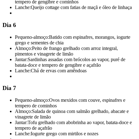
tempero de gengibre e cominhos
Lanche:
Queijo cottage com fatias de maçã e óleo de linhaça
Dia 6
Pequeno-almoço:
Batido com espinafres, morangos, iogurte
grego e sementes de chia
Almoço:
Peito de frango grelhado com arroz integral,
pimentos e vinagrete de limão
Jantar:
Sardinhas assadas com brócolos ao vapor, puré de
batata-doce e tempero de gengibre e açafrão
Lanche:
Chá de ervas com amêndoas
Dia 7
Pequeno-almoço:
Ovos mexidos com couve, espinafres e
tempero de cominhos
Almoço:
Salada de quinoa com salmão grelhado, abacate e
vinagrete de limão
Jantar:
Tofu grelhado com abobrinha ao vapor, batata-doce e
tempero de açafrão
Lanche:
Iogurte grego com mirtilos e nozes