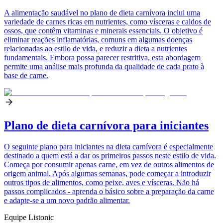
A alimentação saudável no plano de dieta carnívora inclui uma
variedade de carnes ricas em nutrientes, como vísceras e caldos de
ossos, que contêm vitaminas e minerais essenciais. O objetivo é
eliminar reações inflamatórias, comuns em algumas doenças
relacionadas ao estilo de vida, e reduzir a dieta a nutrientes
fundamentais. Embora possa parecer restritiva, esta abordagem
permite uma análise mais profunda da qualidade de cada prato à
base de carne.
Plano de dieta carnívora para iniciantes
O seguinte plano para iniciantes na dieta carnívora é especialmente
destinado a quem está a dar os primeiros passos neste estilo de vida.
Começa por consumir apenas carne, em vez de outros alimentos de
origem animal. Após algumas semanas, pode começar a introduzir
outros tipos de alimentos, como peixe, aves e vísceras. Não há
passos complicados - aprenda o básico sobre a preparação da carne
e adapte-se a um novo padrão alimentar.
Equipe Listonic