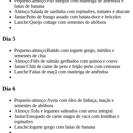
Pequeno-almoço:
Pão integral com manteiga de amêndoa e
fatias de banana
Almoço:
Salada de sardinha com espinafres, tomates e abacate
Jantar:
Peito de frango assado com batata-doce e brócolos
Lanche:
Queijo cottage com sementes de abóbora
Dia 5
Pequeno-almoço:
Batido com iogurte grego, mirtilos e
sementes de chia
Almoço:
Filés de salmão grelhados com quinoa e couve
Jantar:
Chili de carne de peru e feijão preto com cenouras
Lanche:
Fatias de maçã com manteiga de amêndoa
Dia 6
Pequeno-almoço:
Aveia com óleo de linhaça, maçãs e
sementes de abóbora
Almoço:
Tofu e legumes salteados com arroz integral
Jantar:
Ensopado de carne magra de vaca com lentilhas e
espinafres
Lanche:
Iogurte grego com fatias de banana