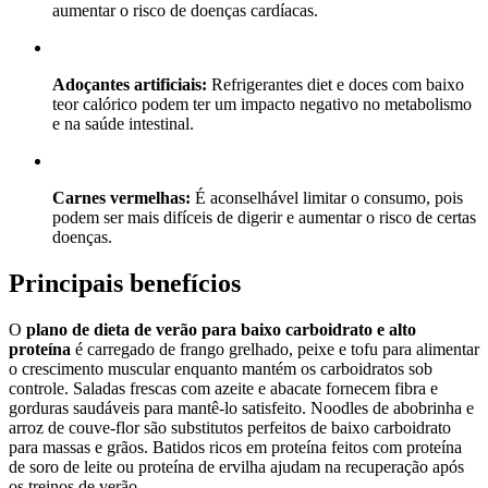
aumentar o risco de doenças cardíacas.
Adoçantes artificiais:
Refrigerantes diet e doces com baixo
teor calórico podem ter um impacto negativo no metabolismo
e na saúde intestinal.
Carnes vermelhas:
É aconselhável limitar o consumo, pois
podem ser mais difíceis de digerir e aumentar o risco de certas
doenças.
Principais benefícios
O
plano de dieta de verão para baixo carboidrato e alto
proteína
é carregado de frango grelhado, peixe e tofu para alimentar
o crescimento muscular enquanto mantém os carboidratos sob
controle. Saladas frescas com azeite e abacate fornecem fibra e
gorduras saudáveis para mantê-lo satisfeito. Noodles de abobrinha e
arroz de couve-flor são substitutos perfeitos de baixo carboidrato
para massas e grãos. Batidos ricos em proteína feitos com proteína
de soro de leite ou proteína de ervilha ajudam na recuperação após
os treinos de verão.