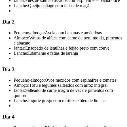
Jantar:
Filés de salmão assados com espinafres e batata-doce
Lanche:
Queijo cottage com fatias de maçã
Dia 2
Pequeno-almoço:
Aveia com bananas e amêndoas
Almoço:
Wraps de alface com carne de peru moída, pimentos
e abacate
Jantar:
Ensopado de lentilhas e feijão preto com couve
Lanche:
Edamame e fatias de laranja
Dia 3
Pequeno-almoço:
Ovos mexidos com espinafres e tomates
Almoço:
Tofu e legumes salteados com arroz integral
Jantar:
Salteado de carne magra de vaca e pimentos com
quinoa
Lanche:
Iogurte grego com mirtilos e óleo de linhaça
Dia 4