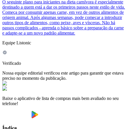
O seguinte plano para iniciantes na dieta carnívora é especialmente
destinado a quem está a dar os primeiros passos neste estilo de vida.
Começa por consumir apenas carne, em vez de outros alimentos de
origem animal. Após algumas semanas, pode começar a introduzir
outros tipos de alimentos, como peixe, aves e vísceras. Não há
passos complicados - aprenda o básico sobre a preparação da carne
e adapte-se a um novo padrão alimentar.
Equipe Listonic
Verificado
Nossa equipe editorial verificou este artigo para garantir que estava
preciso no momento da publicação.
Baixe o aplicativo de lista de compras mais bem avaliado no seu
telefone!
Índice