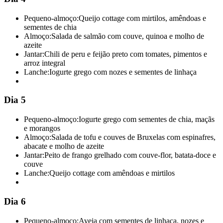
Pequeno-almoço:
Queijo cottage com mirtilos, amêndoas e
sementes de chia
Almoço:
Salada de salmão com couve, quinoa e molho de
azeite
Jantar:
Chili de peru e feijão preto com tomates, pimentos e
arroz integral
Lanche:
Iogurte grego com nozes e sementes de linhaça
Dia 5
Pequeno-almoço:
Iogurte grego com sementes de chia, maçãs
e morangos
Almoço:
Salada de tofu e couves de Bruxelas com espinafres,
abacate e molho de azeite
Jantar:
Peito de frango grelhado com couve-flor, batata-doce e
couve
Lanche:
Queijo cottage com amêndoas e mirtilos
Dia 6
Pequeno-almoço:
Aveia com sementes de linhaça, nozes e