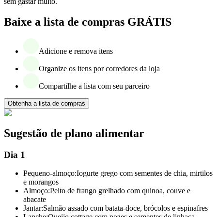
sem gastar muito.
Baixe a lista de compras GRÁTIS
Adicione e remova itens
Organize os itens por corredores da loja
Compartilhe a lista com seu parceiro
Obtenha a lista de compras
Sugestão de plano alimentar
Dia 1
Pequeno-almoço:
Iogurte grego com sementes de chia, mirtilos
e morangos
Almoço:
Peito de frango grelhado com quinoa, couve e
abacate
Jantar:
Salmão assado com batata-doce, brócolos e espinafres
Lanche:
Queijo cottage com nozes e sementes de linhaça