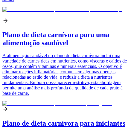
Plano de dieta carnívora para uma
alimentação saudável
A alimentação saudável no plano de dieta carnívora inclui uma
variedade de carnes ricas em nutrientes, como vísceras e caldos de
ossos, que contêm vitaminas e minerais essenciais. O objetivo é
eliminar reações inflamatórias, comuns em algumas doenças
relacionadas ao estilo de vida, e reduzir a dieta a nutrientes
fundamentais. Embora possa parecer restritiva, esta abordagem
permite uma análise mais profunda da qualidade de cada prato à
base de carne.
Plano de dieta carnívora para iniciantes