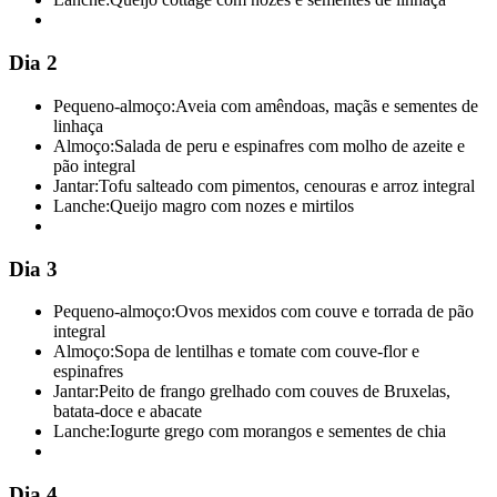
Dia 2
Pequeno-almoço:
Aveia com amêndoas, maçãs e sementes de
linhaça
Almoço:
Salada de peru e espinafres com molho de azeite e
pão integral
Jantar:
Tofu salteado com pimentos, cenouras e arroz integral
Lanche:
Queijo magro com nozes e mirtilos
Dia 3
Pequeno-almoço:
Ovos mexidos com couve e torrada de pão
integral
Almoço:
Sopa de lentilhas e tomate com couve-flor e
espinafres
Jantar:
Peito de frango grelhado com couves de Bruxelas,
batata-doce e abacate
Lanche:
Iogurte grego com morangos e sementes de chia
Dia 4