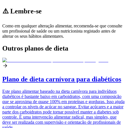
⚠️ Lembre-se
Como em qualquer alteração alimentar, recomenda-se que consulte
um profissional de saúde ou um nutricionista registado antes de
alterar os seus hábitos alimentares.
Outros planos de dieta
Plano de dieta carnívora para diabéticos
Este plano alimentar baseado na dieta carnívora para indivíduos
diabéticos é bastante baixo em carboidratos, com uma composição
que se aproxima de quase 100% em proteínas e gorduras. Isso ajuda
a controlar os níveis de açúcar no sangue. Evitar açúcares e a maior
parte dos carboidratos pode tornar possível manter a diabetes sob
controle. É uma intervenção alimentar radical, mas simples, que
deve ser realizada com supervisão e orientação de profissionais de
saúde.