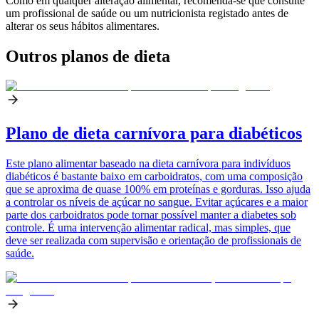
Como em qualquer alteração alimentar, recomenda-se que consulte
um profissional de saúde ou um nutricionista registado antes de
alterar os seus hábitos alimentares.
Outros planos de dieta
Plano de dieta carnívora para diabéticos
Este plano alimentar baseado na dieta carnívora para indivíduos
diabéticos é bastante baixo em carboidratos, com uma composição
que se aproxima de quase 100% em proteínas e gorduras. Isso ajuda
a controlar os níveis de açúcar no sangue. Evitar açúcares e a maior
parte dos carboidratos pode tornar possível manter a diabetes sob
controle. É uma intervenção alimentar radical, mas simples, que
deve ser realizada com supervisão e orientação de profissionais de
saúde.