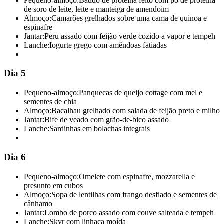
Pequeno-almoço:
Batido de proteína feito com pó de proteína
de soro de leite, leite e manteiga de amendoim
Almoço:
Camarões grelhados sobre uma cama de quinoa e
espinafre
Jantar:
Peru assado com feijão verde cozido a vapor e tempeh
Lanche:
Iogurte grego com amêndoas fatiadas
Dia 5
Pequeno-almoço:
Panquecas de queijo cottage com mel e
sementes de chia
Almoço:
Bacalhau grelhado com salada de feijão preto e milho
Jantar:
Bife de veado com grão-de-bico assado
Lanche:
Sardinhas em bolachas integrais
Dia 6
Pequeno-almoço:
Omelete com espinafre, mozzarella e
presunto em cubos
Almoço:
Sopa de lentilhas com frango desfiado e sementes de
cânhamo
Jantar:
Lombo de porco assado com couve salteada e tempeh
Lanche:
Skyr com linhaça moída