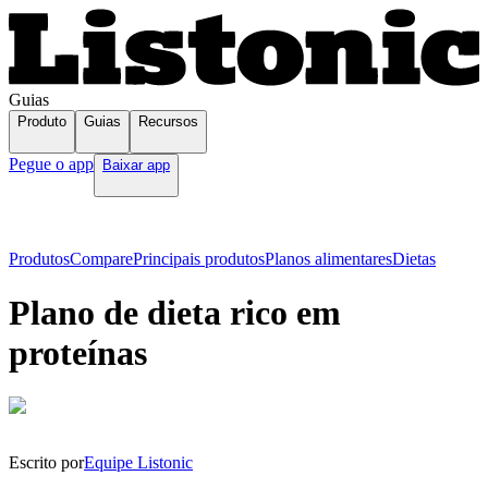
Guias
Produto
Guias
Recursos
Pegue o app
Baixar app
Produtos
Compare
Principais produtos
Planos alimentares
Dietas
Plano de dieta rico em
proteínas
Escrito por
Equipe Listonic