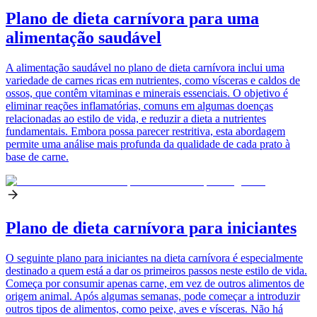
Plano de dieta carnívora para uma
alimentação saudável
A alimentação saudável no plano de dieta carnívora inclui uma
variedade de carnes ricas em nutrientes, como vísceras e caldos de
ossos, que contêm vitaminas e minerais essenciais. O objetivo é
eliminar reações inflamatórias, comuns em algumas doenças
relacionadas ao estilo de vida, e reduzir a dieta a nutrientes
fundamentais. Embora possa parecer restritiva, esta abordagem
permite uma análise mais profunda da qualidade de cada prato à
base de carne.
Plano de dieta carnívora para iniciantes
O seguinte plano para iniciantes na dieta carnívora é especialmente
destinado a quem está a dar os primeiros passos neste estilo de vida.
Começa por consumir apenas carne, em vez de outros alimentos de
origem animal. Após algumas semanas, pode começar a introduzir
outros tipos de alimentos, como peixe, aves e vísceras. Não há