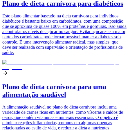
Plano de dieta carnívora para diabéticos
Este plano alimentar baseado na dieta carnívora para indivíduos
diabéticos é bastante baixo em carboidratos, com uma composição
que se aproxima de quase 100% em proteínas e gorduras. Isso ajuda
a controlar os níveis de açúcar no sangue. Evitar açúcares e a maior
parte dos carboidratos pode tornar possível manter a diabetes sob
controle. É uma intervenção alimentar radical, mas simples, que
deve ser realizada com supervisão e orientação de profissionais de
saúde.
Plano de dieta carnívora para uma
alimentação saudável
A alimentação saudável no plano de dieta carnívora inclui uma
variedade de carnes ricas em nutrientes, como vísceras e caldos de
ossos, que contêm vitaminas e minerais essenciais. O objetivo é
eliminar reações inflamatórias, comuns em algumas doenças
relacionadas ao estilo de vida, e reduzir a dieta a nutrientes