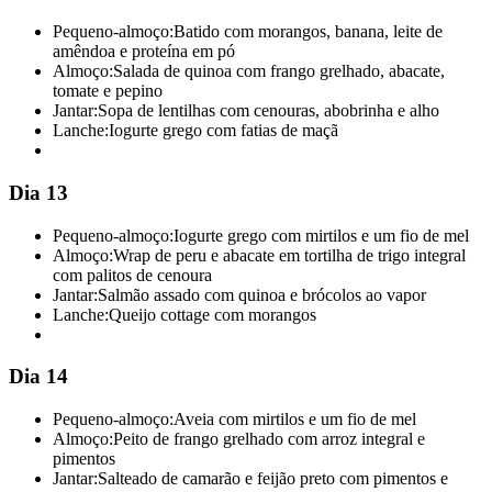
Pequeno-almoço:
Batido com morangos, banana, leite de
amêndoa e proteína em pó
Almoço:
Salada de quinoa com frango grelhado, abacate,
tomate e pepino
Jantar:
Sopa de lentilhas com cenouras, abobrinha e alho
Lanche:
Iogurte grego com fatias de maçã
Dia 13
Pequeno-almoço:
Iogurte grego com mirtilos e um fio de mel
Almoço:
Wrap de peru e abacate em tortilha de trigo integral
com palitos de cenoura
Jantar:
Salmão assado com quinoa e brócolos ao vapor
Lanche:
Queijo cottage com morangos
Dia 14
Pequeno-almoço:
Aveia com mirtilos e um fio de mel
Almoço:
Peito de frango grelhado com arroz integral e
pimentos
Jantar:
Salteado de camarão e feijão preto com pimentos e