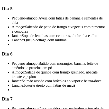
Dia 5
Pequeno-almoço:
Aveia com fatias de banana e sementes de
chia
Almoço:
Salteado de peito de frango e vegetais com pimentos
e cenouras
Jantar:
Sopa de lentilhas com cenouras, abobrinha e alho
Lanche:
Queijo cottage com mirtilos
Dia 6
Pequeno-almoço:
Batido com morangos, banana, leite de
amêndoa e proteína em pó
Almoço:
Salada de quinoa com frango grelhado, abacate,
tomate e pepino
Jantar:
Salmão assado com brócolos ao vapor e batata-doce
Lanche:
Iogurte grego com fatias de maçã
Dia 7
Pequeno-almoço:
Ovos mexidos com espinafres e torrada de