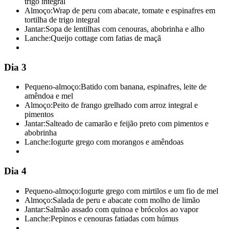
trigo integral
Almoço:
Wrap de peru com abacate, tomate e espinafres em
tortilha de trigo integral
Jantar:
Sopa de lentilhas com cenouras, abobrinha e alho
Lanche:
Queijo cottage com fatias de maçã
Dia 3
Pequeno-almoço:
Batido com banana, espinafres, leite de
amêndoa e mel
Almoço:
Peito de frango grelhado com arroz integral e
pimentos
Jantar:
Salteado de camarão e feijão preto com pimentos e
abobrinha
Lanche:
Iogurte grego com morangos e amêndoas
Dia 4
Pequeno-almoço:
Iogurte grego com mirtilos e um fio de mel
Almoço:
Salada de peru e abacate com molho de limão
Jantar:
Salmão assado com quinoa e brócolos ao vapor
Lanche:
Pepinos e cenouras fatiadas com húmus