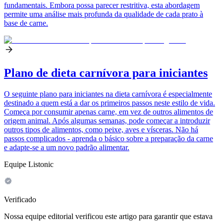
fundamentais. Embora possa parecer restritiva, esta abordagem
permite uma análise mais profunda da qualidade de cada prato à
base de carne.
Plano de dieta carnívora para iniciantes
O seguinte plano para iniciantes na dieta carnívora é especialmente
destinado a quem está a dar os primeiros passos neste estilo de vida.
Começa por consumir apenas carne, em vez de outros alimentos de
origem animal. Após algumas semanas, pode começar a introduzir
outros tipos de alimentos, como peixe, aves e vísceras. Não há
passos complicados - aprenda o básico sobre a preparação da carne
e adapte-se a um novo padrão alimentar.
Equipe Listonic
Verificado
Nossa equipe editorial verificou este artigo para garantir que estava