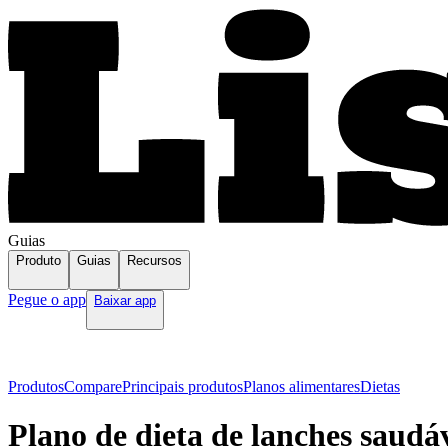
Guias
Produto
Guias
Recursos
Pegue o app
Baixar app
Produtos
Compare
Principais produtos
Planos alimentares
Dietas
Plano de dieta de lanches saudá