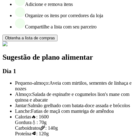
Adicione e remova itens
Organize os itens por corredores da loja
Compartilhe a lista com seu parceiro
Obtenha a lista de compras
Sugestão de plano alimentar
Dia 1
Pequeno-almoço:
Aveia com mirtilos, sementes de linhaça e
nozes
Almoço:
Salada de espinafre e cogumelos lion's mane com
quinoa e abacate
Jantar:
Salmão grelhado com batata-doce assada e brócolos
Lanche:
Fatias de maçã com manteiga de amêndoa
Calorias
🔥:
1600
Gordura
💧:
70g
Carboidratos
🌾:
140g
Proteína
🥩:
120g