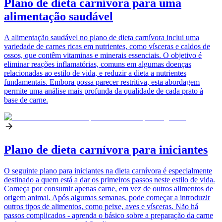
Plano de dieta carnívora para uma
alimentação saudável
A alimentação saudável no plano de dieta carnívora inclui uma
variedade de carnes ricas em nutrientes, como vísceras e caldos de
ossos, que contêm vitaminas e minerais essenciais. O objetivo é
eliminar reações inflamatórias, comuns em algumas doenças
relacionadas ao estilo de vida, e reduzir a dieta a nutrientes
fundamentais. Embora possa parecer restritiva, esta abordagem
permite uma análise mais profunda da qualidade de cada prato à
base de carne.
Plano de dieta carnívora para iniciantes
O seguinte plano para iniciantes na dieta carnívora é especialmente
destinado a quem está a dar os primeiros passos neste estilo de vida.
Começa por consumir apenas carne, em vez de outros alimentos de
origem animal. Após algumas semanas, pode começar a introduzir
outros tipos de alimentos, como peixe, aves e vísceras. Não há
passos complicados - aprenda o básico sobre a preparação da carne