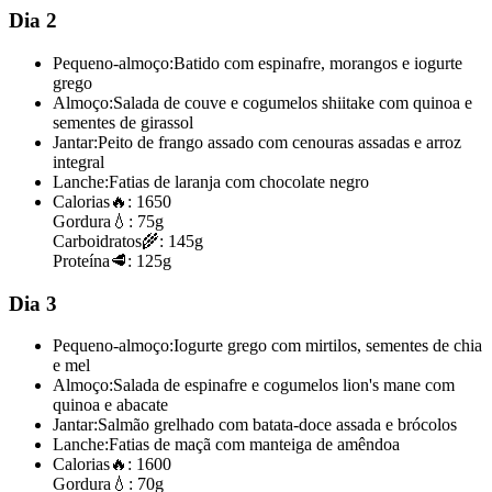
Dia 2
Pequeno-almoço:
Batido com espinafre, morangos e iogurte
grego
Almoço:
Salada de couve e cogumelos shiitake com quinoa e
sementes de girassol
Jantar:
Peito de frango assado com cenouras assadas e arroz
integral
Lanche:
Fatias de laranja com chocolate negro
Calorias
🔥:
1650
Gordura
💧:
75g
Carboidratos
🌾:
145g
Proteína
🥩:
125g
Dia 3
Pequeno-almoço:
Iogurte grego com mirtilos, sementes de chia
e mel
Almoço:
Salada de espinafre e cogumelos lion's mane com
quinoa e abacate
Jantar:
Salmão grelhado com batata-doce assada e brócolos
Lanche:
Fatias de maçã com manteiga de amêndoa
Calorias
🔥:
1600
Gordura
💧:
70g