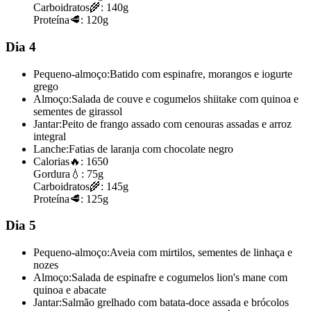
Carboidratos
🌾:
140g
Proteína
🥩:
120g
Dia 4
Pequeno-almoço:
Batido com espinafre, morangos e iogurte
grego
Almoço:
Salada de couve e cogumelos shiitake com quinoa e
sementes de girassol
Jantar:
Peito de frango assado com cenouras assadas e arroz
integral
Lanche:
Fatias de laranja com chocolate negro
Calorias
🔥:
1650
Gordura
💧:
75g
Carboidratos
🌾:
145g
Proteína
🥩:
125g
Dia 5
Pequeno-almoço:
Aveia com mirtilos, sementes de linhaça e
nozes
Almoço:
Salada de espinafre e cogumelos lion's mane com
quinoa e abacate
Jantar:
Salmão grelhado com batata-doce assada e brócolos