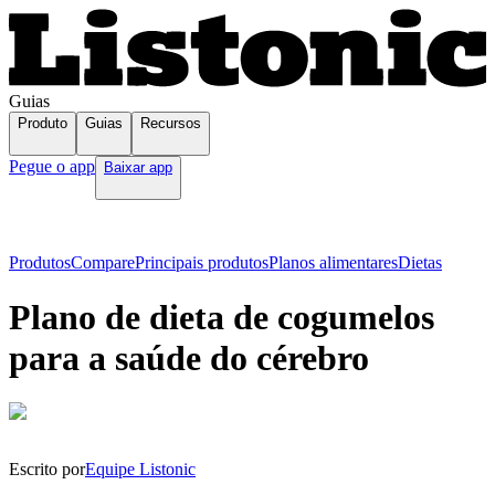
Guias
Produto
Guias
Recursos
Pegue o app
Baixar app
Produtos
Compare
Principais produtos
Planos alimentares
Dietas
Plano de dieta de cogumelos
para a saúde do cérebro
Escrito por
Equipe Listonic