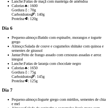
Lanche:
Fatias de maçã com manteiga de amêndoa
Calorias
🔥:
1600
Gordura
💧:
70g
Carboidratos
🌾:
140g
Proteína
🥩:
120g
Dia 6
Pequeno-almoço:
Batido com espinafre, morangos e iogurte
grego
Almoço:
Salada de couve e cogumelos shiitake com quinoa e
sementes de girassol
Jantar:
Peito de frango assado com cenouras assadas e arroz
integral
Lanche:
Fatias de laranja com chocolate negro
Calorias
🔥:
1650
Gordura
💧:
75g
Carboidratos
🌾:
145g
Proteína
🥩:
125g
Dia 7
Pequeno-almoço:
Iogurte grego com mirtilos, sementes de chia
e mel