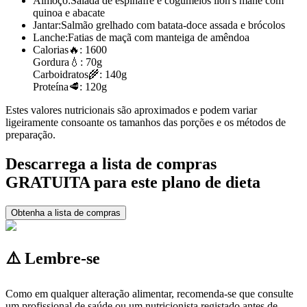
Almoço:
Salada de espinafre e cogumelos lion's mane com
quinoa e abacate
Jantar:
Salmão grelhado com batata-doce assada e brócolos
Lanche:
Fatias de maçã com manteiga de amêndoa
Calorias
🔥:
1600
Gordura
💧:
70g
Carboidratos
🌾:
140g
Proteína
🥩:
120g
Estes valores nutricionais são aproximados e podem variar
ligeiramente consoante os tamanhos das porções e os métodos de
preparação.
Descarrega a lista de compras
GRATUITA para este plano de dieta
Obtenha a lista de compras
⚠️ Lembre-se
Como em qualquer alteração alimentar, recomenda-se que consulte
um profissional de saúde ou um nutricionista registado antes de