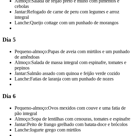
Almoço:
Salada de feijão preto e milho com pimentos e
cebolas
Jantar:
Refogado de carne de peru com legumes e arroz
integral
Lanche:
Queijo cottage com um punhado de morangos
Dia 5
Pequeno-almoço:
Papas de aveia com mirtilos e um punhado
de amêndoas
Almoço:
Salada de massa integral com espinafre, tomates e
pepinos
Jantar:
Salmão assado com quinoa e feijão verde cozido
Lanche:
Fatias de laranja com um punhado de nozes
Dia 6
Pequeno-almoço:
Ovos mexidos com couve e uma fatia de
pão integral
Almoço:
Sopa de lentilhas com cenouras, tomates e espinafre
Jantar:
Peito de frango grelhado com batata-doce e brócolos
Lanche:
Iogurte grego com mirtilos