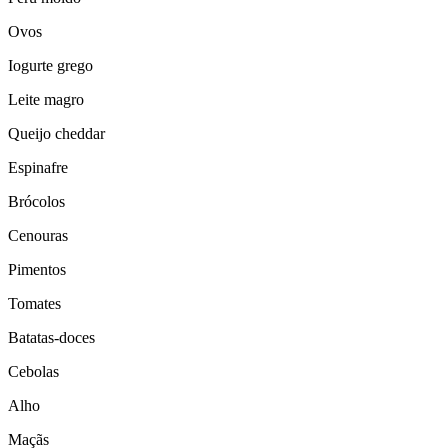
Ovos
Iogurte grego
Leite magro
Queijo cheddar
Espinafre
Brócolos
Cenouras
Pimentos
Tomates
Batatas-doces
Cebolas
Alho
Maçãs