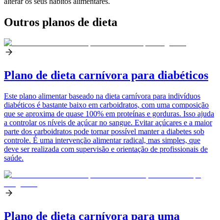
alterar os seus hábitos alimentares.
Outros planos de dieta
Plano de dieta carnívora para diabéticos
Este plano alimentar baseado na dieta carnívora para indivíduos
diabéticos é bastante baixo em carboidratos, com uma composição
que se aproxima de quase 100% em proteínas e gorduras. Isso ajuda
a controlar os níveis de açúcar no sangue. Evitar açúcares e a maior
parte dos carboidratos pode tornar possível manter a diabetes sob
controle. É uma intervenção alimentar radical, mas simples, que
deve ser realizada com supervisão e orientação de profissionais de
saúde.
Plano de dieta carnívora para uma