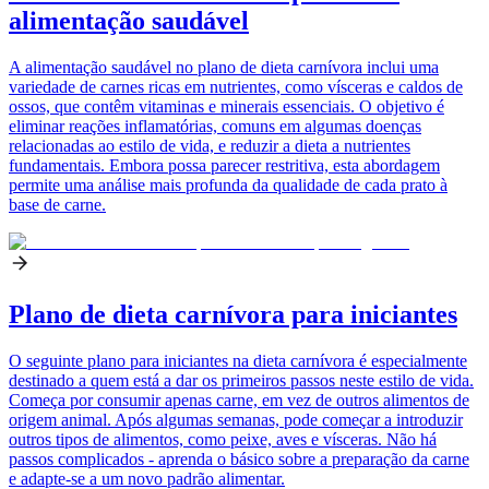
alimentação saudável
A alimentação saudável no plano de dieta carnívora inclui uma
variedade de carnes ricas em nutrientes, como vísceras e caldos de
ossos, que contêm vitaminas e minerais essenciais. O objetivo é
eliminar reações inflamatórias, comuns em algumas doenças
relacionadas ao estilo de vida, e reduzir a dieta a nutrientes
fundamentais. Embora possa parecer restritiva, esta abordagem
permite uma análise mais profunda da qualidade de cada prato à
base de carne.
Plano de dieta carnívora para iniciantes
O seguinte plano para iniciantes na dieta carnívora é especialmente
destinado a quem está a dar os primeiros passos neste estilo de vida.
Começa por consumir apenas carne, em vez de outros alimentos de
origem animal. Após algumas semanas, pode começar a introduzir
outros tipos de alimentos, como peixe, aves e vísceras. Não há
passos complicados - aprenda o básico sobre a preparação da carne
e adapte-se a um novo padrão alimentar.