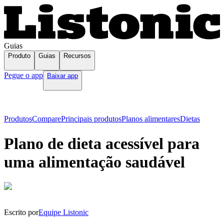
Guias
Produto
Guias
Recursos
Pegue o app
Baixar app
Produtos
Compare
Principais produtos
Planos alimentares
Dietas
Plano de dieta acessível para
uma alimentação saudável
Escrito por
Equipe Listonic