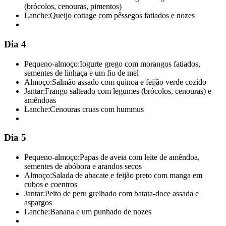
(brócolos, cenouras, pimentos)
Lanche:
Queijo cottage com pêssegos fatiados e nozes
Dia 4
Pequeno-almoço:
Iogurte grego com morangos fatiados,
sementes de linhaça e um fio de mel
Almoço:
Salmão assado com quinoa e feijão verde cozido
Jantar:
Frango salteado com legumes (brócolos, cenouras) e
amêndoas
Lanche:
Cenouras cruas com hummus
Dia 5
Pequeno-almoço:
Papas de aveia com leite de amêndoa,
sementes de abóbora e arandos secos
Almoço:
Salada de abacate e feijão preto com manga em
cubos e coentros
Jantar:
Peito de peru grelhado com batata-doce assada e
aspargos
Lanche:
Banana e um punhado de nozes