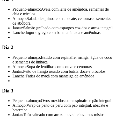
Pequeno-almoço:
Aveia com leite de amêndoa, sementes de
chia e mirtilos
Almoço:
Salada de quinoa com abacate, cenouras e sementes
de abóbora
Jantar:
Salmão grelhado com aspargos cozidos e arroz integral
Lanche:
Iogurte grego com banana fatiada e amêndoas
Dia 2
Pequeno-almoço:
Batido com espinafre, manga, água de coco
e sementes de linhaça
Almoço:
Sopa de lentilhas com couve e cenouras
Jantar:
Peito de frango assado com batata-doce e brócolos
Lanche:
Fatias de maçã com manteiga de amêndoa
Dia 3
Pequeno-almoço:
Ovos mexidos com espinafre e pão integral
Almoço:
Wrap de peito de peru com pão integral, abacate e
beterraba
Jantar:
Tofu salteado com arroz integral e legumes mistos