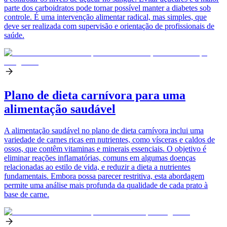
parte dos carboidratos pode tornar possível manter a diabetes sob
controle. É uma intervenção alimentar radical, mas simples, que
deve ser realizada com supervisão e orientação de profissionais de
saúde.
Plano de dieta carnívora para uma
alimentação saudável
A alimentação saudável no plano de dieta carnívora inclui uma
variedade de carnes ricas em nutrientes, como vísceras e caldos de
ossos, que contêm vitaminas e minerais essenciais. O objetivo é
eliminar reações inflamatórias, comuns em algumas doenças
relacionadas ao estilo de vida, e reduzir a dieta a nutrientes
fundamentais. Embora possa parecer restritiva, esta abordagem
permite uma análise mais profunda da qualidade de cada prato à
base de carne.