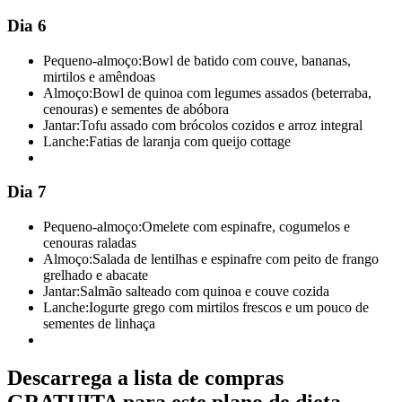
Dia 6
Pequeno-almoço:
Bowl de batido com couve, bananas,
mirtilos e amêndoas
Almoço:
Bowl de quinoa com legumes assados (beterraba,
cenouras) e sementes de abóbora
Jantar:
Tofu assado com brócolos cozidos e arroz integral
Lanche:
Fatias de laranja com queijo cottage
Dia 7
Pequeno-almoço:
Omelete com espinafre, cogumelos e
cenouras raladas
Almoço:
Salada de lentilhas e espinafre com peito de frango
grelhado e abacate
Jantar:
Salmão salteado com quinoa e couve cozida
Lanche:
Iogurte grego com mirtilos frescos e um pouco de
sementes de linhaça
Descarrega a lista de compras
GRATUITA para este plano de dieta