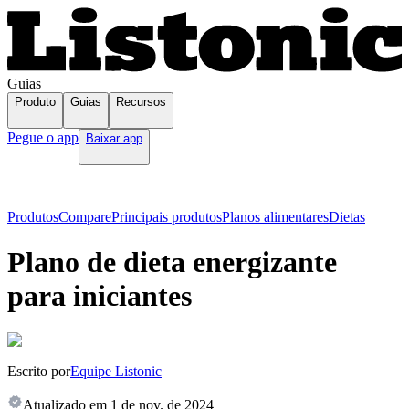
Guias
Produto
Guias
Recursos
Pegue o app
Baixar app
Produtos
Compare
Principais produtos
Planos alimentares
Dietas
Plano de dieta energizante
para iniciantes
Escrito por
Equipe Listonic
Atualizado em
1 de nov. de 2024