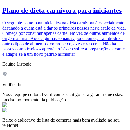
Plano de dieta carnívora para iniciantes
O seguinte plano para iniciantes na dieta carnívora é especialmente
destinado a quem está a dar os primeiros passos neste estilo de vida.
Começa por consumir apenas carne, em vez de outros alimentos de
origem animal. Após algumas semanas, pode começar a introduzir
outros tipos de alimentos, como peixe, aves e vísceras. Não há
passos complicados - aprenda o básico sobre a preparação da carne
e adapte-se a um novo padrão alimentar.
Equipe Listonic
Verificado
Nossa equipe editorial verificou este artigo para garantir que estava
preciso no momento da publicação.
Baixe o aplicativo de lista de compras mais bem avaliado no seu
telefone!