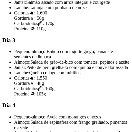
Jantar:
Salmão assado com arroz integral e courgette
Lanche:
Laranja e um punhado de nozes
Calorias
🔥:
1.600
Gordura
💧:
50g
Carboidratos
🌾:
170g
Proteína
🥩:
110g
Dia 3
Pequeno-almoço:
Batido com iogurte grego, banana e
sementes de linhaça
Almoço:
Salada de grão-de-bico com tomates, pepinos e azeite
Jantar:
Peito de peru grelhado com quinoa e couve-flor assada
Lanche:
Queijo cottage com mirtilos
Calorias
🔥:
1.550
Gordura
💧:
48g
Carboidratos
🌾:
160g
Proteína
🥩:
105g
Dia 4
Pequeno-almoço:
Aveia com morangos e nozes
Almoço:
Salada de espinafres com frango grelhado, pimentos
e azeite