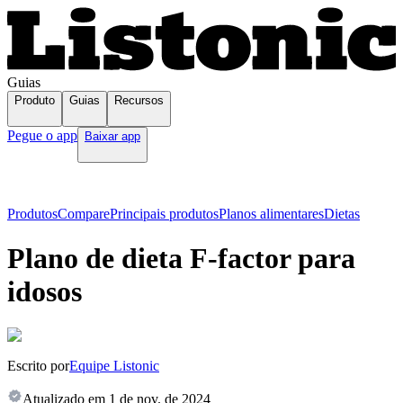
Guias
Produto
Guias
Recursos
Pegue o app
Baixar app
Produtos
Compare
Principais produtos
Planos alimentares
Dietas
Plano de dieta F-factor para
idosos
Escrito por
Equipe Listonic
Atualizado em
1 de nov. de 2024