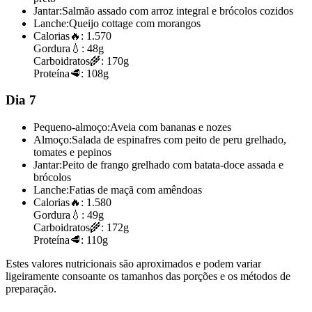
Jantar:
Salmão assado com arroz integral e brócolos cozidos
Lanche:
Queijo cottage com morangos
Calorias
🔥:
1.570
Gordura
💧:
48g
Carboidratos
🌾:
170g
Proteína
🥩:
108g
Dia 7
Pequeno-almoço:
Aveia com bananas e nozes
Almoço:
Salada de espinafres com peito de peru grelhado,
tomates e pepinos
Jantar:
Peito de frango grelhado com batata-doce assada e
brócolos
Lanche:
Fatias de maçã com amêndoas
Calorias
🔥:
1.580
Gordura
💧:
49g
Carboidratos
🌾:
172g
Proteína
🥩:
110g
Estes valores nutricionais são aproximados e podem variar
ligeiramente consoante os tamanhos das porções e os métodos de
preparação.