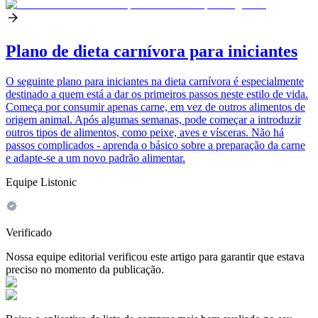
Plano de dieta carnívora para iniciantes
O seguinte plano para iniciantes na dieta carnívora é especialmente
destinado a quem está a dar os primeiros passos neste estilo de vida.
Começa por consumir apenas carne, em vez de outros alimentos de
origem animal. Após algumas semanas, pode começar a introduzir
outros tipos de alimentos, como peixe, aves e vísceras. Não há
passos complicados - aprenda o básico sobre a preparação da carne
e adapte-se a um novo padrão alimentar.
Equipe Listonic
Verificado
Nossa equipe editorial verificou este artigo para garantir que estava
preciso no momento da publicação.