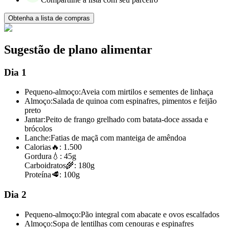
Obtenha a lista de compras
Sugestão de plano alimentar
Dia 1
Pequeno-almoço:
Aveia com mirtilos e sementes de linhaça
Almoço:
Salada de quinoa com espinafres, pimentos e feijão
preto
Jantar:
Peito de frango grelhado com batata-doce assada e
brócolos
Lanche:
Fatias de maçã com manteiga de amêndoa
Calorias
🔥:
1.500
Gordura
💧:
45g
Carboidratos
🌾:
180g
Proteína
🥩:
100g
Dia 2
Pequeno-almoço:
Pão integral com abacate e ovos escalfados
Almoço:
Sopa de lentilhas com cenouras e espinafres