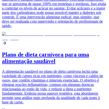
que se aproxima de quase 100% em proteínas e gorduras. Isso ajuda
a controlar os níveis de açúcar no sangue. Evitar açúcares e a maior
parte dos carboidratos pode tornar possível manter a diabetes sob
controle. É uma intervenção alimentar radical, mas simples, que
deve ser realizada com supervisão e orientação de profissionais de
saúde.
Plano de dieta carnívora para uma
alimentação saudável
A alimentação saudável no plano de dieta carnívora inclui uma
variedade de carnes ricas em nutrientes, como vísceras e caldos de
ossos, que contêm vitaminas e minerais essenciais. O objetivo é
eliminar reações inflamatórias, comuns em algumas doenças
relacionadas ao estilo de vida, e reduzir a dieta a nutrientes
fundamentais. Embora possa parecer restritiva, esta abordagem
permite uma análise mais profunda da qualidade de cada prato à
base de carne.