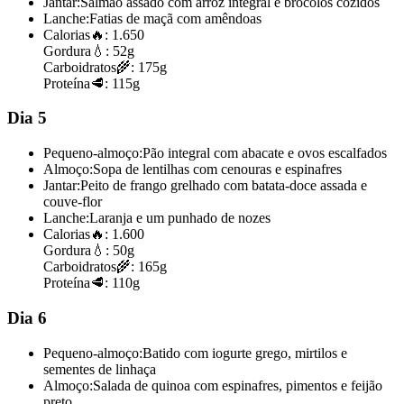
Jantar:
Salmão assado com arroz integral e brócolos cozidos
Lanche:
Fatias de maçã com amêndoas
Calorias
🔥:
1.650
Gordura
💧:
52g
Carboidratos
🌾:
175g
Proteína
🥩:
115g
Dia 5
Pequeno-almoço:
Pão integral com abacate e ovos escalfados
Almoço:
Sopa de lentilhas com cenouras e espinafres
Jantar:
Peito de frango grelhado com batata-doce assada e
couve-flor
Lanche:
Laranja e um punhado de nozes
Calorias
🔥:
1.600
Gordura
💧:
50g
Carboidratos
🌾:
165g
Proteína
🥩:
110g
Dia 6
Pequeno-almoço:
Batido com iogurte grego, mirtilos e
sementes de linhaça
Almoço:
Salada de quinoa com espinafres, pimentos e feijão
preto