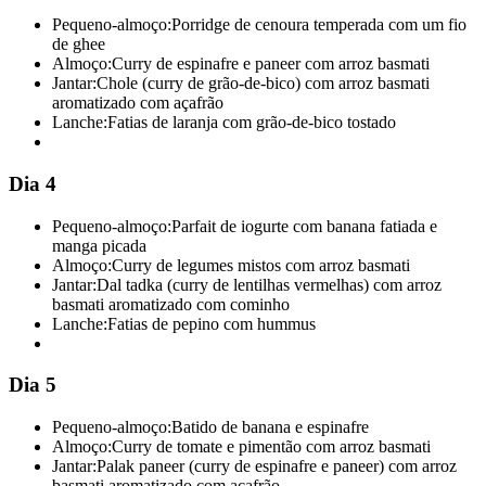
Pequeno-almoço:
Porridge de cenoura temperada com um fio
de ghee
Almoço:
Curry de espinafre e paneer com arroz basmati
Jantar:
Chole (curry de grão-de-bico) com arroz basmati
aromatizado com açafrão
Lanche:
Fatias de laranja com grão-de-bico tostado
Dia 4
Pequeno-almoço:
Parfait de iogurte com banana fatiada e
manga picada
Almoço:
Curry de legumes mistos com arroz basmati
Jantar:
Dal tadka (curry de lentilhas vermelhas) com arroz
basmati aromatizado com cominho
Lanche:
Fatias de pepino com hummus
Dia 5
Pequeno-almoço:
Batido de banana e espinafre
Almoço:
Curry de tomate e pimentão com arroz basmati
Jantar:
Palak paneer (curry de espinafre e paneer) com arroz
basmati aromatizado com açafrão