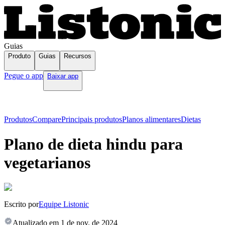
Guias
Produto
Guias
Recursos
Pegue o app
Baixar app
Produtos
Compare
Principais produtos
Planos alimentares
Dietas
Plano de dieta hindu para
vegetarianos
Escrito por
Equipe Listonic
Atualizado em
1 de nov. de 2024