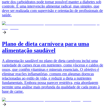
parte dos carboidratos pode tornar possível manter a diabetes sob
controle. É uma intervenção alimentar radical, mas simples, que
deve ser realizada com supervisão e orientação de profissionais de
saúde.
Plano de dieta carnívora para uma
alimentação saudável
A alimentação saudável no plano de dieta carnívora inclui uma
variedade de carnes ricas em nutrientes, como vísceras e caldos de
ossos, que contêm vitaminas e minerais essenciais. O objetivo é
eliminar reações inflamatórias, comuns em algumas doenças
relacionadas ao estilo de vida, e reduzir a dieta a nutrientes
fundamentais. Embora possa parecer restritiva, esta abordagem
permite uma análise mais profunda da qualidade de cada prato à
base de carne.