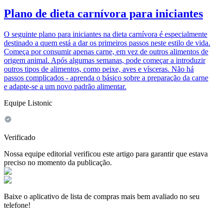
Plano de dieta carnívora para iniciantes
O seguinte plano para iniciantes na dieta carnívora é especialmente
destinado a quem está a dar os primeiros passos neste estilo de vida.
Começa por consumir apenas carne, em vez de outros alimentos de
origem animal. Após algumas semanas, pode começar a introduzir
outros tipos de alimentos, como peixe, aves e vísceras. Não há
passos complicados - aprenda o básico sobre a preparação da carne
e adapte-se a um novo padrão alimentar.
Equipe Listonic
Verificado
Nossa equipe editorial verificou este artigo para garantir que estava
preciso no momento da publicação.
Baixe o aplicativo de lista de compras mais bem avaliado no seu
telefone!