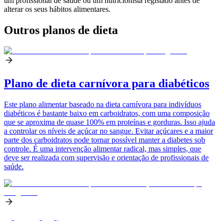
um profissional de saúde ou um nutricionista registado antes de
alterar os seus hábitos alimentares.
Outros planos de dieta
Plano de dieta carnívora para diabéticos
Este plano alimentar baseado na dieta carnívora para indivíduos
diabéticos é bastante baixo em carboidratos, com uma composição
que se aproxima de quase 100% em proteínas e gorduras. Isso ajuda
a controlar os níveis de açúcar no sangue. Evitar açúcares e a maior
parte dos carboidratos pode tornar possível manter a diabetes sob
controle. É uma intervenção alimentar radical, mas simples, que
deve ser realizada com supervisão e orientação de profissionais de
saúde.