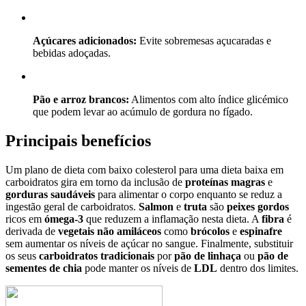
Açúcares adicionados:
Evite sobremesas açucaradas e
bebidas adoçadas.
Pão e arroz brancos:
Alimentos com alto índice glicémico
que podem levar ao acúmulo de gordura no fígado.
Principais benefícios
Um plano de dieta com baixo colesterol para uma dieta baixa em
carboidratos gira em torno da inclusão de
proteínas magras
e
gorduras saudáveis
para alimentar o corpo enquanto se reduz a
ingestão geral de carboidratos.
Salmon
e
truta
são
peixes gordos
ricos em
ómega-3
que reduzem a inflamação nesta dieta. A
fibra
é
derivada de
vegetais não amiláceos
como
brócolos
e
espinafre
sem aumentar os níveis de açúcar no sangue. Finalmente, substituir
os seus
carboidratos tradicionais
por
pão de linhaça
ou
pão de
sementes de chia
pode manter os níveis de
LDL
dentro dos limites.