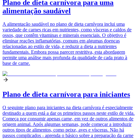
Plano de dieta carnívora para uma
alimentação saudável
A alimentação saudável no plano de dieta carnívora inclui uma
variedade de carnes ricas em nutrientes, como vísceras e caldos de
ossos, que contêm vitaminas e minerais essenciais. O objetivo é
eliminar reações inflamatórias, comuns em algumas doenças
relacionadas ao estilo de vida, e reduzir a dieta a nutrientes
fundamentais. Embora possa parecer restritiva, esta abordagem
permite uma análise mais profunda da qualidade de cada prato à
base de carne.
Plano de dieta carnívora para iniciantes
O seguinte plano para iniciantes na dieta carnívora é especialmente
destinado a quem está a dar os primeiros passos neste estilo de vida.
Começa por consumir apenas carne, em vez de outros alimentos de
origem animal. Após algumas semanas, pode começar a introduzir
outros tipos de alimentos, como peixe, aves e vísceras. Não há
passos complicados - aprenda o básico sobre a preparação da carne