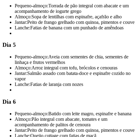
Pequeno-almoço:
Torrada de pão integral com abacate e um
acompanhamento de iogurte grego
Almoço:
Sopa de lentilhas com espinafre, açafrão e alho
Jantar:
Peito de frango grelhado com quinoa, pimentos e couve
Lanche:
Fatias de banana com um punhado de amêndoas
Dia 5
Pequeno-almoço:
Aveia com sementes de chia, sementes de
linhaça e frutos vermelhos
Almoço:
Arroz integral com tofu, brócolos e cenouras
Jantar:
Salmão assado com batata-doce e espinafre cozido no
vapor
Lanche:
Fatias de laranja com nozes
Dia 6
Pequeno-almoço:
Batido com leite magro, espinafre e banana
Almoço:
Pão integral com abacate, tomates e um
acompanhamento de palitos de cenoura
Jantar:
Peito de frango grelhado com quinoa, pimentos e couve
Lanche:
Queijo cottage com fatias de maçã