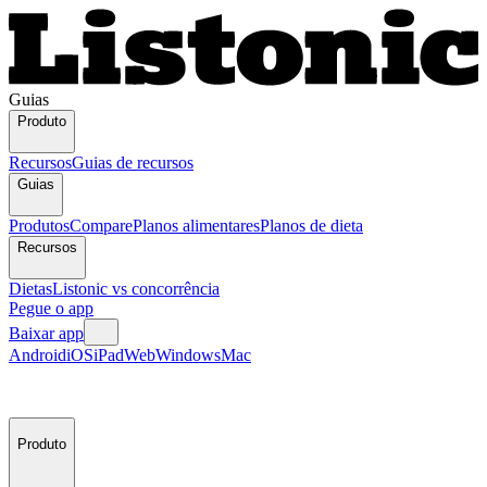
Guias
Produto
Recursos
Guias de recursos
Guias
Produtos
Compare
Planos alimentares
Planos de dieta
Recursos
Dietas
Listonic vs concorrência
Pegue o app
Baixar app
Android
iOS
iPad
Web
Windows
Mac
Produto