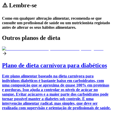
⚠️ Lembre-se
Como em qualquer alteração alimentar, recomenda-se que
consulte um profissional de saúde ou um nutricionista registado
antes de alterar os seus hábitos alimentares.
Outros planos de dieta
Plano de dieta carnívora para diabéticos
Este plano alimentar baseado na dieta carnívora para
indivíduos diabéticos é bastante baixo em carboidratos, com
uma composição que se aproxima de quase 100% em proteínas
e gorduras. Isso ajuda a controlar os níveis de açúcar no
sangue. Evitar açúcares e a maior parte dos carboidratos pode
tornar possível manter a diabetes sob controle. É uma
intervenção alimentar radical, mas simples, que deve ser
realizada com supervisão e orientação de profissionais de saúde.