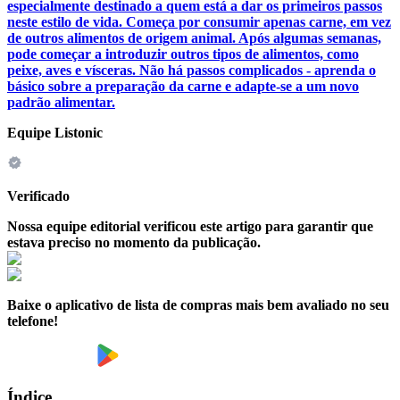
especialmente destinado a quem está a dar os primeiros passos
neste estilo de vida. Começa por consumir apenas carne, em vez
de outros alimentos de origem animal. Após algumas semanas,
pode começar a introduzir outros tipos de alimentos, como
peixe, aves e vísceras. Não há passos complicados - aprenda o
básico sobre a preparação da carne e adapte-se a um novo
padrão alimentar.
Equipe Listonic
Verificado
Nossa equipe editorial verificou este artigo para garantir que
estava preciso no momento da publicação.
Baixe o aplicativo de lista de compras mais bem avaliado no seu
telefone!
Índice