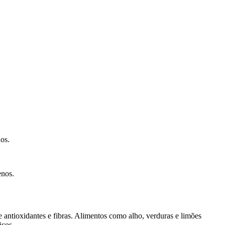
os.
enos.
e antioxidantes e fibras. Alimentos como alho, verduras e limões
icos.