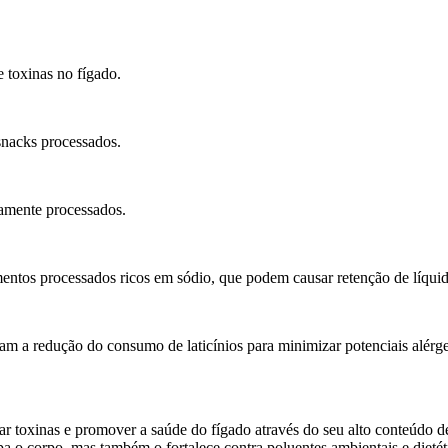
e toxinas no fígado.
nacks processados.
tamente processados.
ntos processados ricos em sódio, que podem causar retenção de líquid
m a redução do consumo de laticínios para minimizar potenciais alérg
ar toxinas e promover a saúde do fígado através do seu alto conteúdo d
pa o corpo, mas também o fortalece contra poluentes ambientais e dietét