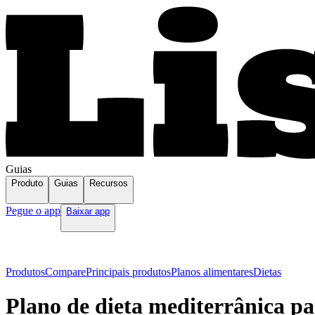
Guias
Produto
Guias
Recursos
Pegue o app
Baixar app
Produtos
Compare
Principais produtos
Planos alimentares
Dietas
Plano de dieta mediterrânica pa