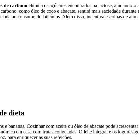
os de carbono
elimina os açúcares encontrados na lactose, ajudando-o a
de carbono, como óleo de coco e abacate, sentirá mais saciedade durant
iada ao consumo de laticínios. Além disso, incentiva escolhas de alim
de dieta
ns e bananas. Cozinhar com azeite ou óleo de abacate pode acrescentar 
nómica em casa com frutas congeladas. O leite integral e os iogurtes go
z, para enriquecer as suas refeições.