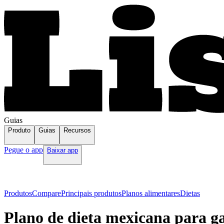
Guias
Produto
Guias
Recursos
Pegue o app
Baixar app
Produtos
Compare
Principais produtos
Planos alimentares
Dietas
Plano de dieta mexicana para g