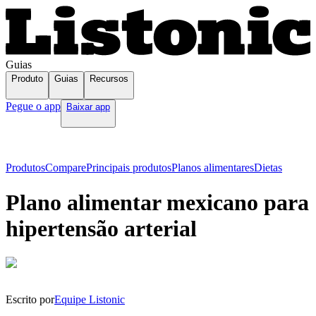
Guias
Produto
Guias
Recursos
Pegue o app
Baixar app
Produtos
Compare
Principais produtos
Planos alimentares
Dietas
Plano alimentar mexicano para
hipertensão arterial
Escrito por
Equipe Listonic