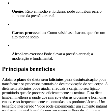
Queijo:
Rico em sódio e gorduras, pode contribuir para o
aumento da pressão arterial.
Carnes processadas:
Como salsichas e bacon, que têm um
alto teor de sódio.
Álcool em excesso:
Pode elevar a pressão arterial; a
moderação é fundamental.
Principais benefícios
Adotar o
plano de dieta sem laticínios para desintoxicação
pode
transformar os processos naturais de desintoxicação do seu corpo. A
dieta sem laticínios pode ajudar a reduzir a carga no seu fígado,
permitindo que ele processe eficientemente as toxinas. Esta dieta
também melhora a saúde dos rins ao evitar as proteínas e hormonas
em excesso frequentemente encontradas nos produtos lácteos. Um
benefício inesperado? Você pode experimentar um aumento natural
na clareza mental à medida que seu corpo se livra de aditivos e