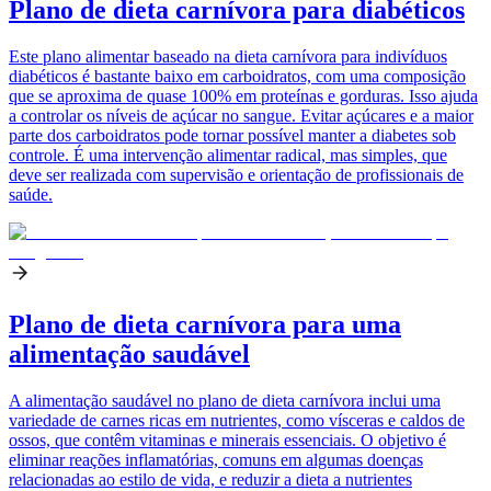
Plano de dieta carnívora para diabéticos
Este plano alimentar baseado na dieta carnívora para indivíduos
diabéticos é bastante baixo em carboidratos, com uma composição
que se aproxima de quase 100% em proteínas e gorduras. Isso ajuda
a controlar os níveis de açúcar no sangue. Evitar açúcares e a maior
parte dos carboidratos pode tornar possível manter a diabetes sob
controle. É uma intervenção alimentar radical, mas simples, que
deve ser realizada com supervisão e orientação de profissionais de
saúde.
Plano de dieta carnívora para uma
alimentação saudável
A alimentação saudável no plano de dieta carnívora inclui uma
variedade de carnes ricas em nutrientes, como vísceras e caldos de
ossos, que contêm vitaminas e minerais essenciais. O objetivo é
eliminar reações inflamatórias, comuns em algumas doenças
relacionadas ao estilo de vida, e reduzir a dieta a nutrientes