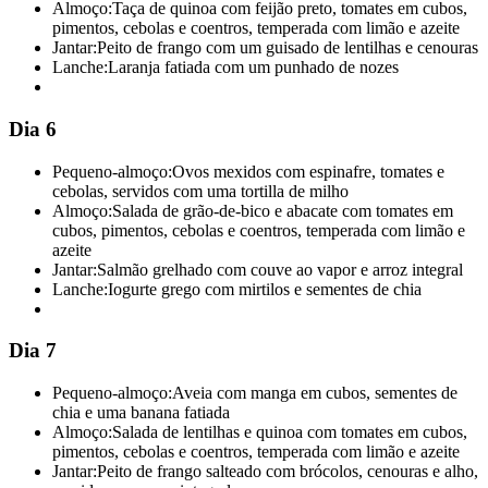
Almoço:
Taça de quinoa com feijão preto, tomates em cubos,
pimentos, cebolas e coentros, temperada com limão e azeite
Jantar:
Peito de frango com um guisado de lentilhas e cenouras
Lanche:
Laranja fatiada com um punhado de nozes
Dia 6
Pequeno-almoço:
Ovos mexidos com espinafre, tomates e
cebolas, servidos com uma tortilla de milho
Almoço:
Salada de grão-de-bico e abacate com tomates em
cubos, pimentos, cebolas e coentros, temperada com limão e
azeite
Jantar:
Salmão grelhado com couve ao vapor e arroz integral
Lanche:
Iogurte grego com mirtilos e sementes de chia
Dia 7
Pequeno-almoço:
Aveia com manga em cubos, sementes de
chia e uma banana fatiada
Almoço:
Salada de lentilhas e quinoa com tomates em cubos,
pimentos, cebolas e coentros, temperada com limão e azeite
Jantar:
Peito de frango salteado com brócolos, cenouras e alho,