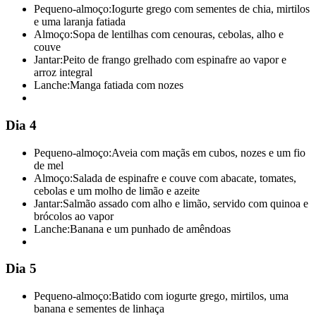
Pequeno-almoço:
Iogurte grego com sementes de chia, mirtilos
e uma laranja fatiada
Almoço:
Sopa de lentilhas com cenouras, cebolas, alho e
couve
Jantar:
Peito de frango grelhado com espinafre ao vapor e
arroz integral
Lanche:
Manga fatiada com nozes
Dia 4
Pequeno-almoço:
Aveia com maçãs em cubos, nozes e um fio
de mel
Almoço:
Salada de espinafre e couve com abacate, tomates,
cebolas e um molho de limão e azeite
Jantar:
Salmão assado com alho e limão, servido com quinoa e
brócolos ao vapor
Lanche:
Banana e um punhado de amêndoas
Dia 5
Pequeno-almoço:
Batido com iogurte grego, mirtilos, uma
banana e sementes de linhaça