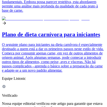
fundamentais. Embora possa parecer restritiva, esta abordagem
permite uma análise mais profunda da qualidade de cada prato à
base de carne.
Plano de dieta carnívora para iniciantes
O seguinte plano para iniciantes na dieta carnívora é especialmente
destinado a quem está a dar os primeiros passos neste estilo de vida.
Começa por consumir apenas carne, em vez de outros alimentos de
origem animal. Após algumas semanas, pode começar a introduzir
outros tipos de alimentos, como peixe, aves e vísceras. Não há
passos complicados - aprenda o básico sobre a preparação da carne
e adapte-se a um novo padrão alimentar.
Equipe Listonic
Verificado
Nossa equipe editorial verificou este artigo para garantir que estava