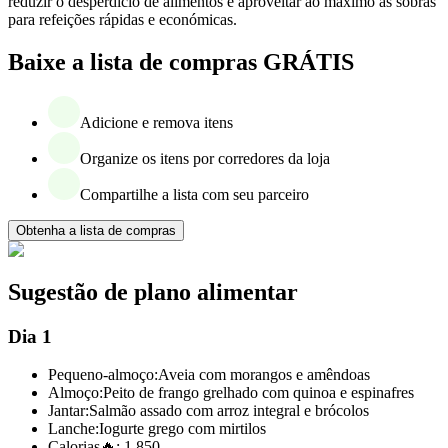
reduzir o desperdício de alimentos e aproveitar ao máximo as sobras
para refeições rápidas e económicas.
Baixe a lista de compras GRÁTIS
Adicione e remova itens
Organize os itens por corredores da loja
Compartilhe a lista com seu parceiro
Obtenha a lista de compras
Sugestão de plano alimentar
Dia 1
Pequeno-almoço:
Aveia com morangos e amêndoas
Almoço:
Peito de frango grelhado com quinoa e espinafres
Jantar:
Salmão assado com arroz integral e brócolos
Lanche:
Iogurte grego com mirtilos
Calorias
🔥:
1,850