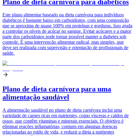
Plano de dieta carnívora para diabéticos
Este plano alimentar baseado na dieta carnívora para indivíduos
diabéticos é bastante baixo em carboidratos, com uma composição
que se aproxima de quase 100% em proteínas e gorduras. Isso ajuda
a controlar os níveis de açúcar no sangue. Evitar açúcares e a maior
parte dos carboidratos pode tornar possível manter a diabetes sob
controle. É uma intervenção alimentar radical, mas simples, que
deve ser realizada com supervisão e orientação de profissionais de
saúde.
Plano de dieta carnívora para uma
alimentação saudável
A alimentação saudável no plano de dieta carnívora inclui uma
variedade de carnes ricas em nutrientes, como vísceras e caldos de
ossos, que contêm vitaminas e minerais essenciais. O objetivo é
eliminar reações inflamatórias, comuns em algumas doenças
relacionadas ao estilo de vida, e reduzir a dieta a nutrientes