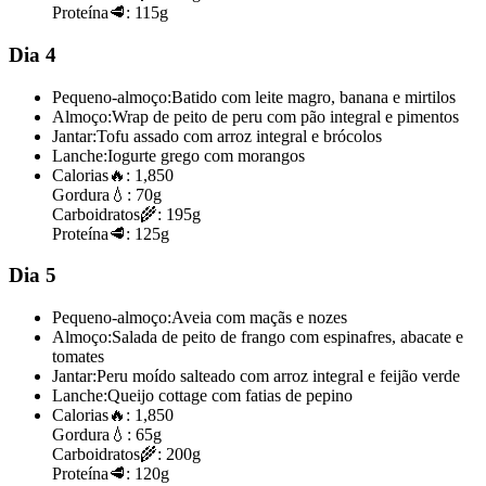
Proteína
🥩:
115g
Dia 4
Pequeno-almoço:
Batido com leite magro, banana e mirtilos
Almoço:
Wrap de peito de peru com pão integral e pimentos
Jantar:
Tofu assado com arroz integral e brócolos
Lanche:
Iogurte grego com morangos
Calorias
🔥:
1,850
Gordura
💧:
70g
Carboidratos
🌾:
195g
Proteína
🥩:
125g
Dia 5
Pequeno-almoço:
Aveia com maçãs e nozes
Almoço:
Salada de peito de frango com espinafres, abacate e
tomates
Jantar:
Peru moído salteado com arroz integral e feijão verde
Lanche:
Queijo cottage com fatias de pepino
Calorias
🔥:
1,850
Gordura
💧:
65g
Carboidratos
🌾:
200g
Proteína
🥩:
120g