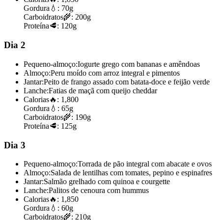
Gordura
💧:
70g
Carboidratos
🌾:
200g
Proteína
🥩:
120g
Dia 2
Pequeno-almoço:
Iogurte grego com bananas e amêndoas
Almoço:
Peru moído com arroz integral e pimentos
Jantar:
Peito de frango assado com batata-doce e feijão verde
Lanche:
Fatias de maçã com queijo cheddar
Calorias
🔥:
1,800
Gordura
💧:
65g
Carboidratos
🌾:
190g
Proteína
🥩:
125g
Dia 3
Pequeno-almoço:
Torrada de pão integral com abacate e ovos
Almoço:
Salada de lentilhas com tomates, pepino e espinafres
Jantar:
Salmão grelhado com quinoa e courgette
Lanche:
Palitos de cenoura com hummus
Calorias
🔥:
1,850
Gordura
💧:
60g
Carboidratos
🌾:
210g