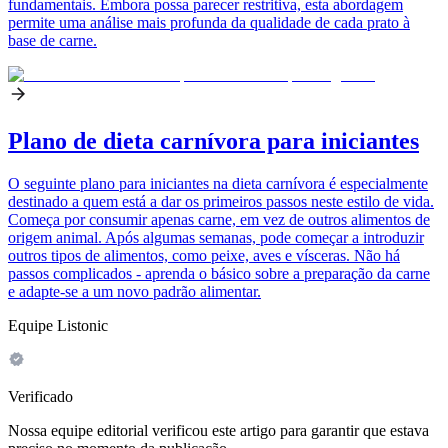
fundamentais. Embora possa parecer restritiva, esta abordagem
permite uma análise mais profunda da qualidade de cada prato à
base de carne.
Plano de dieta carnívora para iniciantes
O seguinte plano para iniciantes na dieta carnívora é especialmente
destinado a quem está a dar os primeiros passos neste estilo de vida.
Começa por consumir apenas carne, em vez de outros alimentos de
origem animal. Após algumas semanas, pode começar a introduzir
outros tipos de alimentos, como peixe, aves e vísceras. Não há
passos complicados - aprenda o básico sobre a preparação da carne
e adapte-se a um novo padrão alimentar.
Equipe Listonic
Verificado
Nossa equipe editorial verificou este artigo para garantir que estava