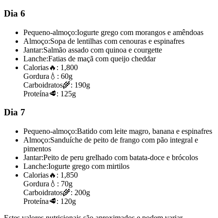
Dia 6
Pequeno-almoço:
Iogurte grego com morangos e amêndoas
Almoço:
Sopa de lentilhas com cenouras e espinafres
Jantar:
Salmão assado com quinoa e courgette
Lanche:
Fatias de maçã com queijo cheddar
Calorias
🔥:
1,800
Gordura
💧:
60g
Carboidratos
🌾:
190g
Proteína
🥩:
125g
Dia 7
Pequeno-almoço:
Batido com leite magro, banana e espinafres
Almoço:
Sanduíche de peito de frango com pão integral e
pimentos
Jantar:
Peito de peru grelhado com batata-doce e brócolos
Lanche:
Iogurte grego com mirtilos
Calorias
🔥:
1,850
Gordura
💧:
70g
Carboidratos
🌾:
200g
Proteína
🥩:
120g
Estes valores nutricionais são aproximados e podem variar