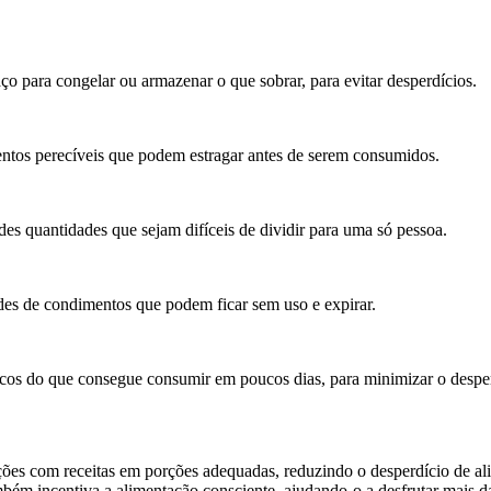
o para congelar ou armazenar o que sobrar, para evitar desperdícios.
ntos perecíveis que podem estragar antes de serem consumidos.
s quantidades que sejam difíceis de dividir para uma só pessoa.
des de condimentos que podem ficar sem uso e expirar.
scos do que consegue consumir em poucos dias, para minimizar o desper
ições com receitas em porções adequadas, reduzindo o desperdício de al
ambém incentiva a alimentação consciente, ajudando-o a desfrutar mais da