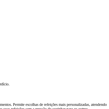
dício.
imentos. Permite escolhas de refeições mais personalizadas, atendendo
s suas refeições sem a pressão de cozinhar para os outros.