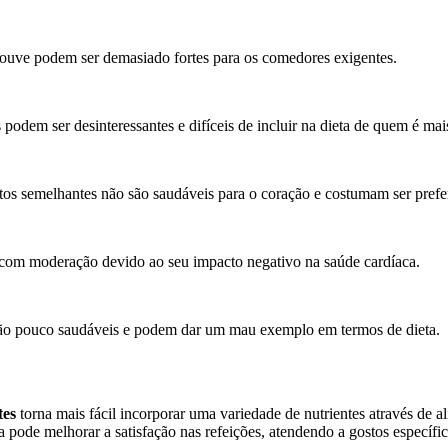
ouve podem ser demasiado fortes para os comedores exigentes.
odem ser desinteressantes e difíceis de incluir na dieta de quem é mais
dutos semelhantes não são saudáveis para o coração e costumam ser pref
com moderação devido ao seu impacto negativo na saúde cardíaca.
 são pouco saudáveis e podem dar um mau exemplo em termos de dieta.
tes
torna mais fácil incorporar uma variedade de nutrientes através de a
ta pode melhorar a satisfação nas refeições, atendendo a gostos especí