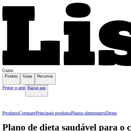
Guias
Produto
Guias
Recursos
Pegue o app
Baixar app
Produtos
Compare
Principais produtos
Planos alimentares
Dietas
Plano de dieta saudável para o 