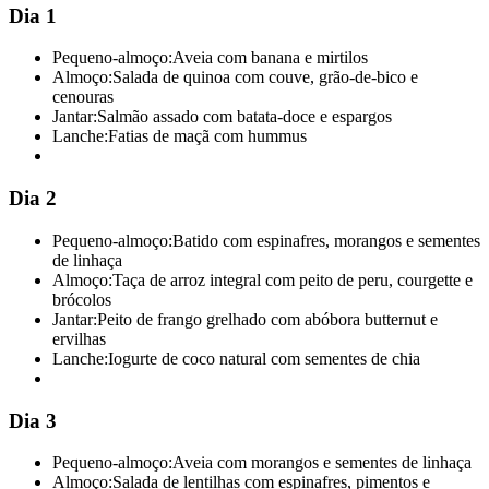
Dia 1
Pequeno-almoço:
Aveia com banana e mirtilos
Almoço:
Salada de quinoa com couve, grão-de-bico e
cenouras
Jantar:
Salmão assado com batata-doce e espargos
Lanche:
Fatias de maçã com hummus
Dia 2
Pequeno-almoço:
Batido com espinafres, morangos e sementes
de linhaça
Almoço:
Taça de arroz integral com peito de peru, courgette e
brócolos
Jantar:
Peito de frango grelhado com abóbora butternut e
ervilhas
Lanche:
Iogurte de coco natural com sementes de chia
Dia 3
Pequeno-almoço:
Aveia com morangos e sementes de linhaça
Almoço:
Salada de lentilhas com espinafres, pimentos e