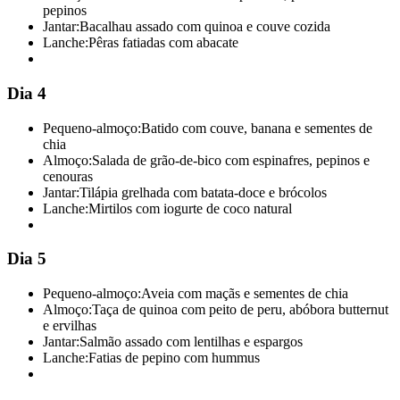
pepinos
Jantar:
Bacalhau assado com quinoa e couve cozida
Lanche:
Pêras fatiadas com abacate
Dia 4
Pequeno-almoço:
Batido com couve, banana e sementes de
chia
Almoço:
Salada de grão-de-bico com espinafres, pepinos e
cenouras
Jantar:
Tilápia grelhada com batata-doce e brócolos
Lanche:
Mirtilos com iogurte de coco natural
Dia 5
Pequeno-almoço:
Aveia com maçãs e sementes de chia
Almoço:
Taça de quinoa com peito de peru, abóbora butternut
e ervilhas
Jantar:
Salmão assado com lentilhas e espargos
Lanche:
Fatias de pepino com hummus