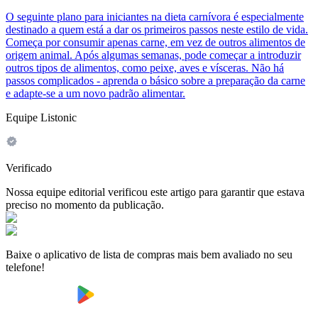
O seguinte plano para iniciantes na dieta carnívora é especialmente
destinado a quem está a dar os primeiros passos neste estilo de vida.
Começa por consumir apenas carne, em vez de outros alimentos de
origem animal. Após algumas semanas, pode começar a introduzir
outros tipos de alimentos, como peixe, aves e vísceras. Não há
passos complicados - aprenda o básico sobre a preparação da carne
e adapte-se a um novo padrão alimentar.
Equipe Listonic
Verificado
Nossa equipe editorial verificou este artigo para garantir que estava
preciso no momento da publicação.
Baixe o aplicativo de lista de compras mais bem avaliado no seu
telefone!