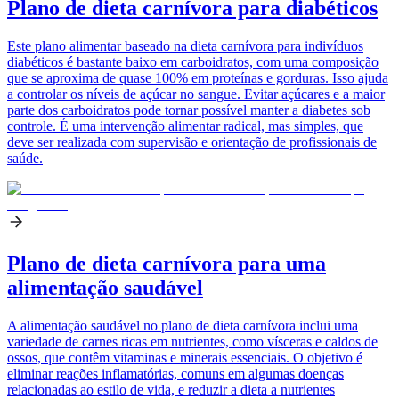
Plano de dieta carnívora para diabéticos
Este plano alimentar baseado na dieta carnívora para indivíduos
diabéticos é bastante baixo em carboidratos, com uma composição
que se aproxima de quase 100% em proteínas e gorduras. Isso ajuda
a controlar os níveis de açúcar no sangue. Evitar açúcares e a maior
parte dos carboidratos pode tornar possível manter a diabetes sob
controle. É uma intervenção alimentar radical, mas simples, que
deve ser realizada com supervisão e orientação de profissionais de
saúde.
Plano de dieta carnívora para uma
alimentação saudável
A alimentação saudável no plano de dieta carnívora inclui uma
variedade de carnes ricas em nutrientes, como vísceras e caldos de
ossos, que contêm vitaminas e minerais essenciais. O objetivo é
eliminar reações inflamatórias, comuns em algumas doenças
relacionadas ao estilo de vida, e reduzir a dieta a nutrientes