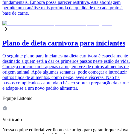
fundamentais. Embora possa parecer restritiva, esta abordagem
permite uma análise mais profunda da qualidade de cada prato à
base de carne.
Plano de dieta carnívora para iniciantes
O seguinte plano para iniciantes na dieta carnívora é especialmente
destinado a quem está a dar os primeiros passos neste estilo de vida.
Começa por consumir apenas carne, em vez de outros alimentos de
origem animal. Após algumas semanas, pode começar a introduzir
outros tipos de alimentos, como peixe, aves e vísceras. Não há
passos complicados - aprenda o básico sobre a preparação da carne
e adapte-se a um novo padrão alimentar.
Equipe Listonic
Verificado
Nossa equipe editorial verificou este artigo para garantir que estava