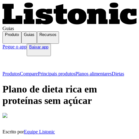
Guias
Produto
Guias
Recursos
Pegue o app
Baixar app
Produtos
Compare
Principais produtos
Planos alimentares
Dietas
Plano de dieta rica em
proteínas sem açúcar
Escrito por
Equipe Listonic