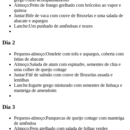
Almoço:
Peito de frango grelhado com brócolos ao vapor e
quinoa
Jantar:
Bife de vaca com couve de Bruxelas e uma salada de
abacate e aspargos
Lanche:
Um punhado de amêndoas e nozes
Dia 2
Pequeno-almoço:
Omelete com tofu e aspargos, coberta com
fatias de abacate
Almoço:
Salada de atum com espinafre, sementes de chia e
uma colher de queijo cottage
Jantar:
Filé de salmão com couve de Bruxelas assada e
lentilhas
Lanche:
Iogurte grego misturado com sementes de linhaça e
manteiga de amendoim
Dia 3
Pequeno-almoço:
Panquecas de queijo cottage com manteiga
de amêndoa
Almoço:
Peru grelhado com salada de folhas verdes