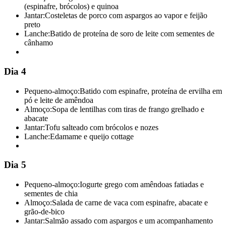
(espinafre, brócolos) e quinoa
Jantar:
Costeletas de porco com aspargos ao vapor e feijão
preto
Lanche:
Batido de proteína de soro de leite com sementes de
cânhamo
Dia 4
Pequeno-almoço:
Batido com espinafre, proteína de ervilha em
pó e leite de amêndoa
Almoço:
Sopa de lentilhas com tiras de frango grelhado e
abacate
Jantar:
Tofu salteado com brócolos e nozes
Lanche:
Edamame e queijo cottage
Dia 5
Pequeno-almoço:
Iogurte grego com amêndoas fatiadas e
sementes de chia
Almoço:
Salada de carne de vaca com espinafre, abacate e
grão-de-bico
Jantar:
Salmão assado com aspargos e um acompanhamento