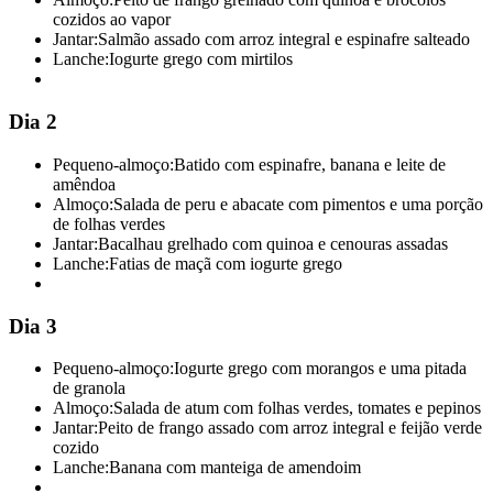
cozidos ao vapor
Jantar:
Salmão assado com arroz integral e espinafre salteado
Lanche:
Iogurte grego com mirtilos
Dia 2
Pequeno-almoço:
Batido com espinafre, banana e leite de
amêndoa
Almoço:
Salada de peru e abacate com pimentos e uma porção
de folhas verdes
Jantar:
Bacalhau grelhado com quinoa e cenouras assadas
Lanche:
Fatias de maçã com iogurte grego
Dia 3
Pequeno-almoço:
Iogurte grego com morangos e uma pitada
de granola
Almoço:
Salada de atum com folhas verdes, tomates e pepinos
Jantar:
Peito de frango assado com arroz integral e feijão verde
cozido
Lanche:
Banana com manteiga de amendoim