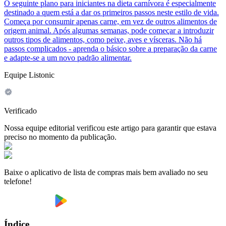
O seguinte plano para iniciantes na dieta carnívora é especialmente
destinado a quem está a dar os primeiros passos neste estilo de vida.
Começa por consumir apenas carne, em vez de outros alimentos de
origem animal. Após algumas semanas, pode começar a introduzir
outros tipos de alimentos, como peixe, aves e vísceras. Não há
passos complicados - aprenda o básico sobre a preparação da carne
e adapte-se a um novo padrão alimentar.
Equipe Listonic
Verificado
Nossa equipe editorial verificou este artigo para garantir que estava
preciso no momento da publicação.
Baixe o aplicativo de lista de compras mais bem avaliado no seu
telefone!
Índice