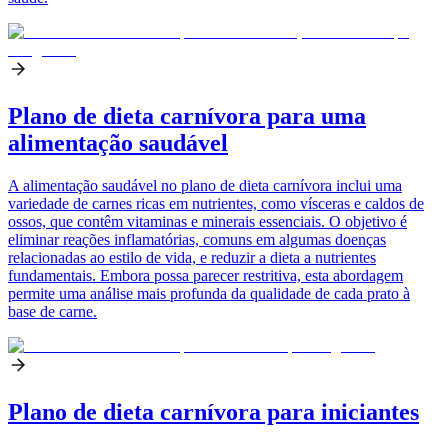
Plano de dieta carnívora para uma
alimentação saudável
A alimentação saudável no plano de dieta carnívora inclui uma
variedade de carnes ricas em nutrientes, como vísceras e caldos de
ossos, que contêm vitaminas e minerais essenciais. O objetivo é
eliminar reações inflamatórias, comuns em algumas doenças
relacionadas ao estilo de vida, e reduzir a dieta a nutrientes
fundamentais. Embora possa parecer restritiva, esta abordagem
permite uma análise mais profunda da qualidade de cada prato à
base de carne.
Plano de dieta carnívora para iniciantes