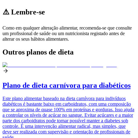
⚠️ Lembre-se
Como em qualquer alteração alimentar, recomenda-se que consulte
um profissional de saúde ou um nutricionista registado antes de
alterar os seus hábitos alimentares.
Outros planos de dieta
Plano de dieta carnívora para diabéticos
Este plano alimentar baseado na dieta carnívora para indivíduos
diabéticos é bastante baixo em carboidratos, com uma composição
que se aproxima de quase 100% em proteínas e gorduras. Isso ajuda
a controlar os níveis de açúcar no sangue. Evitar açúcares e a maior
parte dos carboidratos pode tornar possível manter a diabetes sob
controle. É uma intervenção alimentar radical, mas simples, que
deve ser realizada com supervisão e orientação de profissionais de
saúde.