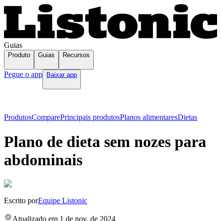
Guias
Produto
Guias
Recursos
Pegue o app
Baixar app
Produtos
Compare
Principais produtos
Planos alimentares
Dietas
Plano de dieta sem nozes para
abdominais
Escrito por
Equipe Listonic
Atualizado em
1 de nov. de 2024