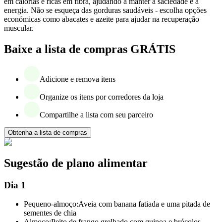
em calorias e ricas em fibra, ajudando a manter a saciedade e a
energia. Não se esqueça das gorduras saudáveis - escolha opções
económicas como abacates e azeite para ajudar na recuperação
muscular.
Baixe a lista de compras GRÁTIS
Adicione e remova itens
Organize os itens por corredores da loja
Compartilhe a lista com seu parceiro
Obtenha a lista de compras
Sugestão de plano alimentar
Dia 1
Pequeno-almoço:
Aveia com banana fatiada e uma pitada de
sementes de chia
Almoço:
Peito de frango grelhado com quinoa e brócolos