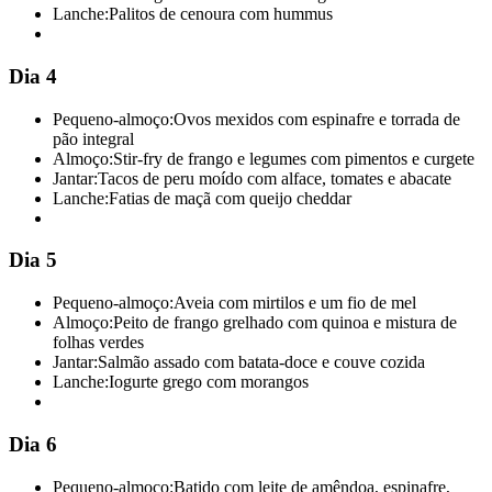
Lanche:
Palitos de cenoura com hummus
Dia 4
Pequeno-almoço:
Ovos mexidos com espinafre e torrada de
pão integral
Almoço:
Stir-fry de frango e legumes com pimentos e curgete
Jantar:
Tacos de peru moído com alface, tomates e abacate
Lanche:
Fatias de maçã com queijo cheddar
Dia 5
Pequeno-almoço:
Aveia com mirtilos e um fio de mel
Almoço:
Peito de frango grelhado com quinoa e mistura de
folhas verdes
Jantar:
Salmão assado com batata-doce e couve cozida
Lanche:
Iogurte grego com morangos
Dia 6
Pequeno-almoço:
Batido com leite de amêndoa, espinafre,