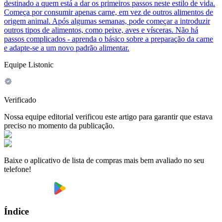
destinado a quem está a dar os primeiros passos neste estilo de vida.
Começa por consumir apenas carne, em vez de outros alimentos de
origem animal. Após algumas semanas, pode começar a introduzir
outros tipos de alimentos, como peixe, aves e vísceras. Não há
passos complicados - aprenda o básico sobre a preparação da carne
e adapte-se a um novo padrão alimentar.
Equipe Listonic
Verificado
Nossa equipe editorial verificou este artigo para garantir que estava
preciso no momento da publicação.
Baixe o aplicativo de lista de compras mais bem avaliado no seu
telefone!
Índice