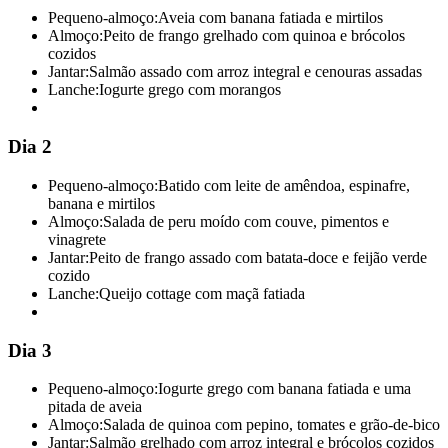
Pequeno-almoço:
Aveia com banana fatiada e mirtilos
Almoço:
Peito de frango grelhado com quinoa e brócolos
cozidos
Jantar:
Salmão assado com arroz integral e cenouras assadas
Lanche:
Iogurte grego com morangos
Dia 2
Pequeno-almoço:
Batido com leite de amêndoa, espinafre,
banana e mirtilos
Almoço:
Salada de peru moído com couve, pimentos e
vinagrete
Jantar:
Peito de frango assado com batata-doce e feijão verde
cozido
Lanche:
Queijo cottage com maçã fatiada
Dia 3
Pequeno-almoço:
Iogurte grego com banana fatiada e uma
pitada de aveia
Almoço:
Salada de quinoa com pepino, tomates e grão-de-bico
Jantar:
Salmão grelhado com arroz integral e brócolos cozidos