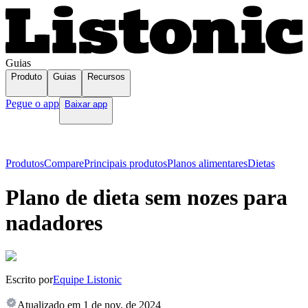
Guias
Produto
Guias
Recursos
Pegue o app
Baixar app
Produtos
Compare
Principais produtos
Planos alimentares
Dietas
Plano de dieta sem nozes para
nadadores
Escrito por
Equipe Listonic
Atualizado em
1 de nov. de 2024