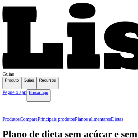
Guias
Produto
Guias
Recursos
Pegue o app
Baixar app
Produtos
Compare
Principais produtos
Planos alimentares
Dietas
Plano de dieta sem açúcar e sem 