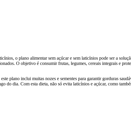
cínios, o plano alimentar sem açúcar e sem laticínios pode ser a solução
ionados. O objetivo é consumir frutas, legumes, cereais integrais e prot
 este plano inclui muitas nozes e sementes para garantir gorduras saud
go do dia. Com esta dieta, não só evita laticínios e açúcar, como tamb