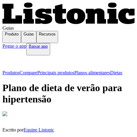
Guias
Produto
Guias
Recursos
Pegue o app
Baixar app
Produtos
Compare
Principais produtos
Planos alimentares
Dietas
Plano de dieta de verão para
hipertensão
Escrito por
Equipe Listonic