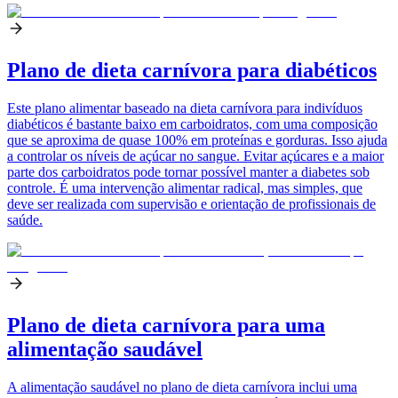
Plano de dieta carnívora para diabéticos
Este plano alimentar baseado na dieta carnívora para indivíduos
diabéticos é bastante baixo em carboidratos, com uma composição
que se aproxima de quase 100% em proteínas e gorduras. Isso ajuda
a controlar os níveis de açúcar no sangue. Evitar açúcares e a maior
parte dos carboidratos pode tornar possível manter a diabetes sob
controle. É uma intervenção alimentar radical, mas simples, que
deve ser realizada com supervisão e orientação de profissionais de
saúde.
Plano de dieta carnívora para uma
alimentação saudável
A alimentação saudável no plano de dieta carnívora inclui uma