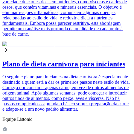
variedade de carnes ricas em nutrientes, como vísceras e caldos de
ossos, que contêm vitaminas e minerais essenciais. O objetivo é
eliminar reações inflamatórias, comuns em algumas doenças
relacionadas ao estilo de vida, e reduzir a dieta a nutrientes
fundamentais. Embora possa parecer restritiva, esta abordagem
permite uma análise mais profunda da qualidade de cada prato à
base de carne.
Plano de dieta carnívora para iniciantes
O seguinte plano para iniciantes na dieta carnívora é especialmente
destinado a quem está a dar os primeiros passos neste estilo de vida.
Começa por consumir apenas carne, em vez de outros alimentos de
origem animal. Após algumas semanas, pode começar a introduzir
outros tipos de alimentos, como peixe, aves e vísceras. Não há
passos complicados - aprenda o básico sobre a preparação da carne
e adapte-se a um novo padrão alimentar.
Equipe Listonic