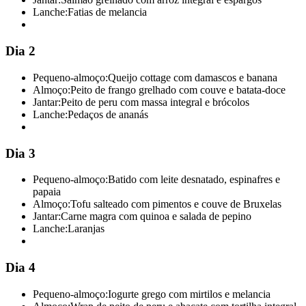
Lanche:
Fatias de melancia
Dia 2
Pequeno-almoço:
Queijo cottage com damascos e banana
Almoço:
Peito de frango grelhado com couve e batata-doce
Jantar:
Peito de peru com massa integral e brócolos
Lanche:
Pedaços de ananás
Dia 3
Pequeno-almoço:
Batido com leite desnatado, espinafres e
papaia
Almoço:
Tofu salteado com pimentos e couve de Bruxelas
Jantar:
Carne magra com quinoa e salada de pepino
Lanche:
Laranjas
Dia 4
Pequeno-almoço:
Iogurte grego com mirtilos e melancia