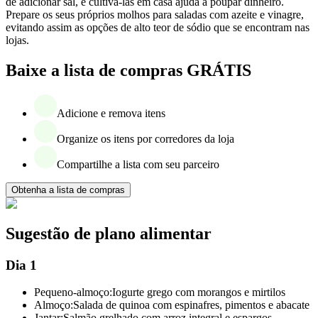
de adicionar sal, e cultivá-las em casa ajuda a poupar dinheiro.
Prepare os seus próprios molhos para saladas com azeite e vinagre,
evitando assim as opções de alto teor de sódio que se encontram nas
lojas.
Baixe a lista de compras GRÁTIS
Adicione e remova itens
Organize os itens por corredores da loja
Compartilhe a lista com seu parceiro
Obtenha a lista de compras
Sugestão de plano alimentar
Dia 1
Pequeno-almoço:
Iogurte grego com morangos e mirtilos
Almoço:
Salada de quinoa com espinafres, pimentos e abacate
Jantar:
Salmão grelhado com arroz integral e espargos