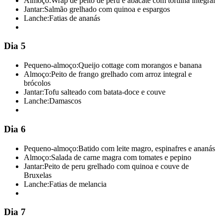
Almoço:
Wrap de peito de peru e abacate com tortilha integral
Jantar:
Salmão grelhado com quinoa e espargos
Lanche:
Fatias de ananás
Dia 5
Pequeno-almoço:
Queijo cottage com morangos e banana
Almoço:
Peito de frango grelhado com arroz integral e
brócolos
Jantar:
Tofu salteado com batata-doce e couve
Lanche:
Damascos
Dia 6
Pequeno-almoço:
Batido com leite magro, espinafres e ananás
Almoço:
Salada de carne magra com tomates e pepino
Jantar:
Peito de peru grelhado com quinoa e couve de
Bruxelas
Lanche:
Fatias de melancia
Dia 7