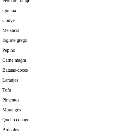
Peito de frango
Quinoa
Couve
Melancia
Iogurte grego
Pepino
Carne magra
Batatas-doces
Laranjas
Tofu
Pimentos
Morangos
Queijo cottage
Brócolos