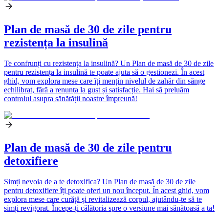
Plan de masă de 30 de zile pentru
rezistența la insulină
Te confrunți cu rezistența la insulină? Un Plan de masă de 30 de zile
pentru rezistența la insulină te poate ajuta să o gestionezi. În acest
ghid, vom explora mese care îți mențin nivelul de zahăr din sânge
echilibrat, fără a renunța la gust și satisfacție. Hai să preluăm
controlul asupra sănătății noastre împreună!
Plan de masă de 30 de zile pentru
detoxifiere
Simți nevoia de a te detoxifica? Un Plan de masă de 30 de zile
pentru detoxifiere îți poate oferi un nou început. În acest ghid, vom
explora mese care curăță și revitalizează corpul, ajutându-te să te
simți revigorat. Începe-ți călătoria spre o versiune mai sănătoasă a ta!