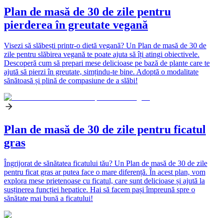
Plan de masă de 30 de zile pentru
pierderea în greutate vegană
Visezi să slăbești printr-o dietă vegană? Un Plan de masă de 30 de
zile pentru slăbirea vegană te poate ajuta să îți atingi obiectivele.
Descoperă cum să prepari mese delicioase pe bază de plante care te
ajută să pierzi în greutate, simțindu-te bine. Adoptă o modalitate
sănătoasă și plină de compasiune de a slăbi!
Plan de masă de 30 de zile pentru ficatul
gras
Îngrijorat de sănătatea ficatului tău? Un Plan de masă de 30 de zile
pentru ficat gras ar putea face o mare diferență. În acest plan, vom
explora mese prietenoase cu ficatul, care sunt delicioase și ajută la
susținerea funcției hepatice. Hai să facem pași împreună spre o
sănătate mai bună a ficatului!