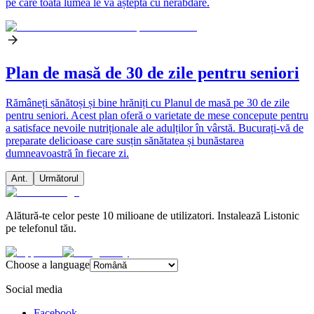
pe care toată lumea le va aștepta cu nerăbdare.
Plan de masă de 30 de zile pentru seniori
Rămâneți sănătoși și bine hrăniți cu Planul de masă pe 30 de zile
pentru seniori. Acest plan oferă o varietate de mese concepute pentru
a satisface nevoile nutriționale ale adulților în vârstă. Bucurați-vă de
preparate delicioase care susțin sănătatea și bunăstarea
dumneavoastră în fiecare zi.
Ant.
Următorul
Alătură-te celor peste 10 milioane de utilizatori. Instalează Listonic
pe telefonul tău.
Choose a language
Social media
Facebook