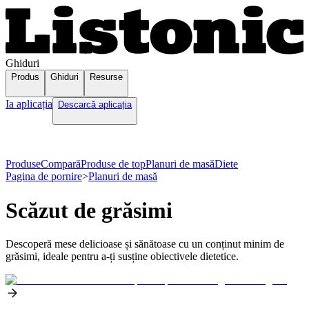
Ghiduri
Produs
Ghiduri
Resurse
Ia aplicația
Descarcă aplicația
Produse
Compară
Produse de top
Planuri de masă
Diete
Pagina de pornire
>
Planuri de masă
Scăzut de grăsimi
Descoperă mese delicioase și sănătoase cu un conținut minim de
grăsimi, ideale pentru a-ți susține obiectivele dietetice.