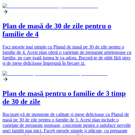
Plan de masă de 30 de zile pentru o
familie de 4
Faci mesele mai simple cu Planul de masă pe 30 de zile pentru o
familie de 4. Acest plan oferă o varietate de preparate prietenoase cu
familia, pe care toată lumea le va adora. Bucură-te de gătit fără stres
și de mese delicioase împreună în fiecare zi.
Plan de masă pentru o familie de 3 timp
de 30 de zile
Bucurați-vă de momente de calitate și mese delicioase cu Planul de
masă pe 30 de zile pentru o familie de 3. Acest plan include o
varietate de preparate gustoase, concepute pentru a satisface nevoile
unei familii mai mici. Faceți mesele simple și plăcute, cu preparate