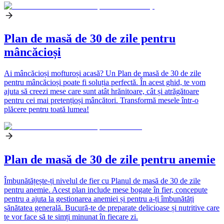
Plan de masă de 30 de zile pentru
mâncăcioși
Ai mâncăcioși mofturoși acasă? Un Plan de masă de 30 de zile
pentru mâncăcioși poate fi soluția perfectă. În acest ghid, te vom
ajuta să creezi mese care sunt atât hrănitoare, cât și atrăgătoare
pentru cei mai pretențioși mâncători. Transformă mesele într-o
plăcere pentru toată lumea!
Plan de masă de 30 de zile pentru anemie
Îmbunătățește-ți nivelul de fier cu Planul de masă de 30 de zile
pentru anemie. Acest plan include mese bogate în fier, concepute
pentru a ajuta la gestionarea anemiei și pentru a-ți îmbunătăți
sănătatea generală. Bucură-te de preparate delicioase și nutritive care
te vor face să te simți minunat în fiecare zi.