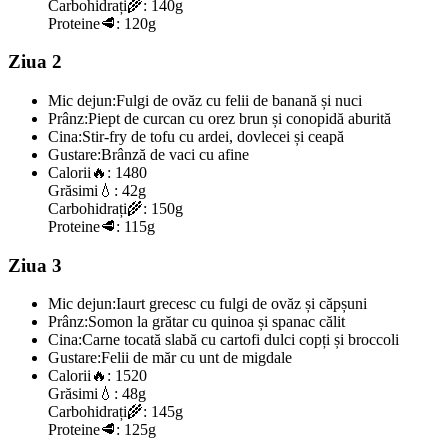
Carbohidrați
🌾:
140g
Proteine
🥩:
120g
Ziua 2
Mic dejun:
Fulgi de ovăz cu felii de banană și nuci
Prânz:
Piept de curcan cu orez brun și conopidă aburită
Cina:
Stir-fry de tofu cu ardei, dovlecei și ceapă
Gustare:
Brânză de vaci cu afine
Calorii
🔥:
1480
Grăsimi
💧:
42g
Carbohidrați
🌾:
150g
Proteine
🥩:
115g
Ziua 3
Mic dejun:
Iaurt grecesc cu fulgi de ovăz și căpșuni
Prânz:
Somon la grătar cu quinoa și spanac călit
Cina:
Carne tocată slabă cu cartofi dulci copți și broccoli
Gustare:
Felii de măr cu unt de migdale
Calorii
🔥:
1520
Grăsimi
💧:
48g
Carbohidrați
🌾:
145g
Proteine
🥩:
125g