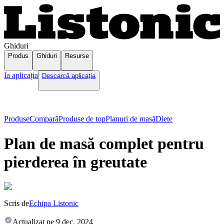
Ghiduri
Produs
Ghiduri
Resurse
Ia aplicația
Descarcă aplicația
Produse
Compară
Produse de top
Planuri de masă
Diete
Plan de masă complet pentru
pierderea în greutate
Scris de
Echipa Listonic
Actualizat pe
9 dec. 2024