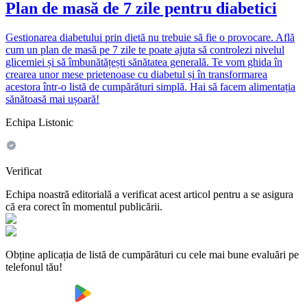
Plan de masă de 7 zile pentru diabetici
Gestionarea diabetului prin dietă nu trebuie să fie o provocare. Află
cum un plan de masă pe 7 zile te poate ajuta să controlezi nivelul
glicemiei și să îmbunătățești sănătatea generală. Te vom ghida în
crearea unor mese prietenoase cu diabetul și în transformarea
acestora într-o listă de cumpărături simplă. Hai să facem alimentația
sănătoasă mai ușoară!
Echipa Listonic
Verificat
Echipa noastră editorială a verificat acest articol pentru a se asigura
că era corect în momentul publicării.
Obține aplicația de listă de cumpărături cu cele mai bune evaluări pe
telefonul tău!