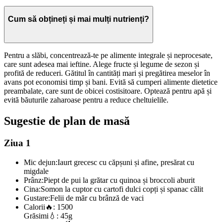
Cum să obțineți și mai mulți nutrienți?
Pentru a slăbi, concentrează-te pe alimente integrale și neprocesate,
care sunt adesea mai ieftine. Alege fructe și legume de sezon și
profită de reduceri. Gătitul în cantități mari și pregătirea meselor în
avans pot economisi timp și bani. Evită să cumperi alimente dietetice
preambalate, care sunt de obicei costisitoare. Optează pentru apă și
evită băuturile zaharoase pentru a reduce cheltuielile.
Sugestie de plan de masă
Ziua 1
Mic dejun:
Iaurt grecesc cu căpșuni și afine, presărat cu
migdale
Prânz:
Piept de pui la grătar cu quinoa și broccoli aburit
Cina:
Somon la cuptor cu cartofi dulci copți și spanac călit
Gustare:
Felii de măr cu brânză de vaci
Calorii
🔥:
1500
Grăsimi
💧:
45g