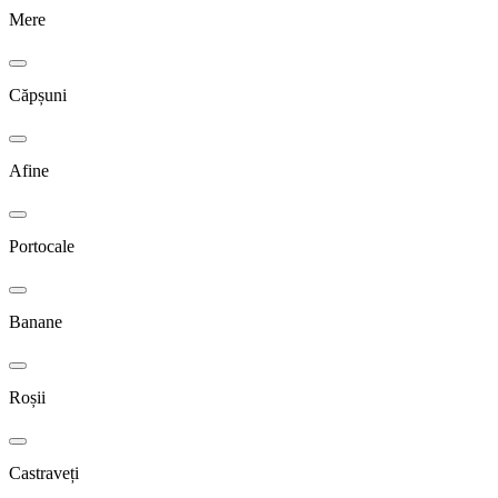
Mere
Căpșuni
Afine
Portocale
Banane
Roșii
Castraveți