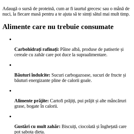
Adaugă o sursă de proteină, cum ar fi iaurtul grecesc sau o mână de
nuci, la fiecare masă pentru a te ajuta să te simți sătul mai mult timp.
Alimente care nu trebuie consumate
Carbohidrați rafinați:
Pâine albă, produse de patiserie și
cereale cu zahăr care pot duce la supraalimentare.
Băuturi îndulcite:
Sucuri carbogazoase, sucuri de fructe și
băuturi energizante pline de calorii goale.
Alimente prăjite:
Cartofi prăjiți, pui prăjit și alte mâncăruri
grase, bogate în calorii.
Gustări cu mult zahăr:
Biscuiți, ciocolată și înghețată care
pot sabota dieta.