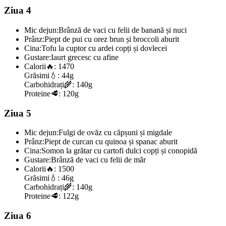
Ziua 4
Mic dejun:
Brânză de vaci cu felii de banană și nuci
Prânz:
Piept de pui cu orez brun și broccoli aburit
Cina:
Tofu la cuptor cu ardei copți și dovlecei
Gustare:
Iaurt grecesc cu afine
Calorii
🔥:
1470
Grăsimi
💧:
44g
Carbohidrați
🌾:
140g
Proteine
🥩:
120g
Ziua 5
Mic dejun:
Fulgi de ovăz cu căpșuni și migdale
Prânz:
Piept de curcan cu quinoa și spanac aburit
Cina:
Somon la grătar cu cartofi dulci copți și conopidă
Gustare:
Brânză de vaci cu felii de măr
Calorii
🔥:
1500
Grăsimi
💧:
46g
Carbohidrați
🌾:
140g
Proteine
🥩:
122g
Ziua 6