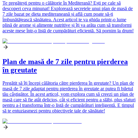
Te pregătești pentru o călătorie în Mediterană? Ești pe cale să
descoperi ceva minunat! Explorează secretele unui plan de masă de
7 zile bazat pe dieta mediteraneană și află cum poate să-ți
îmbunătățească sănătatea. Acest articol te va ghida printr-o lume
plină de arome și alimente nutritive și îți va arăta cum să transformi
aceste mese într-o listă de cumpărături eficientă. Să pornim la drum!
Plan de masă de 7 zile pentru pierderea
în greutate
Pregătit să îți începi călătoria către pierderea în greutate? Un plan de
masă de 7 zile adaptat pentru pierderea în greutate ar putea fi biletul
tău câștigător. În acest articol, vom explora cum să creezi un plan de
masă care să fie atât delicios, cât și eficient pentru a slăbi, plus sfaturi
pentru a-l transforma într-o listă de cumpărături inteligentă. E timpul
să te entuziasmezi pentru obiectivele tale de sănătate!