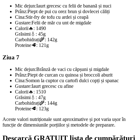
Mic dejun:
Iaurt grecesc cu felii de banană și nuci
Prânz:
Piept de pui cu orez brun și dovlecei căliți
Cina:
Stir-fry de tofu cu ardei și ceapă
Gustare:
Felii de măr cu unt de migdale
Calorii
🔥:
1490
Grăsimi
💧:
45g
Carbohidrați
🌾:
142g
Proteine
🥩:
121g
Ziua 7
Mic dejun:
Brânză de vaci cu căpșuni și migdale
Prânz:
Piept de curcan cu quinoa și broccoli aburit
Cina:
Somon la cuptor cu cartofi dulci copți și spanac
Gustare:
Iaurt grecesc cu afine
Calorii
🔥:
1510
Grăsimi
💧:
47g
Carbohidrați
🌾:
144g
Proteine
🥩:
123g
Aceste valori nutriționale sunt aproximative și pot varia ușor în
funcție de dimensiunile porțiilor și metodele de preparare.
Descarcă GRATUIT lista de cumpărături