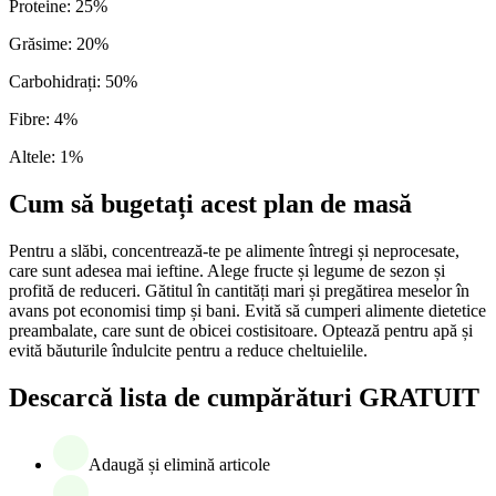
Proteine
:
25
%
Grăsime
:
20
%
Carbohidrați
:
50
%
Fibre
:
4
%
Altele
:
1
%
Cum să bugetați acest plan de masă
Pentru a slăbi, concentrează-te pe alimente întregi și neprocesate,
care sunt adesea mai ieftine. Alege fructe și legume de sezon și
profită de reduceri. Gătitul în cantități mari și pregătirea meselor în
avans pot economisi timp și bani. Evită să cumperi alimente dietetice
preambalate, care sunt de obicei costisitoare. Optează pentru apă și
evită băuturile îndulcite pentru a reduce cheltuielile.
Descarcă lista de cumpărături GRATUIT
Adaugă și elimină articole