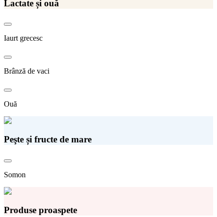
Lactate și ouă
Iaurt grecesc
Brânză de vaci
Ouă
Peşte și fructe de mare
Somon
Produse proaspete