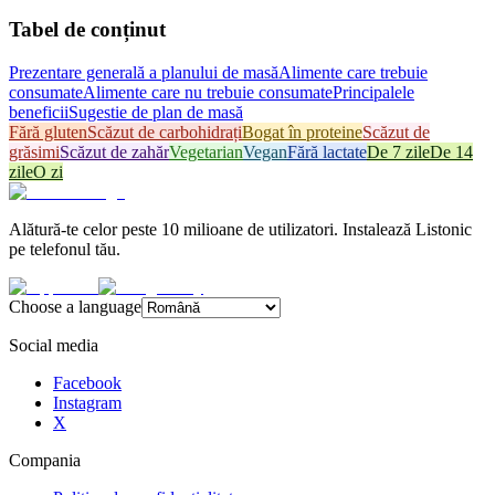
Tabel de conținut
Prezentare generală a planului de masă
Alimente care trebuie
consumate
Alimente care nu trebuie consumate
Principalele
beneficii
Sugestie de plan de masă
Fără gluten
Scăzut de carbohidrați
Bogat în proteine
Scăzut de
grăsimi
Scăzut de zahăr
Vegetarian
Vegan
Fără lactate
De 7 zile
De 14
zile
O zi
Alătură-te celor peste 10 milioane de utilizatori. Instalează Listonic
pe telefonul tău.
Choose a language
Social media
Facebook
Instagram
X
Compania