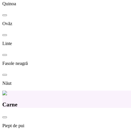
Quinoa
Ovăz
Linte
Fasole neagră
Năut
Carne
Piept de pui