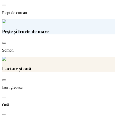
Piept de curcan
Peşte și fructe de mare
Somon
Lactate și ouă
Iaurt grecesc
Ouă