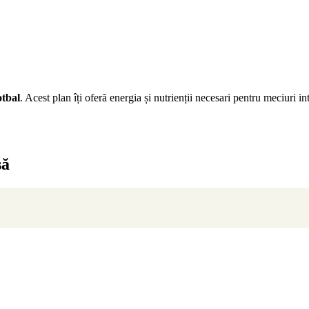
otbal
. Acest plan îți oferă energia și nutrienții necesari pentru meciuri 
să