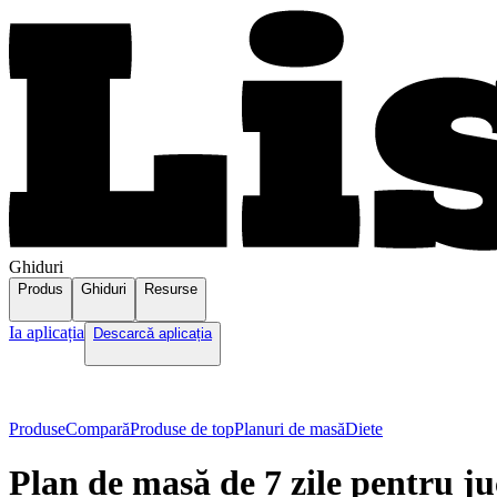
Ghiduri
Produs
Ghiduri
Resurse
Ia aplicația
Descarcă aplicația
Produse
Compară
Produse de top
Planuri de masă
Diete
Plan de masă de 7 zile pentru ju